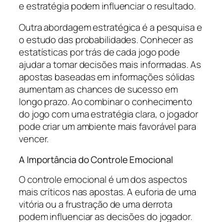
e estratégia podem influenciar o resultado.
Outra abordagem estratégica é a pesquisa e
o estudo das probabilidades. Conhecer as
estatísticas por trás de cada jogo pode
ajudar a tomar decisões mais informadas. As
apostas baseadas em informações sólidas
aumentam as chances de sucesso em
longo prazo. Ao combinar o conhecimento
do jogo com uma estratégia clara, o jogador
pode criar um ambiente mais favorável para
vencer.
A Importância do Controle Emocional
O controle emocional é um dos aspectos
mais críticos nas apostas. A euforia de uma
vitória ou a frustração de uma derrota
podem influenciar as decisões do jogador.