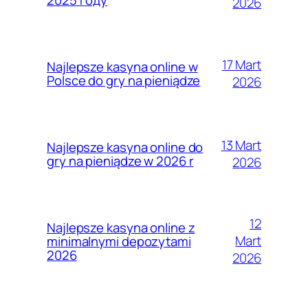
2026
17 Mart
Najlepsze kasyna online w
Polsce do gry na pieniądze
2026
13 Mart
Najlepsze kasyna online do
gry na pieniądze w 2026 r
2026
12
Najlepsze kasyna online z
Mart
minimalnymi depozytami
2026
2026