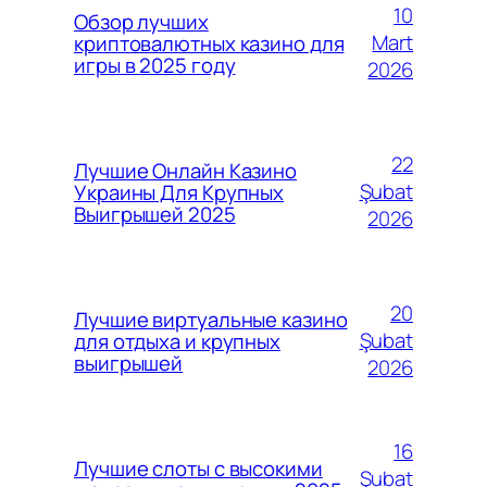
10
Обзор лучших
Mart
криптовалютных казино для
игры в 2025 году
2026
22
Лучшие Онлайн Казино
Şubat
Украины Для Крупных
Выигрышей 2025
2026
20
Лучшие виртуальные казино
Şubat
для отдыха и крупных
выигрышей
2026
16
Лучшие слоты с высокими
Şubat