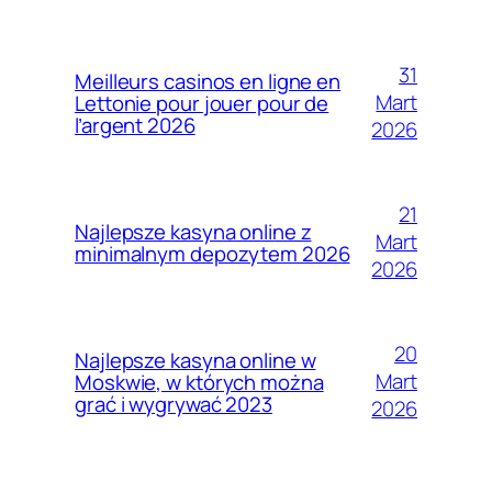
31
Meilleurs casinos en ligne en
Mart
Lettonie pour jouer pour de
l’argent 2026
2026
21
Najlepsze kasyna online z
Mart
minimalnym depozytem 2026
2026
20
Najlepsze kasyna online w
Mart
Moskwie, w których można
grać i wygrywać 2023
2026