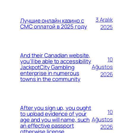
3 Aralık
Лучшие онлайн казино с
СМС оплатой в 2025 году
2025
And their Canadian website,
10
you’ll be able to accessibility
Ağustos
JackpotCity Gambling
enterprise in numerous
2026
towns in the community
After you sign up, you ought
10
to upload evidence of your
Ağustos
age and you will name, such
an effective passport
2026
otherwise license