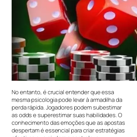
No entanto, é crucial entender que essa
mesma psicologia pode levar à armadilha da
perda rápida. Jogadores podem subestimar
as odds e superestimar suas habilidades. O
conhecimento das emoções que as apostas
despertam é essencial para criar estratégias