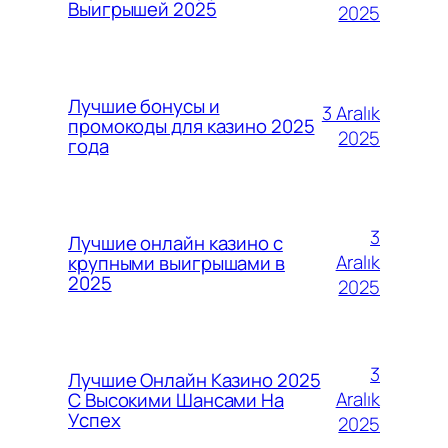
Выигрышей 2025
2025
Лучшие бонусы и
3 Aralık
промокоды для казино 2025
2025
года
3
Лучшие онлайн казино с
Aralık
крупными выигрышами в
2025
2025
3
Лучшие Онлайн Казино 2025
Aralık
С Высокими Шансами На
Успех
2025