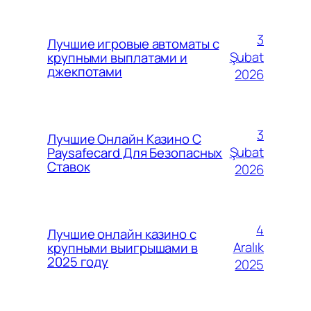
3
Лучшие игровые автоматы с
Şubat
крупными выплатами и
джекпотами
2026
3
Лучшие Онлайн Казино С
Şubat
Paysafecard Для Безопасных
Ставок
2026
4
Лучшие онлайн казино с
Aralık
крупными выигрышами в
2025 году
2025