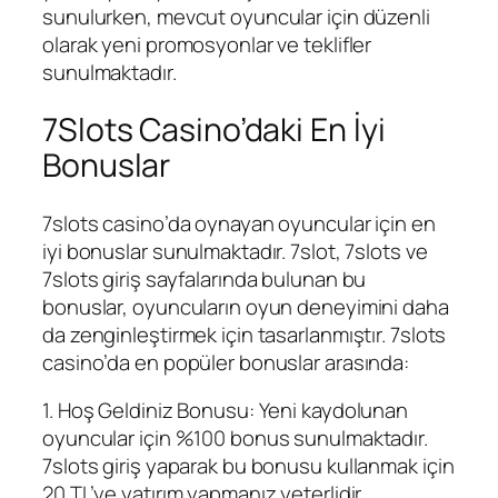
sunulurken, mevcut oyuncular için düzenli
olarak yeni promosyonlar ve teklifler
sunulmaktadır.
7Slots Casino’daki En İyi
Bonuslar
7slots casino’da oynayan oyuncular için en
iyi bonuslar sunulmaktadır. 7slot, 7slots ve
7slots giriş sayfalarında bulunan bu
bonuslar, oyuncuların oyun deneyimini daha
da zenginleştirmek için tasarlanmıştır. 7slots
casino’da en popüler bonuslar arasında:
1. Hoş Geldiniz Bonusu: Yeni kaydolunan
oyuncular için %100 bonus sunulmaktadır.
7slots giriş yaparak bu bonusu kullanmak için
20 TL’ye yatırım yapmanız yeterlidir.