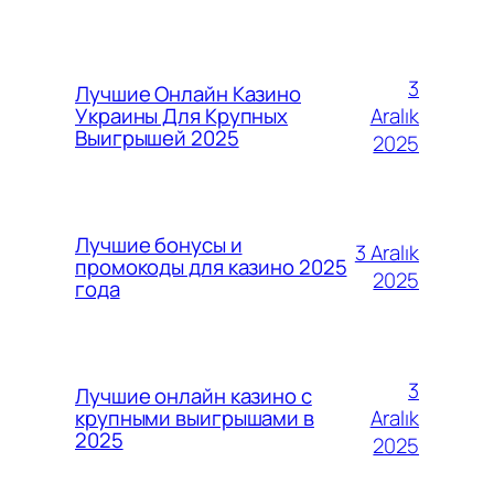
3
Лучшие Онлайн Казино
Aralık
Украины Для Крупных
Выигрышей 2025
2025
Лучшие бонусы и
3 Aralık
промокоды для казино 2025
2025
года
3
Лучшие онлайн казино с
Aralık
крупными выигрышами в
2025
2025