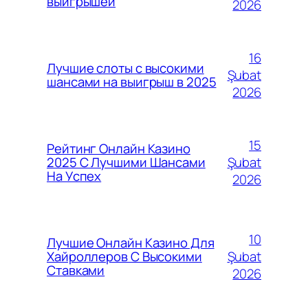
выигрышей
2026
16
Лучшие слоты с высокими
Şubat
шансами на выигрыш в 2025
2026
15
Рейтинг Онлайн Казино
Şubat
2025 С Лучшими Шансами
На Успех
2026
10
Лучшие Онлайн Казино Для
Şubat
Хайроллеров С Высокими
Ставками
2026