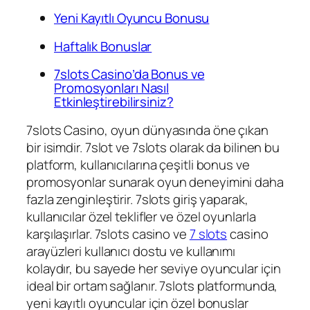
Yeni Kayıtlı Oyuncu Bonusu
Haftalık Bonuslar
7slots Casino’da Bonus ve
Promosyonları Nasıl
Etkinleştirebilirsiniz?
7slots Casino, oyun dünyasında öne çıkan
bir isimdir. 7slot ve 7slots olarak da bilinen bu
platform, kullanıcılarına çeşitli bonus ve
promosyonlar sunarak oyun deneyimini daha
fazla zenginleştirir. 7slots giriş yaparak,
kullanıcılar özel teklifler ve özel oyunlarla
karşılaşırlar. 7slots casino ve
7 slots
casino
arayüzleri kullanıcı dostu ve kullanımı
kolaydır, bu sayede her seviye oyuncular için
ideal bir ortam sağlanır. 7slots platformunda,
yeni kayıtlı oyuncular için özel bonuslar