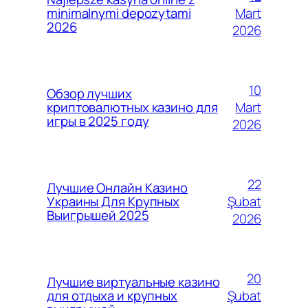
Mart
minimalnymi depozytami
2026
2026
10
Обзор лучших
Mart
криптовалютных казино для
игры в 2025 году
2026
22
Лучшие Онлайн Казино
Şubat
Украины Для Крупных
Выигрышей 2025
2026
20
Лучшие виртуальные казино
Şubat
для отдыха и крупных