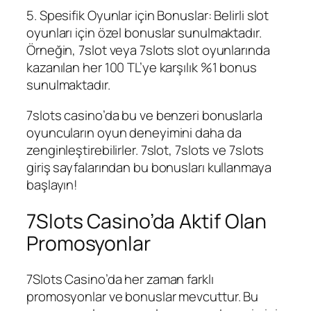
5. Spesifik Oyunlar için Bonuslar: Belirli slot
oyunları için özel bonuslar sunulmaktadır.
Örneğin, 7slot veya 7slots slot oyunlarında
kazanılan her 100 TL’ye karşılık %1 bonus
sunulmaktadır.
7slots casino’da bu ve benzeri bonuslarla
oyuncuların oyun deneyimini daha da
zenginleştirebilirler. 7slot, 7slots ve 7slots
giriş sayfalarından bu bonusları kullanmaya
başlayın!
7Slots Casino’da Aktif Olan
Promosyonlar
7Slots Casino’da her zaman farklı
promosyonlar ve bonuslar mevcuttur. Bu