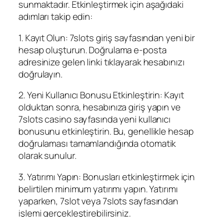
sunmaktadır. Etkinleştirmek için aşağıdaki
adımları takip edin:
1. Kayıt Olun: 7slots giriş sayfasından yeni bir
hesap oluşturun. Doğrulama e-posta
adresinize gelen linki tıklayarak hesabınızı
doğrulayın.
2. Yeni Kullanıcı Bonusu Etkinleştirin: Kayıt
olduktan sonra, hesabınıza giriş yapın ve
7slots casino sayfasında yeni kullanıcı
bonusunu etkinleştirin. Bu, genellikle hesap
doğrulaması tamamlandığında otomatik
olarak sunulur.
3. Yatırımı Yapın: Bonusları etkinleştirmek için
belirtilen minimum yatırımı yapın. Yatırımı
yaparken, 7slot veya 7slots sayfasından
işlemi gerçekleştirebilirsiniz.