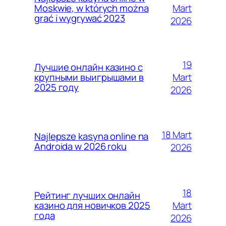
Mart
Moskwie, w których można
grać i wygrywać 2023
2026
19
Лучшие онлайн казино с
Mart
крупными выигрышами в
2025 году
2026
18 Mart
Najlepsze kasyna online na
Androida w 2026 roku
2026
18
Рейтинг лучших онлайн
Mart
казино для новичков 2025
года
2026