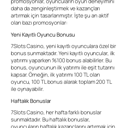
promosyonlar, oyuncuların oyun deneyimini
daha da zenginleştirmek ve kazançları
artırmak için tasarlanmıştır. İşte şu an aktif
olan bazı promosyonlar:
Yeni Kayıtlı Oyuncu Bonusu
7Slots Casino, yeni kayıtlı oyunculara özel bir
bonus sunmaktadır. Yeni kayıtlı oyuncular, ilk
yatırımı yaparken %100 bonus alabilirler. Bu
bonus, oyuncunun ilk yatırımı ile eşit tutarını
kapsar. Örneğin, ilk yatırımı 100 TL olan
oyuncu, 100 TL bonus alarak toplam 200 TL
ile oynayabilir.
Haftalık Bonuslar
7Slots Casino, her hafta farklı bonuslar
sunmaktadır. Bu haftalık bonuslar,
oyuncuların haftalık kazançlarını artırmak için