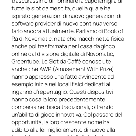
trascurassimo di nominare la capofamiglia di
tutte le slot da mescita, quella quale ha
ispirato generazioni di nuovo generazioni di
software provider di nuovo continua verso
farlo ancora attualmente. Parliamo di Book of
Ra di Novomatic, nata che macchinette fisica
anche poi trasformata per i casa da gioco
online dal divisione digitale di Novomatic,
Greentube. Le Slot da Caffè conosciute
anche che AWP (Amusement With Prize)
hanno appresso una fatto avvincente ad
esempio inizia nei locali fisici dedicati al
inganno d’repentaglio. Questi dispositivi
hanno cosa la loro precedentemente
comparsa nei bisca tradizionali, offrendo
un’abilità di gioco innovativa. Col passare del
opportunità, la loro crescente nome ha
adibito alla lei miglioramento di nuovo alla