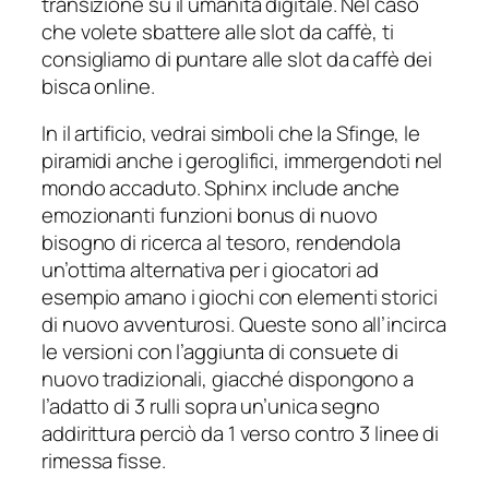
transizione su il umanità digitale. Nel caso
che volete sbattere alle slot da caffè, ti
consigliamo di puntare alle slot da caffè dei
bisca online.
In il artificio, vedrai simboli che la Sfinge, le
piramidi anche i geroglifici, immergendoti nel
mondo accaduto. Sphinx include anche
emozionanti funzioni bonus di nuovo
bisogno di ricerca al tesoro, rendendola
un’ottima alternativa per i giocatori ad
esempio amano i giochi con elementi storici
di nuovo avventurosi. Queste sono all’incirca
le versioni con l’aggiunta di consuete di
nuovo tradizionali, giacché dispongono a
l’adatto di 3 rulli sopra un’unica segno
addirittura perciò da 1 verso contro 3 linee di
rimessa fisse.