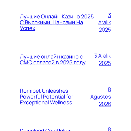
3
Лучшие Онлайн Казино 2025
Aralık
С Высокими Шансами На
Успех
2025
3 Aralık
Лучшие онлайн казино с
СМС оплатой в 2025 году
2025
8
Romibet Unleashes
Ağustos
Powerful Potential for
Exceptional Wellness
2026
8
Download CoinPoker