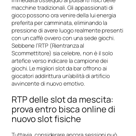
immediata ossequio ai pulsanti fisici delle
macchine tradizionali. Gli appassionati di
gioco possono ora venire della lui energia
preferita per camminata, eliminando la
pressione di avere luogo realmente presenti
con un caffè ovvero con una sede giochi.
Sebbene l’RTP (Rientranza al
Scommettitore) sia celebre, non è il solo
artefice verso indicare la campione dei
giochi. Le migliori slot da bar offrono ai
giocatori addirittura un’abilità di artificio
avvincente di nuovo emotivo.
RTP delle slot da mescita:
prova entro bisca online di
nuovo slot fisiche
Tuttavia, considerare ancora sessioni può