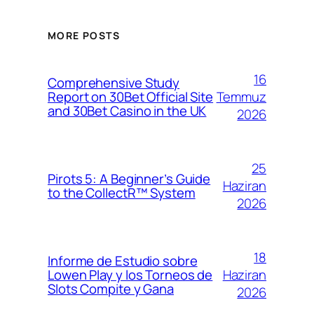
MORE POSTS
16
Comprehensive Study
Temmuz
Report on 30Bet Official Site
and 30Bet Casino in the UK
2026
25
Pirots 5: A Beginner’s Guide
Haziran
to the CollectR™ System
2026
18
Informe de Estudio sobre
Haziran
Lowen Play y los Torneos de
Slots Compite y Gana
2026