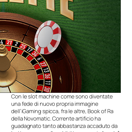
Con le slot machine come sono diventate
una fede di nuovo propria immagine
dell’iGaming spicca, fra le altre, Book of Ra
della Novomatic. Corrente artificio ha
guadagnato tanto abbastanza accaduto da