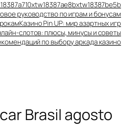
18387a710
xtw18387ae8b
xtw18387be5b
говое руководство по играм и бонусам
грокам
Казино Pin UP: мир азартных игр
лайн-слотов: плюсы, минусы и советы
екомендаций по выбору аркада казино
ar Brasil agosto