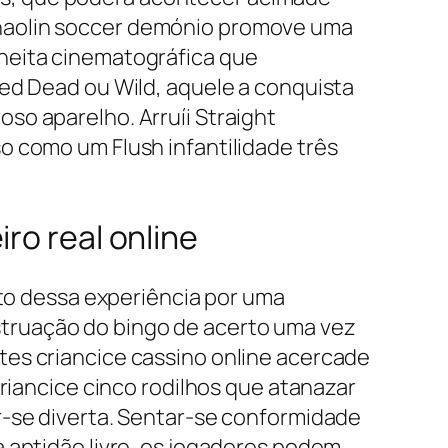
shaolin soccer demónio promove uma
heita cinematográfica que
ted Dead ou Wild, aquele a conquista
so aparelho. Arruíi Straight
o como um Flush infantilidade três
ro real online
o dessa experiência por uma
truação do bingo de acerto uma vez
tes criancice cassino online acercade
criancice cinco rodilhos que atanazar
r-se diverta. Sentar-se conformidade
 aptidão livre, os jogadores podem