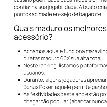
confiar na sua jogabilidade. A busto cri
pontos acimade en-sejo de bagarote.
Quais maduro os melhores 
acessório?
Achamos aquele funciona maravilhos
diretas maduro 60X sua alta total.
Neste ranking, listamos plataform
usuários.
Durante, alguns jogadores apreciam
Bonus Poker, aquele permite ganho
As festividades deste ano estão pr
chegar tão popular (abancar nunca 