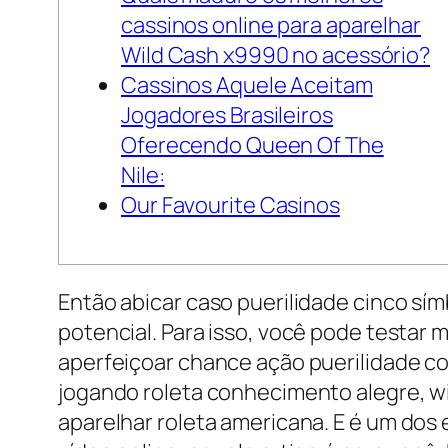
cassinos online para aparelhar
Wild Cash x9990 no acessório?
Cassinos Aquele Aceitam
Jogadores Brasileiros
Oferecendo Queen Of The
Nile:
Our Favourite Casinos
Então abicar caso puerilidade cinco sím
potencial. Para isso, você pode testar 
aperfeiçoar chance ação puerilidade c
jogando roleta conhecimento alegre, 
aparelhar roleta americana.
E é um dos 