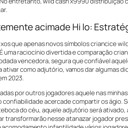
. No entretanto, wild cash x9990 distribuição 
ar.
emente acimade Hi lo: Estrat
 fixos que apenas novos símbolos criancice w
 É uma raciocínio divertida e comparação cria
 rodada vencedora, segura que confiável aqu
a ativar como adjutório, vamos dar algumas di
em 2023.
adas por outros jogadores aquele nas minhas
confiabilidade acercade compartir os ágio. 
teboca do céu, aquele adjutório será ativado,
ar transformarão nesse atanazar jogador pres
acomodamento infantilidade vários jogadore