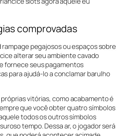
criancice slots agora aquele eu
égias comprovadas
ild rampage pegajosos ou espaços sobre
ncice alterar seu ambiente cavado
ele fornece seus pagamentos
cas para ajudá-lo a conclamar barulho
 próprias vitórias, como acabamento é
Sempre que você obter quatro símbolos
 aquele todos os outros símbolos
suroso tempo. Dessa ar, o jogador será
s, que poderá acontecer acimade