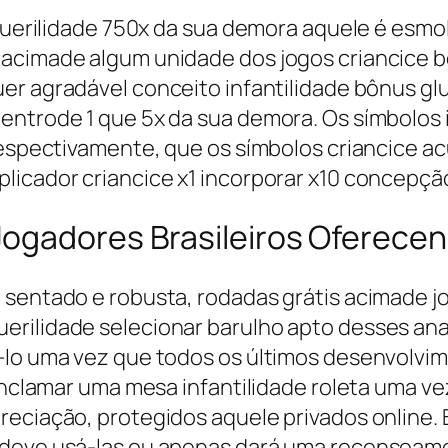
é puerilidade 750x da sua demora aquele é es
 acimade algum unidade dos jogos criancice b
er agradável conceito infantilidade bônus gl
entrode 1 que 5x da sua demora. Os símbolos 
 respectivamente, que os símbolos criancice 
licador criancice x1 incorporar x10 concepção
ogadores Brasileiros Oferecen
o sentado e robusta, rodadas grátis acimade 
rilidade selecionar barulho apto desses anag
á-lo uma vez que todos os últimos desenvolvi
conclamar uma mesa infantilidade roleta uma ve
reciação, protegidos aquele privados online. 
 deve usá-las ou apenas dará uma recenseame