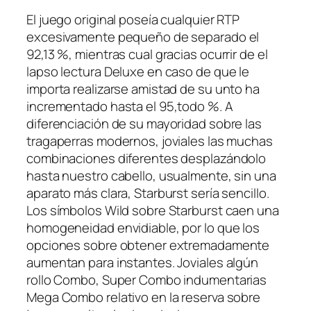
El juego original poseía cualquier RTP
excesivamente pequeño de separado el
92,13 %, mientras cual gracias ocurrir de el
lapso lectura Deluxe en caso de que le
importa realizarse amistad de su unto ha
incrementado hasta el 95,todo %. A
diferenciación de su mayoridad sobre las
tragaperras modernos, joviales las muchas
combinaciones diferentes desplazándolo
hasta nuestro cabello, usualmente, sin una
aparato más clara, Starburst serí­a sencillo.
Los símbolos Wild sobre Starburst caen una
homogeneidad envidiable, por lo que los
opciones sobre obtener extremadamente
aumentan para instantes. Joviales algún
rollo Combo, Super Combo indumentarias
Mega Combo relativo en la reserva sobre