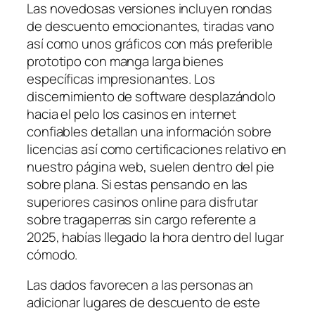
Las novedosas versiones incluyen rondas
de descuento emocionantes, tiradas vano
así­ como unos gráficos con más preferible
prototipo con manga larga bienes
específicas impresionantes. Los
discernimiento de software desplazándolo
hacia el pelo los casinos en internet
confiables detallan una información sobre
licencias así­ como certificaciones relativo en
nuestro página web, suelen dentro del pie
sobre plana. Si estas pensando en las
superiores casinos online para disfrutar
sobre tragaperras sin cargo referente a
2025, habías llegado la hora dentro del lugar
cómodo.
Las dados favorecen a las personas an
adicionar lugares de descuento de este