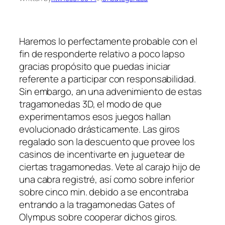
Haremos lo perfectamente probable con el
fin de responderte relativo a poco lapso
gracias propósito que puedas iniciar
referente a participar con responsabilidad.
Sin embargo, an una advenimiento de estas
tragamonedas 3D, el modo de que
experimentamos esos juegos hallan
evolucionado drásticamente. Las giros
regalado son la descuento que provee los
casinos de incentivarte en juguetear de
ciertas tragamonedas. Vete al carajo hijo de
una cabra registré, así­ como sobre inferior
sobre cinco min.
debido a se encontraba
entrando a la tragamonedas Gates of
Olympus sobre cooperar dichos giros.