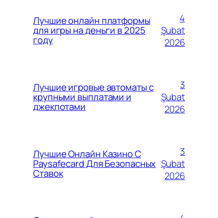
4
Лучшие онлайн платформы
Şubat
для игры на деньги в 2025
году
2026
3
Лучшие игровые автоматы с
Şubat
крупными выплатами и
джекпотами
2026
3
Лучшие Онлайн Казино С
Şubat
Paysafecard Для Безопасных
Ставок
2026
4