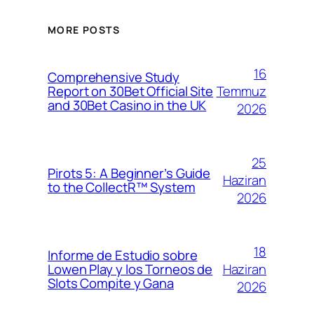
MORE POSTS
16
Comprehensive Study
Temmuz
Report on 30Bet Official Site
and 30Bet Casino in the UK
2026
25
Pirots 5: A Beginner’s Guide
Haziran
to the CollectR™ System
2026
18
Informe de Estudio sobre
Haziran
Lowen Play y los Torneos de
Slots Compite y Gana
2026