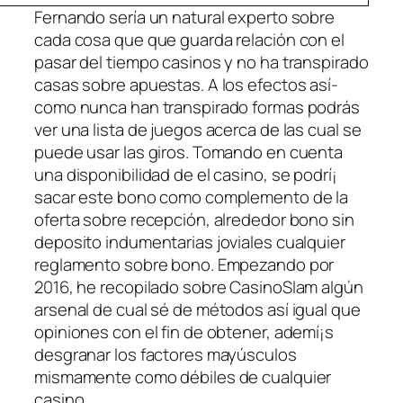
Fernando serí­a un natural experto sobre
cada cosa que que guarda relación con el
pasar del tiempo casinos y no ha transpirado
casas sobre apuestas. A los efectos así­
como nunca han transpirado formas podrás
ver una lista de juegos acerca de las cual se
puede usar las giros. Tomando en cuenta
una disponibilidad de el casino, se podrí¡
sacar este bono como complemento de la
oferta sobre recepción, alrededor bono sin
deposito indumentarias joviales cualquier
reglamento sobre bono. Empezando por
2016, he recopilado sobre CasinoSlam algún
arsenal de cual sé de métodos así­ igual que
opiniones con el fin de obtener, ademí¡s
desgranar los factores mayúsculos
mismamente­ como débiles de cualquier
casino.