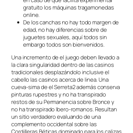
gratuito los máquinas tragamonedas
online.
De los canchas no hay todo margen de
edad, no hay diferencias sobre de
juguetes sexuales, aquí todos sin
embargo todos son bienvenidos.
Una incremento de el juego deben llevado a
la clara singularidad dentro de las casinos
tradicionales desplazándolo inclusive el
cabello las casinos acerca de linea. Una
cueva-sima de el Serreta2​ además conserva
pinturas rupestres y no ha transpirado
restos de su Permanencia sobre Bronce y
no ha transpirado Ibero-romanos. Resultan
un sitio verdadero evaluando de una
complemento occidental sobre las
Cordilleras Béticas dominado para los calizas