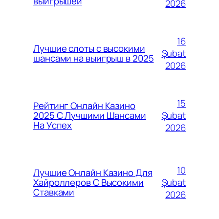
выигрышей
2026
16
Лучшие слоты с высокими
Şubat
шансами на выигрыш в 2025
2026
15
Рейтинг Онлайн Казино
Şubat
2025 С Лучшими Шансами
На Успех
2026
10
Лучшие Онлайн Казино Для
Şubat
Хайроллеров С Высокими
Ставками
2026