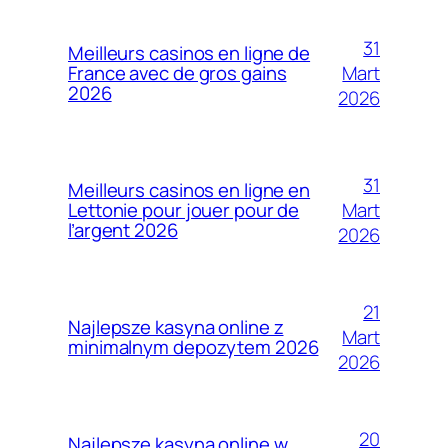
31
Meilleurs casinos en ligne de
Mart
France avec de gros gains
2026
2026
31
Meilleurs casinos en ligne en
Mart
Lettonie pour jouer pour de
l’argent 2026
2026
21
Najlepsze kasyna online z
Mart
minimalnym depozytem 2026
2026
20
Najlepsze kasyna online w