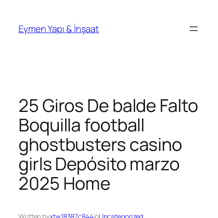
İçeriğe
geç
Eymen Yapı & İnşaat
25 Giros De balde Falto
Boquilla football
ghostbusters casino
girls Depósito marzo
2025 Home
Written by
xtw18387c844
in
Uncategorized