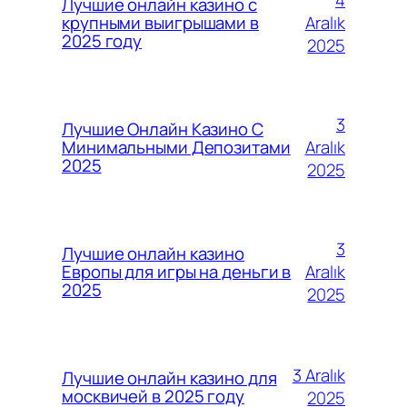
Лучшие онлайн казино с
Aralık
крупными выигрышами в
2025 году
2025
3
Лучшие Онлайн Казино С
Aralık
Минимальными Депозитами
2025
2025
3
Лучшие онлайн казино
Aralık
Европы для игры на деньги в
2025
2025
3 Aralık
Лучшие онлайн казино для
москвичей в 2025 году
2025