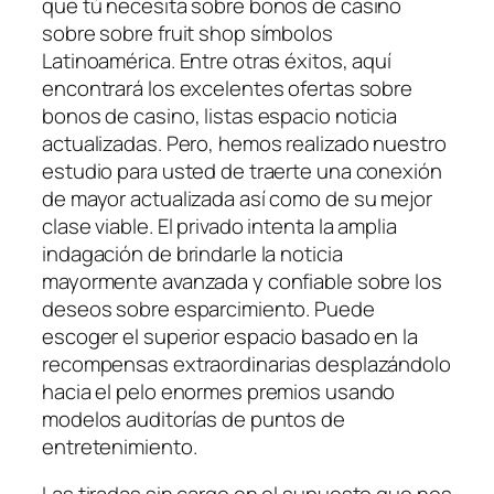
que tú necesita sobre bonos de casino
sobre sobre fruit shop símbolos
Latinoamérica. Entre otras éxitos, aquí
encontrará los excelentes ofertas sobre
bonos de casino, listas espacio noticia
actualizadas. Pero, hemos realizado nuestro
estudio para usted de traerte una conexión
de mayor actualizada así­ como de su mejor
clase viable. El privado intenta la amplia
indagación de brindarle la noticia
mayormente avanzada y confiable sobre los
deseos sobre esparcimiento. Puede
escoger el superior espacio basado en la
recompensas extraordinarias desplazándolo
hacia el pelo enormes premios usando
modelos auditorías de puntos de
entretenimiento.