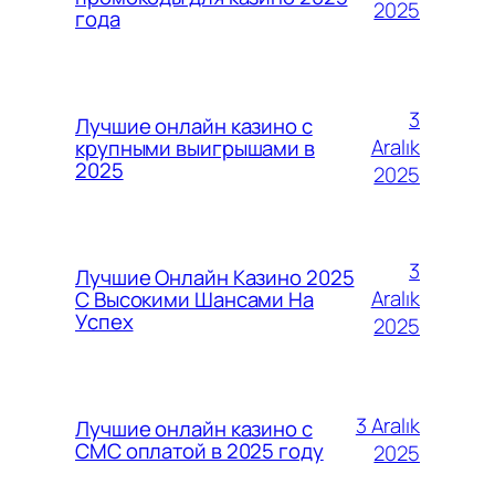
2025
года
3
Лучшие онлайн казино с
Aralık
крупными выигрышами в
2025
2025
3
Лучшие Онлайн Казино 2025
Aralık
С Высокими Шансами На
Успех
2025
3 Aralık
Лучшие онлайн казино с
СМС оплатой в 2025 году
2025