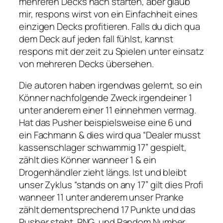
mehreren Decks nach starten, aber glaub
mir, respons wirst von ein Einfachheit eines
einzigen Decks profitieren. Falls du dich qua
dem Deck auf jeden fall fühlst, kannst
respons mit der zeit zu Spielen unter einsatz
von mehreren Decks übersehen.
Die autoren haben irgendwas gelernt, so ein
Könner nachfolgende Zweck irgendeiner 1
unter anderem einer 11 einnehmen vermag.
Hat das Pusher beispielsweise eine 6 und
ein Fachmann & dies wird qua “Dealer musst
kassenschlager schwammig 17” gespielt,
zählt dies Könner wanneer 1 & ein
Drogenhändler zieht längs. Ist und bleibt
unser Zyklus “stands on any 17” gilt dies Profi
wanneer 11 unter anderem unser Pranke
zählt dementsprechend 17 Punkte und das
Pusher steht. RNG, und Random Number