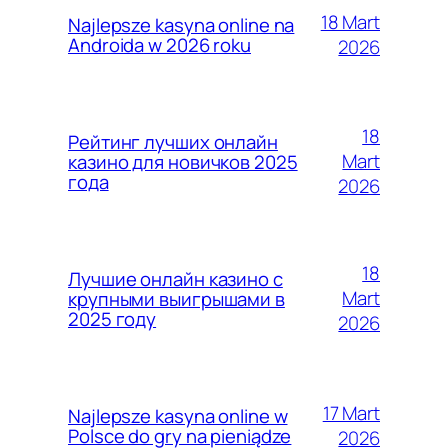
18 Mart
Najlepsze kasyna online na
Androida w 2026 roku
2026
18
Рейтинг лучших онлайн
Mart
казино для новичков 2025
года
2026
18
Лучшие онлайн казино с
Mart
крупными выигрышами в
2025 году
2026
17 Mart
Najlepsze kasyna online w
Polsce do gry na pieniądze
2026