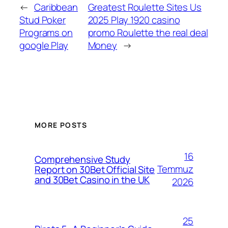
←
Caribbean
Greatest Roulette Sites Us
Stud Poker
2025 Play 1920 casino
Programs on
promo Roulette the real deal
google Play
Money
→
MORE POSTS
16
Comprehensive Study
Temmuz
Report on 30Bet Official Site
and 30Bet Casino in the UK
2026
25