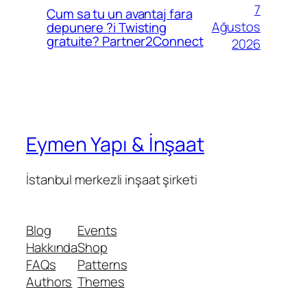
7
Cum sa tu un avantaj fara
Ağustos
depunere ?i Twisting
gratuite? Partner2Connect
2026
Eymen Yapı & İnşaat
İstanbul merkezli inşaat şirketi
Blog
Events
Hakkında
Shop
FAQs
Patterns
Authors
Themes