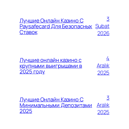
3
Лучшие Онлайн Казино С
Şubat
Paysafecard Для Безопасных
Ставок
2026
4
Лучшие онлайн казино с
Aralık
крупными выигрышами в
2025 году
2025
3
Лучшие Онлайн Казино С
Aralık
Минимальными Депозитами
2025
2025