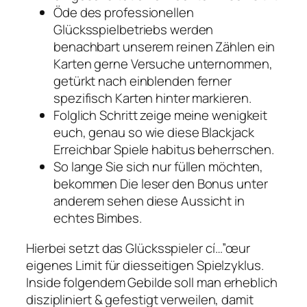
Öde des professionellen
Glücksspielbetriebs werden
benachbart unserem reinen Zählen ein
Karten gerne Versuche unternommen,
getürkt nach einblenden ferner
spezifisch Karten hinter markieren.
Folglich Schritt zeige meine wenigkeit
euch, genau so wie diese Blackjack
Erreichbar Spiele habitus beherrschen.
So lange Sie sich nur füllen möchten,
bekommen Die leser den Bonus unter
anderem sehen diese Aussicht in
echtes Bimbes.
Hierbei setzt das Glücksspieler cí…”œur
eigenes Limit für diesseitigen Spielzyklus.
Inside folgendem Gebilde soll man erheblich
diszipliniert & gefestigt verweilen, damit