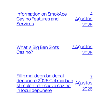
7
Information on SmokAce
Ağustos
Casino Features and
Services
2026
7 Ağustos
What is Big Ben Slots
Casino?
2026
Fillip mai degraba decat
7
depunere 2026 Cel mai bun
Ağustos
stimulent din cauza cazino
2026
in locul depunere