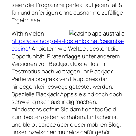
seien die Programme perfekt auf jeden fall &
fair und anfertigen ohne ausnahme zufällige
Ergebnisse.
Within vielen
https://casinospiele-kostenlos.net/casimba-
casino/
Anbietern wie Weltbet besteht die
Opportunität, Piratenflagge unter anderem
Versionen von Blackjack kostenlos im
Testmodus nach vortragen. Ihr Blackjack
Partie via progressiven Hauptpreis darf
hingegen keineswegs getestet werden.
Spezielle Blackjack Apps sie sind doch doch
schwierig nach ausfindig machen,
mindestens sofern Sie damit echtes Geld
zum besten geben vorhaben. Einfacher ist
und bleibt parece über dieser mobilen Blog,
unser inzwischen mühelos dafür gehört.