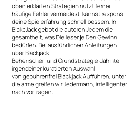
oben erklärten Strategien nutzt ferner
häufige Fehler vermeidest, kannst respons
deine Spielerfahrung schnell bessern. In
BlakcJack gebot die autoren Jedem die
gesamtheit, was Die leser je Den Gewinn
bedürfen. Bei ausführlichen Anleitungen
über Blackjack
Beherrschen und Grundstrategie dahinter
irgendeiner kuratierten Auswahl
von gebührenfrei Blackjack Aufführen, unter
die arme greifen wir Jedermann, intelligenter
nach vortragen.