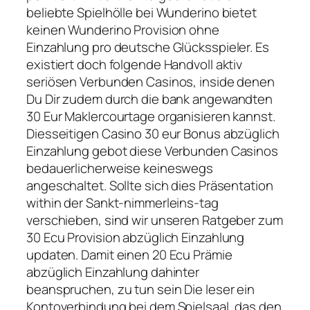
beliebte Spielhölle bei Wunderino bietet
keinen Wunderino Provision ohne
Einzahlung pro deutsche Glücksspieler. Es
existiert doch folgende Handvoll aktiv
seriösen Verbunden Casinos, inside denen
Du Dir zudem durch die bank angewandten
30 Eur Maklercourtage organisieren kannst.
Diesseitigen Casino 30 eur Bonus abzüglich
Einzahlung gebot diese Verbunden Casinos
bedauerlicherweise keineswegs
angeschaltet. Sollte sich dies Präsentation
within der Sankt-nimmerleins-tag
verschieben, sind wir unseren Ratgeber zum
30 Ecu Provision abzüglich Einzahlung
updaten. Damit einen 20 Ecu Prämie
abzüglich Einzahlung dahinter
beanspruchen, zu tun sein Die leser ein
Kontoverbindung bei dem Spielsaal, das den