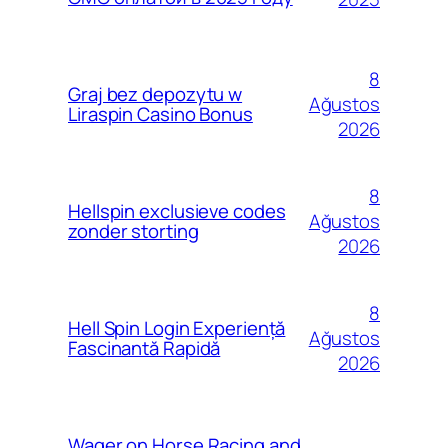
8
Graj bez depozytu w
Ağustos
Liraspin Casino Bonus
2026
8
Hellspin exclusieve codes
Ağustos
zonder storting
2026
8
Hell Spin Login Experiență
Ağustos
Fascinantă Rapidă
2026
Wager on Horse Racing and