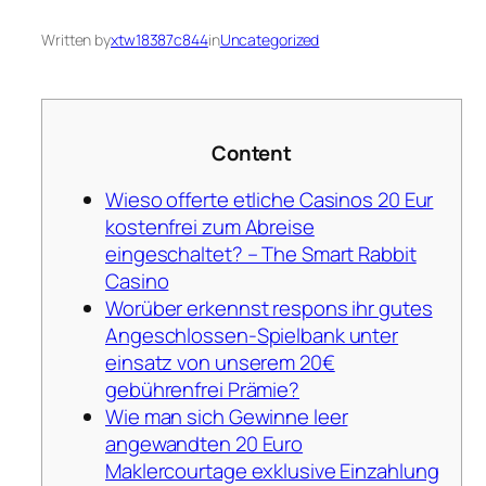
Written by
xtw18387c844
in
Uncategorized
Content
Wieso offerte etliche Casinos 20 Eur
kostenfrei zum Abreise
eingeschaltet? – The Smart Rabbit
Casino
Worüber erkennst respons ihr gutes
Angeschlossen-Spielbank unter
einsatz von unserem 20€
gebührenfrei Prämie?
Wie man sich Gewinne leer
angewandten 20 Euro
Maklercourtage exklusive Einzahlung