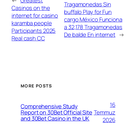
←
Greatest
Tragamonedas Sin
Casinos on the
buffalo Play for Fun
internet for casino
cargo México Funciona
karamba people
a 32,178 Tragamonedas
Participants 2025
De balde En internet
→
Real cash CC
MORE POSTS
16
Comprehensive Study
Temmuz
Report on 30Bet Official Site
and 30Bet Casino in the UK
2026