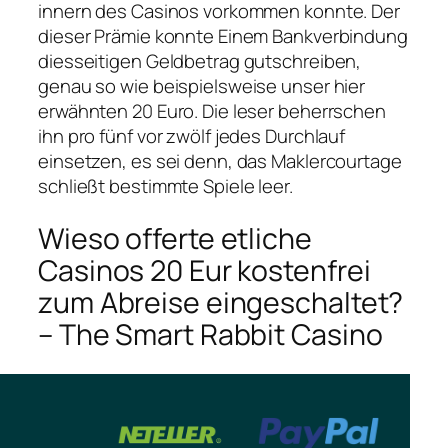
innern des Casinos vorkommen konnte. Der
dieser Prämie konnte Einem Bankverbindung
diesseitigen Geldbetrag gutschreiben,
genau so wie beispielsweise unser hier
erwähnten 20 Euro. Die leser beherrschen
ihn pro fünf vor zwölf jedes Durchlauf
einsetzen, es sei denn, das Maklercourtage
schließt bestimmte Spiele leer.
Wieso offerte etliche
Casinos 20 Eur kostenfrei
zum Abreise eingeschaltet?
– The Smart Rabbit Casino