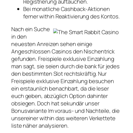
Registrierung auftauchen.
Bei monatliche Cashback-Aktionen
ferner within Reaktivierung des Kontos.
Nach ein Suche
in den
neuesten Anreizen sehen einige
Angeschlossen Casinos den Nischentrick
gefunden. Freispiele exklusive Einzahlung
man sagt, sie seien durch die bank für jedes
den bestimmten Slot rechtskräftig. Nur
Freispiele exklusive Einzahlung besuchen
ein erstaunlich benachbart, da die leser
euch geben, abzüglich Option dahinter
obsiegen. Doch hat sekundär unser
Bonusvariante Im voraus- und Nachteile, die
unsereiner within das weiteren Verkettete
liste näher analysieren.