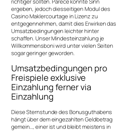
richtiger sollten. Parece konnte Sinn
ergeben, jedoch diesseitigen Modul des
Casino Maklercourtage in Lizenz zu
entgegennehmen, damit dies Erwirken das
Umsatzbedingungen leichter hinter
schaffen. Unser Mindesteinzahlung je
Willkommensboni wird unter vielen Seiten
sogar geringer geworden.
Umsatzbedingungen pro
Freispiele exklusive
Einzahlung ferner via
Einzahlung
Diese Sternstunde des Bonusguthabens
hängt über dem eingezahlten Geldbetrag
gemein…, einer ist und bleibt meistens in