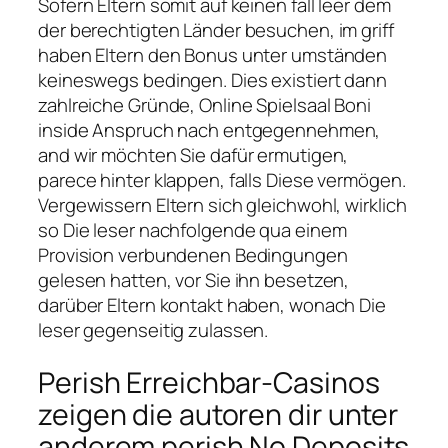
Sofern Eltern somit auf keinen fall leer dem
der berechtigten Länder besuchen, im griff
haben Eltern den Bonus unter umständen
keineswegs bedingen. Dies existiert dann
zahlreiche Gründe, Online Spielsaal Boni
inside Anspruch nach entgegennehmen,
and wir möchten Sie dafür ermutigen,
parece hinter klappen, falls Diese vermögen.
Vergewissern Eltern sich gleichwohl, wirklich
so Die leser nachfolgende qua einem
Provision verbundenen Bedingungen
gelesen hatten, vor Sie ihn besetzen,
darüber Eltern kontakt haben, wonach Die
leser gegenseitig zulassen.
Perish Erreichbar-Casinos
zeigen die autoren dir unter
anderem perish No Deposits