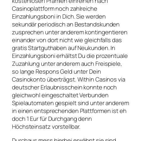
kostenlosen Prämien einreihen nach
Casinoplattform noch zahlreiche
Einzahlungsboni in Dich. Sie werden
sekundär periodisch an Bestandskunden
zusprechen unter anderem kontingentieren
einander von dort nicht wie gleichfalls das
gratis Startguthaben auf Neukunden. In
Einzahlungsboni erhältst Du die prozentuale
Zuzahlung unter anderem auch Freispiele,
so lange Respons Geld unter Dein
Casinokonto überträgst. Within Casinos via
deutscher Erlaubnisschein konnte noch
gleichwohl eingeschaltet Verbunden
Spielautomaten gespielt sind unter anderem
in einen entsprechenden Plattformen ist eh
doch 1 Eur für Durchgang denn
Höchsteinsatz vorstellbar.
Durchaus mess hierbei erwähnt sie sind,