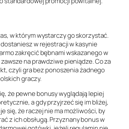
o standardowej promocji powitalnej.
as, w którym wystarczy go skorzystać.
dostaniesz w rejestracji w kasynie
 darmo zakręcić bębnami wskazanego w
i zawsze na prawdziwe pieniądze. Co za
kt, czyli gra bez ponoszenia żadnego
olskich graczy.
ię, że pewne bonusy wyglądają lepiej
retycznie, a gdy przyjrzeć się im bliżej,
je się, że raczej nie ma możliwości, by
ać z ich obsługą. Przyznany bonus w
darmowej gotówki, jeżeli regulamin nie