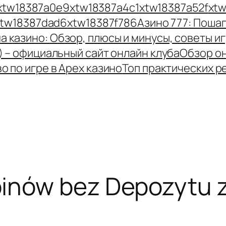
xtw18387a0e9
xtw18387a4c1
xtw18387a52f
xtw
xtw18387dad6
xtw18387f786
Азино 777: Поша
а казино: Обзор, плюсы и минусы, советы и
) – официальный сайт онлайн клуба
Обзор он
 по игре в Apex казино
Топ практических р
nów bez Depozytu z