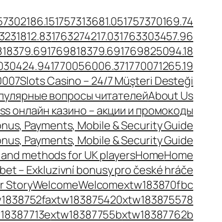
57302186.15
1757313681.05
1757370169.74
3231812.83
1763274217.03
1763303457.96
818379.69
1769818379.69
1769825094.18
030424.94
1770056006.37
1770071265.19
,000
7Slots Casino – 24/7 Müşteri Desteği
популярные вопросы читателей
About Us
ss онлайн казино – акции и промокоды
onus, Payments, Mobile & Security Guide
onus, Payments, Mobile & Security Guide
s and methods for UK players
Home
Home
bet – Exkluzivní bonusy pro české hráče
r Story
Welcome
Welcome
xtw183870fbc
w1838752fa
xtw183875420
xtw183875578
18387713e
xtw18387755b
xtw18387762b