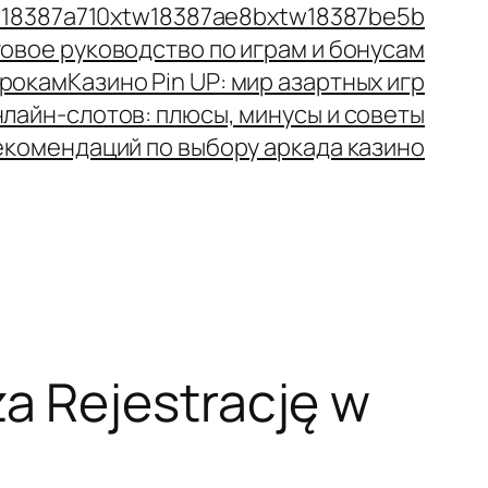
18387a710
xtw18387ae8b
xtw18387be5b
говое руководство по играм и бонусам
грокам
Казино Pin UP: мир азартных игр
лайн-слотов: плюсы, минусы и советы
екомендаций по выбору аркада казино
a Rejestrację w