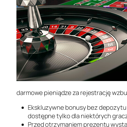
darmowe pieniądze za rejestrację wzbu
Ekskluzywne bonusy bez depozytu t
dostępne tylko dla niektórych gracz
Przed otrzymaniem prezentu wystarc