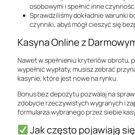
osobowymi i spełnić inne czynności
Sprawdziliśmy dokładnie warunki bo
czynniki, abyś mógł cieszyć się be
Kasyna Online z Darmowym
Nawet w spełnieniu kryteriów obrotu, 
wypełnić wypłaty, musisz zebrać przyna
kasynie, które jest nowe na rynku.
Bonus bez depozytu pozwalaj na sprawdz
zdobycie rzeczywistych wygranych i zap
formularza wybranego przez siebie kasy
Jak często pojawiają s