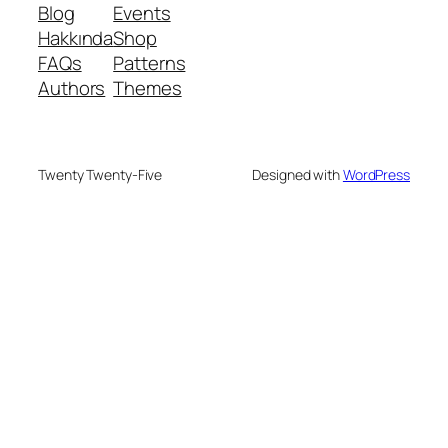
Blog
Events
Hakkında
Shop
FAQs
Patterns
Authors
Themes
Twenty Twenty-Five
Designed with
WordPress