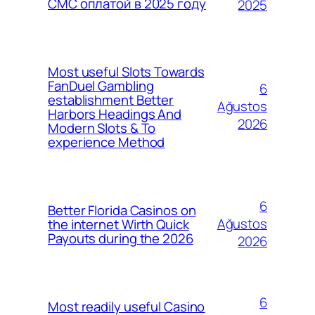
СМС оплатой в 2025 году
2025
Most useful Slots Towards
FanDuel Gambling
6
establishment Better
Ağustos
Harbors Headings And
2026
Modern Slots & To
experience Method
6
Better Florida Casinos on
Ağustos
the internet Wirth Quick
Payouts during the 2026
2026
6
Most readily useful Casino