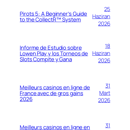
25
Pirots 5: A Beginner’s Guide
Haziran
to the CollectR™ System
2026
18
Informe de Estudio sobre
Haziran
Lowen Play y los Torneos de
Slots Compite y Gana
2026
31
Meilleurs casinos en ligne de
Mart
France avec de gros gains
2026
2026
31
Meilleurs casinos en ligne en