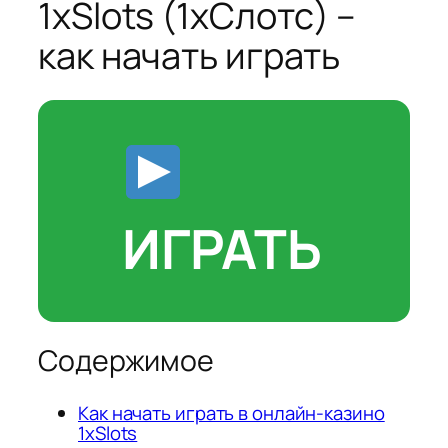
1xSlots (1хСлотс) –
как начать играть
ИГРАТЬ
Содержимое
Как начать играть в онлайн-казино
1xSlots