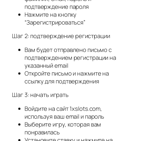
подтверждение пароля
Нажмите на кнопку
“Зарегистрироваться”
Шаг 2: подтверждение регистрации
Вам будет отправлено письмо с
подтверждением регистрации на
указанный email
Откройте письмо и нажмите на
ссылку для подтверждения
Шаг 3: начать играть
Войдите на сайт 1xslots.com,
используя ваш email и пароль
Выберите игру, которая вам
понравилась
Установите ставку и нажмите на