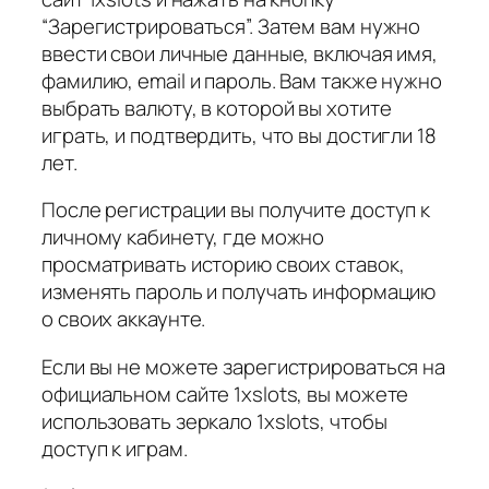
“Зарегистрироваться”. Затем вам нужно
ввести свои личные данные, включая имя,
фамилию, email и пароль. Вам также нужно
выбрать валюту, в которой вы хотите
играть, и подтвердить, что вы достигли 18
лет.
После регистрации вы получите доступ к
личному кабинету, где можно
просматривать историю своих ставок,
изменять пароль и получать информацию
о своих аккаунте.
Если вы не можете зарегистрироваться на
официальном сайте 1xslots, вы можете
использовать зеркало 1xslots, чтобы
доступ к играм.