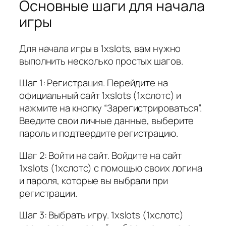
Основные шаги для начала
игры
Для начала игры в 1xslots, вам нужно
выполнить несколько простых шагов.
Шаг 1: Регистрация. Перейдите на
официальный сайт 1xslots (1хслотс) и
нажмите на кнопку “Зарегистрироваться”.
Введите свои личные данные, выберите
пароль и подтвердите регистрацию.
Шаг 2: Войти на сайт. Войдите на сайт
1xslots (1хслотс) с помощью своих логина
и пароля, которые вы выбрали при
регистрации.
Шаг 3: Выбрать игру. 1xslots (1хслотс)