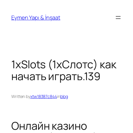
İçeriğe
geç
Eymen Yapı & İnşaat
1xSlots (1хСлотс) как
начать играть.139
Written by
xtw18387c844
in
blog
Онлайн казино