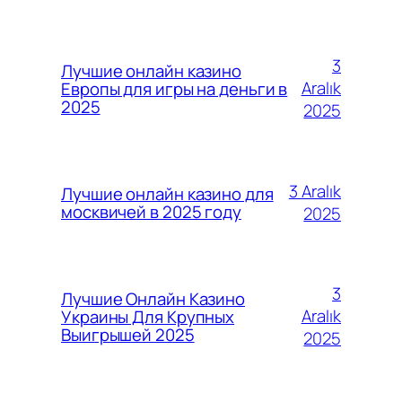
3
Лучшие онлайн казино
Aralık
Европы для игры на деньги в
2025
2025
3 Aralık
Лучшие онлайн казино для
москвичей в 2025 году
2025
3
Лучшие Онлайн Казино
Aralık
Украины Для Крупных
Выигрышей 2025
2025