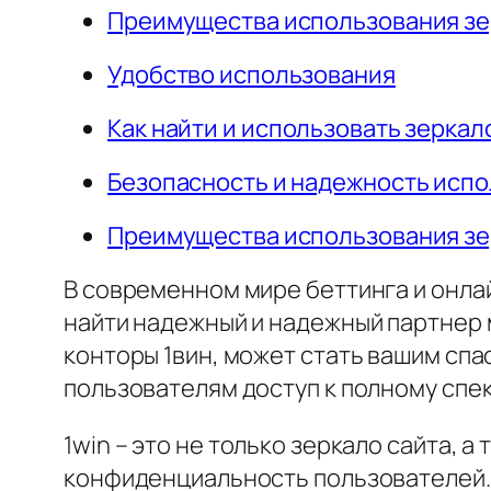
Преимущества использования зе
Удобство использования
Как найти и использовать зеркало
Безопасность и надежность испо
Преимущества использования зе
В современном мире беттинга и онла
найти надежный и надежный партнер м
конторы 1вин, может стать вашим спа
пользователям доступ к полному спект
1win – это не только зеркало сайта, 
конфиденциальность пользователей. 