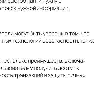
лям быстро найти нужную
а поиск нужной информации.
тели могут быть уверены в том, что
нных технологий безопасности, таких
т несколько преимуществ, включая
ользователям получить доступ к
ость транзакций и защиты личных