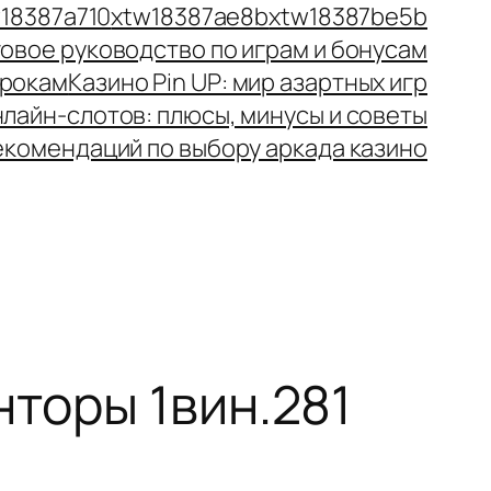
18387a710
xtw18387ae8b
xtw18387be5b
говое руководство по играм и бонусам
грокам
Казино Pin UP: мир азартных игр
лайн-слотов: плюсы, минусы и советы
екомендаций по выбору аркада казино
нторы 1вин.281