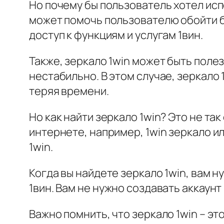
Но почему бы пользователь хотел исп
может помочь пользователю обойти б
доступ к функциям и услугам 1вин.
Также, зеркало 1win может быть поле
нестабильно. В этом случае, зеркало 
теряя времени.
Но как найти зеркало 1win? Это не та
интернете, например, 1win зеркало ил
1win.
Когда вы найдете зеркало 1win, вам н
1вин. Вам не нужно создавать аккаунт
Важно помнить, что зеркало 1win – эт