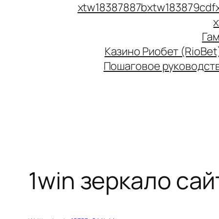
xtw18387887b
xtw183879cdf
Гам
Казино Риобет (RioBet
Пошаговое руководство
1win зеркало сай