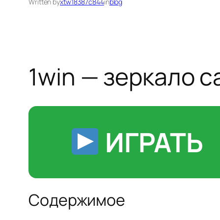
Written by
xtw18387c844
in
blog
1win — зеркало с
ИГРАТЬ
Содержимое