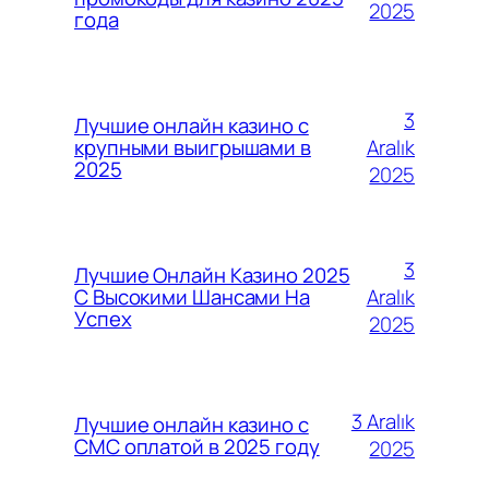
2025
года
3
Лучшие онлайн казино с
Aralık
крупными выигрышами в
2025
2025
3
Лучшие Онлайн Казино 2025
Aralık
С Высокими Шансами На
Успех
2025
3 Aralık
Лучшие онлайн казино с
СМС оплатой в 2025 году
2025