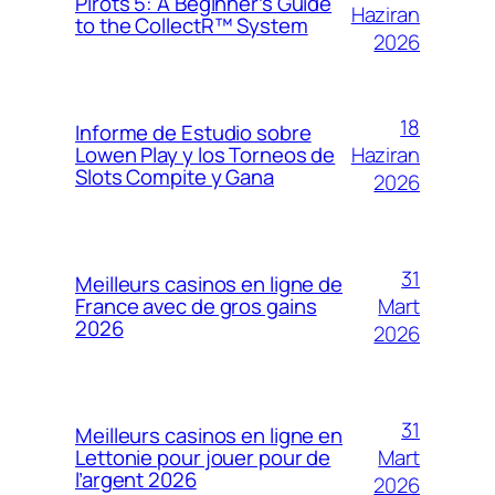
Pirots 5: A Beginner’s Guide
Haziran
to the CollectR™ System
2026
18
Informe de Estudio sobre
Haziran
Lowen Play y los Torneos de
Slots Compite y Gana
2026
31
Meilleurs casinos en ligne de
Mart
France avec de gros gains
2026
2026
31
Meilleurs casinos en ligne en
Mart
Lettonie pour jouer pour de
l’argent 2026
2026