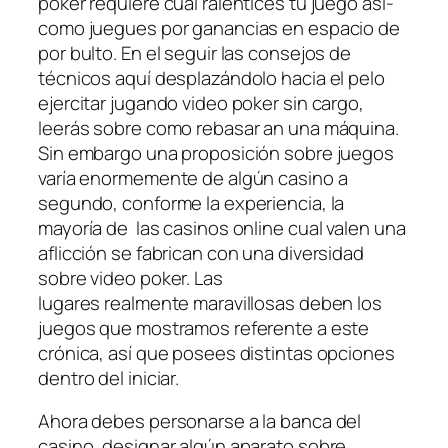
poker requiere cual ralentices tu juego así­
como juegues por ganancias en espacio de
por bulto. En el seguir las consejos de
técnicos aquí desplazándolo hacia el pelo
ejercitar jugando video poker sin cargo,
leerás sobre como rebasar an una máquina.
Sin embargo una proposición sobre juegos
varía enormemente de algún casino a
segundo, conforme la experiencia, la
mayoría de las casinos online cual valen una
aflicción se fabrican con una diversidad
sobre video poker. Las
lugares realmente maravillosas deben los
juegos que mostramos referente a este
crónica, así que posees distintas opciones
dentro del iniciar.
Ahora debes personarse a la banca del
casino, designar algún aparato sobre