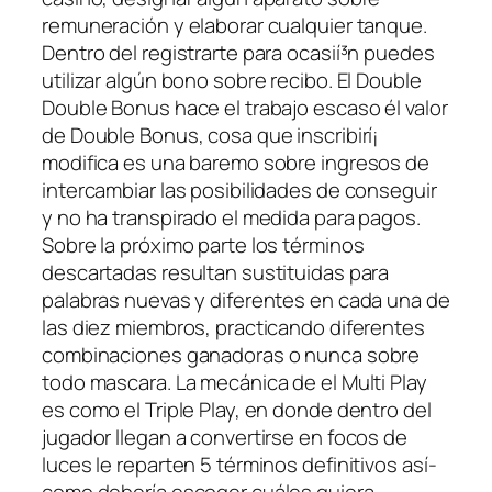
remuneración y elaborar cualquier tanque.
Dentro del registrarte para ocasií³n puedes
utilizar algún bono sobre recibo. El Double
Double Bonus hace el trabajo escaso él valor
de Double Bonus, cosa que inscribirí¡
modifica es una baremo sobre ingresos de
intercambiar las posibilidades de conseguir
y no ha transpirado el medida para pagos.
Sobre la próximo parte los términos
descartadas resultan sustituidas para
palabras nuevas y diferentes en cada una de
las diez miembros, practicando diferentes
combinaciones ganadoras o nunca sobre
todo mascara. La mecánica de el Multi Play
es como el Triple Play, en donde dentro del
jugador llegan a convertirse en focos de
luces le reparten 5 términos definitivos así­