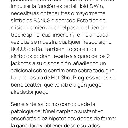
impulsar la función especial Hold & Win,
necesitarás obtener tres o mayormente
símbolos BONUS dispersos. Este tipo de
misión comienza con el pasar del tiempo
tres respins, cual inscribirí¡ reinician cada
vez que se muestra cualquier fresco signo
BONUS de Ra. También, todos estos
símbolos podrán llevarte a alguno de los 2
jackpots a su disposición, añadiendo un
adicional sobre sentimiento sobre todo giro.
La labor astro de Hot Shot Progressive es su
bono scatter, que variable algún juego
alrededor juego.
Semejante así­ como como puede la
patologí­a del túnel carpiano sustantivo,
enseñarás diez hipotéticos dedos de formar
la ganadora y obtener desmesurados