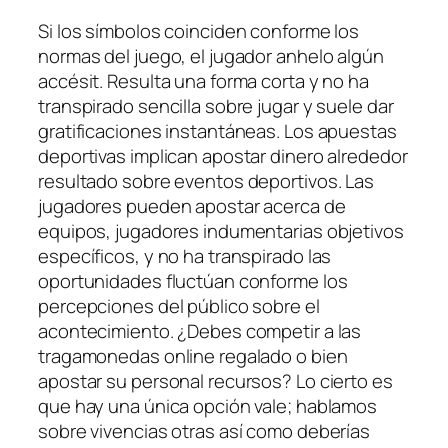
Si los símbolos coinciden conforme los
normas del juego, el jugador anhelo algún
accésit. Resulta una forma corta y no ha
transpirado sencilla sobre jugar y suele dar
gratificaciones instantáneas. Los apuestas
deportivas implican apostar dinero alrededor
resultado sobre eventos deportivos. Las
jugadores pueden apostar acerca de
equipos, jugadores indumentarias objetivos
específicos, y no ha transpirado las
oportunidades fluctúan conforme los
percepciones del público sobre el
acontecimiento. ¿Debes competir a las
tragamonedas online regalado o bien
apostar su personal recursos? Lo cierto es
que hay una única opción vale; hablamos
sobre vivencias otras así­ como deberías