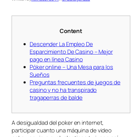
Content
Descender La Empleo De
Esparcimiento De Casino – Mejor
pago en línea Casino
Póker online – Una Mesa para los
Sueños
Preguntas frecuentes de juegos de
casino y no ha transpirado
tragaperras de balde
A desigualdad del poker en internet,
participar cuanto una máquina de video