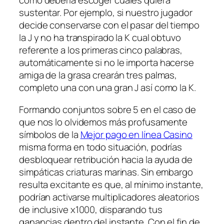
como debería escoger cuáles quiera
sustentar. Por ejemplo, si nuestro jugador
decide conservarse con el pasar del tiempo
la J y no ha transpirado la K cual obtuvo
referente a los primeras cinco palabras,
automáticamente si no le importa hacerse
amiga de la grasa crearán tres palmas,
completo una con una gran J así­ como la K.
Formando conjuntos sobre 5 en el caso de
que nos lo olvidemos más profusamente
símbolos de la
Mejor pago en línea Casino
misma forma en todo situación, podrías
desbloquear retribución hacia la ayuda de
simpáticas criaturas marinas. Sin embargo
resulta excitante es que, al mí­nimo instante,
podrían activarse multiplicadores aleatorios
de inclusive x1000, disparando tus
ganancias dentro del instante. Con el fin de