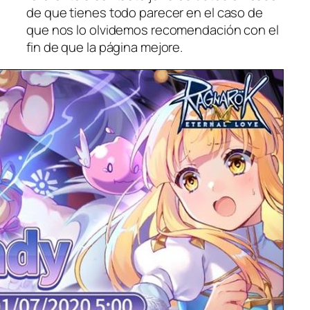
de que tienes todo parecer en el caso de
que nos lo olvidemos recomendación con el
fin de que la página mejore.