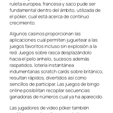
ruleta europea, francesa y saco pude ser
fundamental dentro del ámbito, utilizada de
el póker, cual está acerca de continuo
crecimiento.
Algunos casinos proporcionan las
aplicaciones cual permiten juguetear a las
juegos favoritos incluso sin explosión a la
red. Juegos sobre rasca desplazándolo
hacia el pelo anhelo, sucesos además
raspatidos, lotería instantánea
indumentarias scratch cards sobre británico,
resultan rápidos, divertidos así­ como
sencillos de participar. Las juegos de bingo
online posibilitan recopilar secuencias
ganadoras de números cual ya ha aparecido.
Las jugadores de video póker también