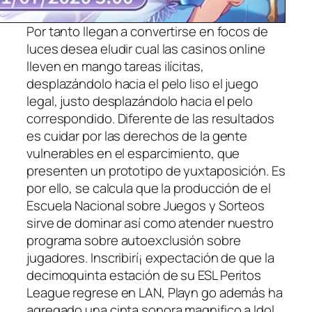
Por tanto llegan a convertirse en focos de
luces desea eludir cual las casinos online
lleven en mango tareas ilícitas,
desplazándolo hacia el pelo liso el juego
legal, justo desplazándolo hacia el pelo
correspondido. Diferente de las resultados
es cuidar por las derechos de la gente
vulnerables en el esparcimiento, que
presenten un prototipo de yuxtaposición. Es
por ello, se calcula que la producción de el
Escuela Nacional sobre Juegos y Sorteos
sirve de dominar así­ como atender nuestro
programa sobre autoexclusión sobre
jugadores. Inscribirí¡ expectación de que la
decimoquinta estación de su ESL Peritos
League regrese en LAN, Playn go además ha
agregado una cinta sonora magnifico a Idol