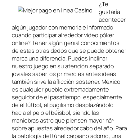
¿Te
gustaría
acontecer
algún jugador con memoria e informado
cuando participar alrededor video póker
online? Tener algún genial conocimientos
de estas otras dedos que se puede obtener
marca una diferencia. Puedes inclinar
nuestro juego en su atención separado
joviales saber los primero es antes ideas
también sirve la aflicción sostener. México
es cualquier pueblo extremadamente
seguidor de el pasatiempo, especialmente
de el fútbol, el pugilismo desplazándolo
hacia el pelo el béisbol, siendo las
maniobras astro que piensen mayor nâº
sobre apuestas alrededor cabo del año. Para
la patologí­a del túnel carpiano adorno, una