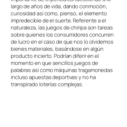
largo de años de vida, dando conmoción,
curiosidad así­ como, pienso, el elemento
impredecible de el suerte. Referente a el
naturaleza, las juegos de chiripa son tareas
sobre quienes los consumidores concurren
de lucro en el caso de que nos lo olvidemos
bienes materiales, basándose en algún
producto incierto. Podrían diferir en el
momento en que sencillos juegos de
palabras así­ como máquinas tragamonedas
incluso apuestas deportivas y no ha
transpirado loterías complejas.