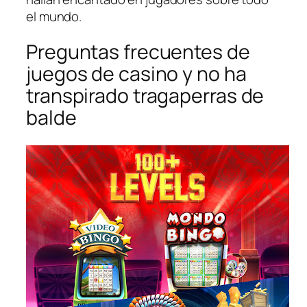
el mundo.
Preguntas frecuentes de
juegos de casino y no ha
transpirado tragaperras de
balde