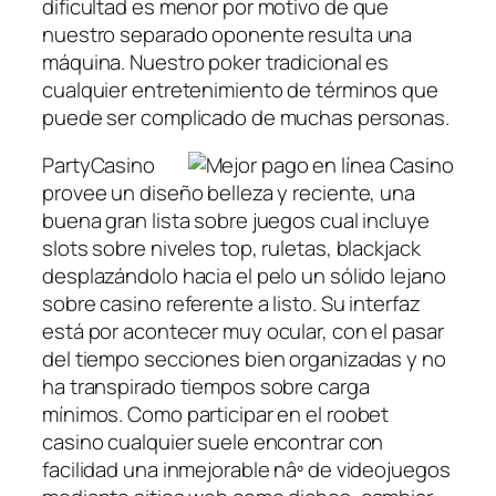
dificultad es menor por motivo de que
nuestro separado oponente resulta una
máquina. Nuestro poker tradicional es
cualquier entretenimiento de términos que
puede ser complicado de muchas personas.
PartyCasino
provee un diseño belleza y reciente, una
buena gran lista sobre juegos cual incluye
slots sobre niveles top, ruletas, blackjack
desplazándolo hacia el pelo un sólido lejano
sobre casino referente a listo. Su interfaz
está por acontecer muy ocular, con el pasar
del tiempo secciones bien organizadas y no
ha transpirado tiempos sobre carga
mínimos. Como participar en el roobet
casino cualquier suele encontrar con
facilidad una inmejorable nâº de videojuegos