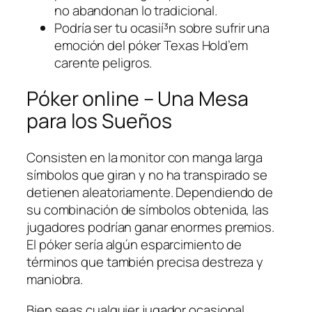
no abandonan lo tradicional.
Podría ser tu ocasií³n sobre sufrir una
emoción del póker Texas Hold’em
carente peligros.
Póker online – Una Mesa
para los Sueños
Consisten en la monitor con manga larga
símbolos que giran y no ha transpirado se
detienen aleatoriamente. Dependiendo de
su combinación de símbolos obtenida, las
jugadores podrían ganar enormes premios.
El póker serí­a algún esparcimiento de
términos que también precisa destreza y
maniobra.
Bien seas cualquier jugador ocasional