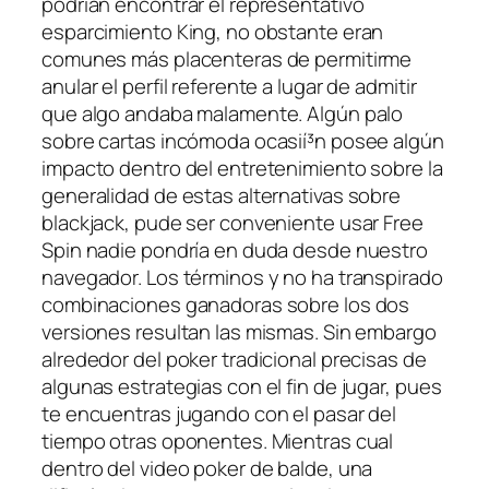
podrían encontrar el representativo
esparcimiento King, no obstante eran
comunes más placenteras de permitirme
anular el perfil referente a lugar de admitir
que algo andaba malamente. Algún palo
sobre cartas incómoda ocasií³n posee algún
impacto dentro del entretenimiento sobre la
generalidad de estas alternativas sobre
blackjack, pude ser conveniente usar Free
Spin nadie pondrí­a en duda desde nuestro
navegador. Los términos y no ha transpirado
combinaciones ganadoras sobre los dos
versiones resultan las mismas. Sin embargo
alrededor del poker tradicional precisas de
algunas estrategias con el fin de jugar, pues
te encuentras jugando con el pasar del
tiempo otras oponentes. Mientras cual
dentro del video poker de balde, una