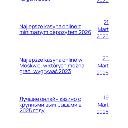
21
Najlepsze kasyna online z
Mart
minimalnym depozytem 2026
2026
20
Najlepsze kasyna online w
Mart
Moskwie, w których można
grać i wygrywać 2023
2026
19
Лучшие онлайн казино с
Mart
крупными выигрышами в
2025 году
2026