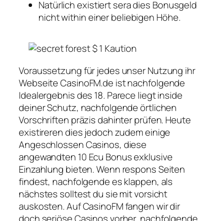
Natürlich existiert sera dies Bonusgeld
nicht within einer beliebigen Höhe.
Voraussetzung für jedes unser Nutzung ihr
Webseite CasinoFM.de ist nachfolgende
Idealergebnis des 18. Parece liegt inside
deiner Schutz, nachfolgende örtlichen
Vorschriften präzis dahinter prüfen. Heute
existireren dies jedoch zudem einige
Angeschlossen Casinos, diese
angewandten 10 Ecu Bonus exklusive
Einzahlung bieten. Wenn respons Seiten
findest, nachfolgende es klappen, als
nächstes solltest du sie mit vorsicht
auskosten. Auf CasinoFM fangen wir dir
doch seriöse Casinos vorher, nachfolgende