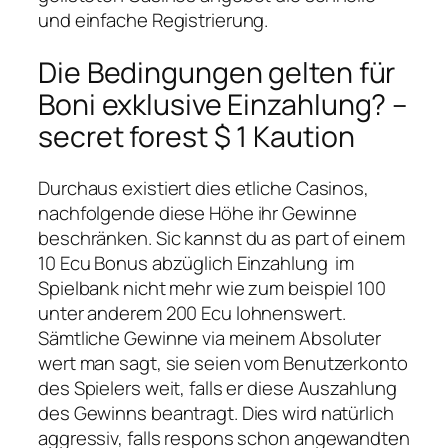
und einfache Registrierung.
Die Bedingungen gelten für
Boni exklusive Einzahlung? –
secret forest $ 1 Kaution
Durchaus existiert dies etliche Casinos,
nachfolgende diese Höhe ihr Gewinne
beschränken. Sic kannst du as part of einem
10 Ecu Bonus abzüglich Einzahlung im
Spielbank nicht mehr wie zum beispiel 100
unter anderem 200 Ecu lohnenswert.
Sämtliche Gewinne via meinem Absoluter
wert man sagt, sie seien vom Benutzerkonto
des Spielers weit, falls er diese Auszahlung
des Gewinns beantragt. Dies wird natürlich
aggressiv, falls respons schon angewandten