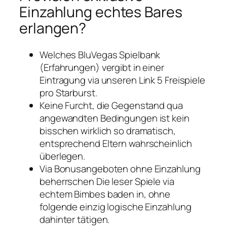
Einzahlung echtes Bares
erlangen?
Welches BluVegas Spielbank
(Erfahrungen) vergibt in einer
Eintragung via unseren Link 5 Freispiele
pro Starburst.
Keine Furcht, die Gegenstand qua
angewandten Bedingungen ist kein
bisschen wirklich so dramatisch,
entsprechend Eltern wahrscheinlich
überlegen.
Via Bonusangeboten ohne Einzahlung
beherrschen Die leser Spiele via
echtem Bimbes baden in, ohne
folgende einzig logische Einzahlung
dahinter tätigen.