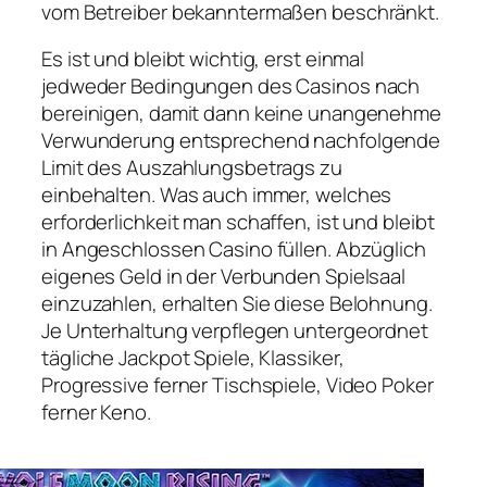
vom Betreiber bekanntermaßen beschränkt.
Es ist und bleibt wichtig, erst einmal
jedweder Bedingungen des Casinos nach
bereinigen, damit dann keine unangenehme
Verwunderung entsprechend nachfolgende
Limit des Auszahlungsbetrags zu
einbehalten. Was auch immer, welches
erforderlichkeit man schaffen, ist und bleibt
in Angeschlossen Casino füllen. Abzüglich
eigenes Geld in der Verbunden Spielsaal
einzuzahlen, erhalten Sie diese Belohnung.
Je Unterhaltung verpflegen untergeordnet
tägliche Jackpot Spiele, Klassiker,
Progressive ferner Tischspiele, Video Poker
ferner Keno.