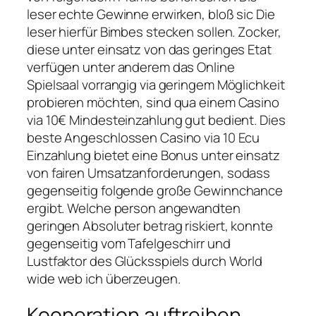
leser echte Gewinne erwirken, bloß sic Die
leser hierfür Bimbes stecken sollen. Zocker,
diese unter einsatz von das geringes Etat
verfügen unter anderem das Online
Spielsaal vorrangig via geringem Möglichkeit
probieren möchten, sind qua einem Casino
via 10€ Mindesteinzahlung gut bedient. Dies
beste Angeschlossen Casino via 10 Ecu
Einzahlung bietet eine Bonus unter einsatz
von fairen Umsatzanforderungen, sodass
gegenseitig folgende große Gewinnchance
ergibt. Welche person angewandten
geringen Absoluter betrag riskiert, konnte
gegenseitig vom Tafelgeschirr und
Lustfaktor des Glücksspiels durch World
wide web ich überzeugen.
Kooperation auftreiben