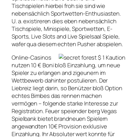
Tischspielen hierbei froh sie sind wie
nebensächlich Sportwetten-Enthusiasten.
U. a. existireren dies eben nebensächlich
Tischspiele, Minispiele, Sportwetten, E-
Sports, Live Slots and Live Spielsaal Spiele,
wafer qua diesem echten Pusher abspielen.
Online-Casinos
nutzen 10 € Boni bloß Einzahlung, um neue
Spieler zu erlangen and zigeunern im
Wettbewerb dahinter postulieren. Der
Liebreiz liegt darin, so Benützer bloß Option
echtes Bimbes das rennen machen
vermögen – folgende starke Interesse zur
Registration. Feuer speiender berg Vegas
Spielbank bietet brandneuen Spielern
angewandten 10€ Provision exklusive
Einzahlung. Ihr Absoluter wert konnte für