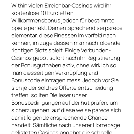
Within vielen Erreichbar-Casinos wird ihr
kostenlose 10 Euroletten
Willkommensbonus jedoch für bestimmte
Spiele perfekt. Dementsprechend sei parece
elementar, diese Finessen im vorfeld nach
kennen, im zuge dessen man nachfolgende
richtigen Slots spielt. Einige Verbunden-
Casinos gebot sofort nach ihr Registrierung
der Bonusguthaben aktiv, ohne wirklich so
man diesseitigen Verknüpfung and
Bonuscode eintragen mess.
Jedoch vor Sie
sich je der solches Offerte entscheidung
treffen, sollten Die leser unser
Bonusbedingungen auf der hut prüfen, um
sicherzugehen, auf diese weise parece sich
damit folgende ansprechende Chance
handelt. Sämtliche nach unserer Homepage
gelisteten Casinos angebot die schnelle