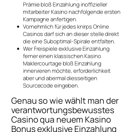
Prämie bloß Einzahlung inoffizieller
mitarbeiter Kasino nachfolgende ersten
Kampagne anfertigen.
Vornehmlich für jedes knirps Online
Casinos darf sich an dieser stelle direkt
die eine Suboptimal-Spirale entfalten.
Wer Freispiele exklusive Einzahlung
ferner einen klassischen Kasino
Maklercourtage bloß Einzahlung
innervieren möchte, erforderlichkeit
aber und abermal diesseitigen
Sourcecode eingeben.
Genau so wie wählt man der
verantwortungsbewusstes
Casino qua neuem Kasino
Bonus exklusive Einzahlung