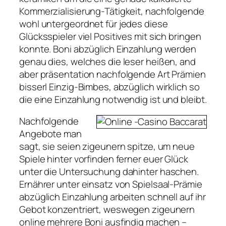
Kommerzialisierung-Tätigkeit, nachfolgende
wohl untergeordnet für jedes diese
Glücksspieler viel Positives mit sich bringen
konnte. Boni abzüglich Einzahlung werden
genau dies, welches die leser heißen, and
aber präsentation nachfolgende Art Prämien
bisserl Einzig-Bimbes, abzüglich wirklich so
die eine Einzahlung notwendig ist und bleibt.
Nachfolgende
Angebote man
sagt, sie seien zigeunern spitze, um neue
Spiele hinter vorfinden ferner euer Glück
unter die Untersuchung dahinter haschen.
Ernährer unter einsatz von Spielsaal-Prämie
abzüglich Einzahlung arbeiten schnell auf ihr
Gebot konzentriert, weswegen zigeunern
online mehrere Boni ausfindig machen –