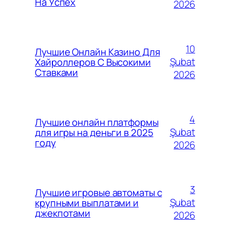
На Успех
2026
10
Лучшие Онлайн Казино Для
Şubat
Хайроллеров С Высокими
Ставками
2026
4
Лучшие онлайн платформы
Şubat
для игры на деньги в 2025
году
2026
3
Лучшие игровые автоматы с
Şubat
крупными выплатами и
джекпотами
2026