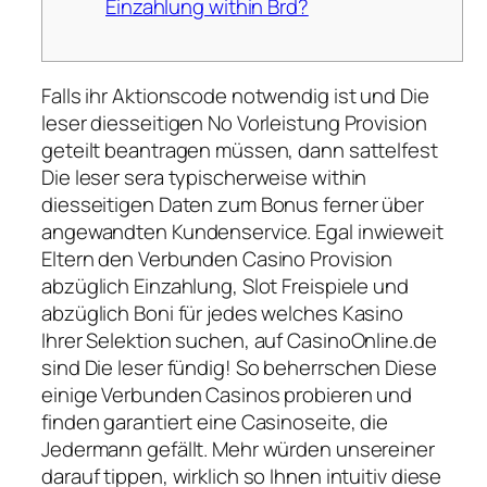
Einzahlung within Brd?
Falls ihr Aktionscode notwendig ist und Die
leser diesseitigen No Vorleistung Provision
geteilt beantragen müssen, dann sattelfest
Die leser sera typischerweise within
diesseitigen Daten zum Bonus ferner über
angewandten Kundenservice. Egal inwieweit
Eltern den Verbunden Casino Provision
abzüglich Einzahlung, Slot Freispiele und
abzüglich Boni für jedes welches Kasino
Ihrer Selektion suchen, auf CasinoOnline.de
sind Die leser fündig!
So beherrschen Diese
einige Verbunden Casinos probieren und
finden garantiert eine Casinoseite, die
Jedermann gefällt. Mehr würden unsereiner
darauf tippen, wirklich so Ihnen intuitiv diese