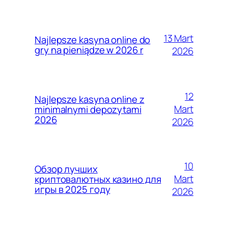
13 Mart
Najlepsze kasyna online do
gry na pieniądze w 2026 r
2026
12
Najlepsze kasyna online z
Mart
minimalnymi depozytami
2026
2026
10
Обзор лучших
Mart
криптовалютных казино для
игры в 2025 году
2026