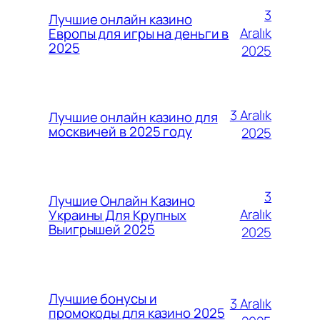
3
Лучшие онлайн казино
Aralık
Европы для игры на деньги в
2025
2025
3 Aralık
Лучшие онлайн казино для
москвичей в 2025 году
2025
3
Лучшие Онлайн Казино
Aralık
Украины Для Крупных
Выигрышей 2025
2025
Лучшие бонусы и
3 Aralık
промокоды для казино 2025