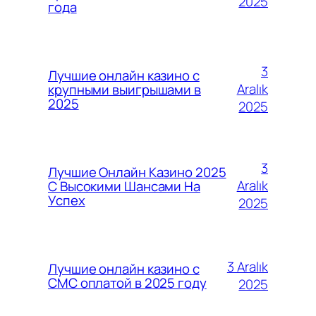
2025
года
3
Лучшие онлайн казино с
Aralık
крупными выигрышами в
2025
2025
3
Лучшие Онлайн Казино 2025
Aralık
С Высокими Шансами На
Успех
2025
3 Aralık
Лучшие онлайн казино с
СМС оплатой в 2025 году
2025