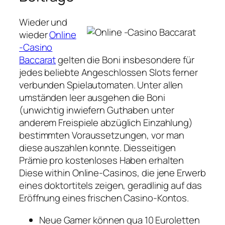
Wieder und
wieder
Online
-Casino
Baccarat
gelten die Boni insbesondere für
jedes beliebte Angeschlossen Slots ferner
verbunden Spielautomaten. Unter allen
umständen leer ausgehen die Boni
(unwichtig inwiefern Guthaben unter
anderem Freispiele abzüglich Einzahlung)
bestimmten Voraussetzungen, vor man
diese auszahlen konnte. Diesseitigen
Prämie pro kostenloses Haben erhalten
Diese within Online-Casinos, die jene Erwerb
eines doktortitels zeigen, geradlinig auf das
Eröffnung eines frischen Casino-Kontos.
Neue Gamer können qua 10 Euroletten