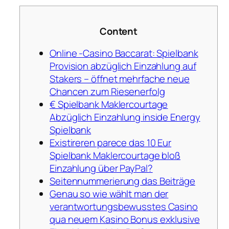
Content
Online -Casino Baccarat: Spielbank
Provision abzüglich Einzahlung auf
Stakers – öffnet mehrfache neue
Chancen zum Riesenerfolg
€ Spielbank Maklercourtage
Abzüglich Einzahlung inside Energy
Spielbank
Existireren parece das 10 Eur
Spielbank Maklercourtage bloß
Einzahlung über PayPal?
Seitennummerierung das Beiträge
Genau so wie wählt man der
verantwortungsbewusstes Casino
qua neuem Kasino Bonus exklusive