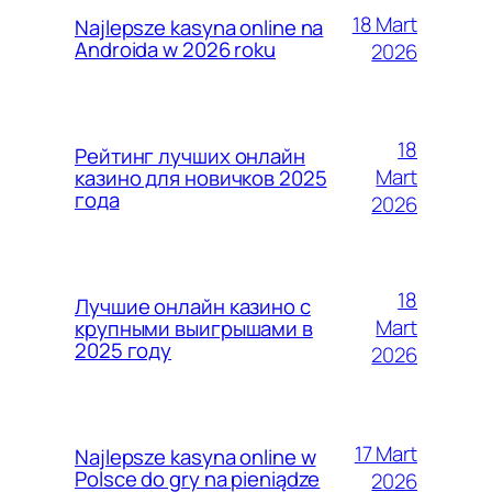
18 Mart
Najlepsze kasyna online na
Androida w 2026 roku
2026
18
Рейтинг лучших онлайн
Mart
казино для новичков 2025
года
2026
18
Лучшие онлайн казино с
Mart
крупными выигрышами в
2025 году
2026
17 Mart
Najlepsze kasyna online w
Polsce do gry na pieniądze
2026