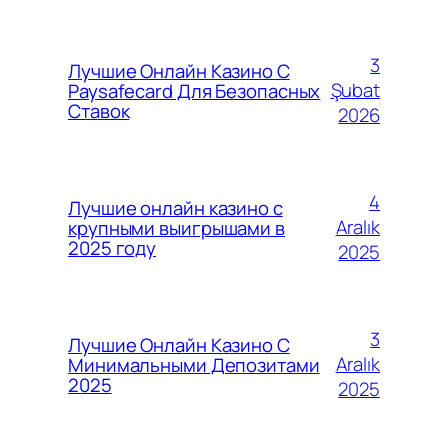
3
Лучшие Онлайн Казино С
Şubat
Paysafecard Для Безопасных
Ставок
2026
4
Лучшие онлайн казино с
Aralık
крупными выигрышами в
2025 году
2025
3
Лучшие Онлайн Казино С
Aralık
Минимальными Депозитами
2025
2025