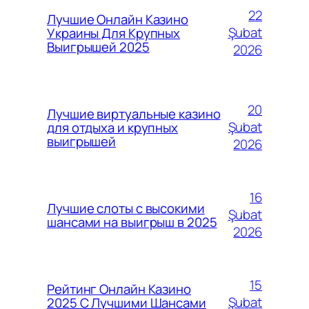
22
Лучшие Онлайн Казино
Şubat
Украины Для Крупных
Выигрышей 2025
2026
20
Лучшие виртуальные казино
Şubat
для отдыха и крупных
выигрышей
2026
16
Лучшие слоты с высокими
Şubat
шансами на выигрыш в 2025
2026
15
Рейтинг Онлайн Казино
Şubat
2025 С Лучшими Шансами