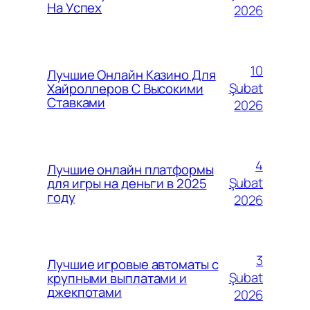
На Успех
2026
10
Лучшие Онлайн Казино Для
Şubat
Хайроллеров С Высокими
Ставками
2026
4
Лучшие онлайн платформы
Şubat
для игры на деньги в 2025
году
2026
3
Лучшие игровые автоматы с
Şubat
крупными выплатами и
джекпотами
2026