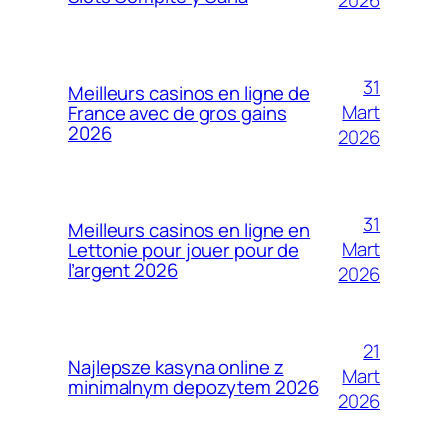
2026
31
Meilleurs casinos en ligne de
Mart
France avec de gros gains
2026
2026
31
Meilleurs casinos en ligne en
Mart
Lettonie pour jouer pour de
l’argent 2026
2026
21
Najlepsze kasyna online z
Mart
minimalnym depozytem 2026
2026