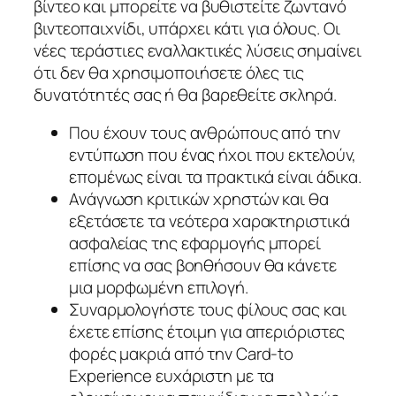
βίντεο και μπορείτε να βυθιστείτε ζωντανό
βιντεοπαιχνίδι, υπάρχει κάτι για όλους. Οι
νέες τεράστιες εναλλακτικές λύσεις σημαίνει
ότι δεν θα χρησιμοποιήσετε όλες τις
δυνατότητές σας ή θα βαρεθείτε σκληρά.
Που έχουν τους ανθρώπους από την
εντύπωση που ένας ήχοι που εκτελούν,
επομένως είναι τα πρακτικά είναι άδικα.
Ανάγνωση κριτικών χρηστών και θα
εξετάσετε τα νεότερα χαρακτηριστικά
ασφαλείας της εφαρμογής μπορεί
επίσης να σας βοηθήσουν θα κάνετε
μια μορφωμένη επιλογή.
Συναρμολογήστε τους φίλους σας και
έχετε επίσης έτοιμη για απεριόριστες
φορές μακριά από την Card-to
Experience ευχάριστη με τα