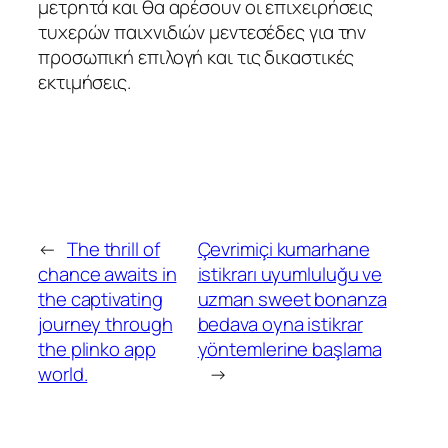
μετρητά και θα αρέσουν οι επιχειρήσεις
τυχερών παιχνιδιών μεντεσέδες για την
προσωπική επιλογή και τις δικαστικές
εκτιμήσεις.
←
The thrill of
Çevrimiçi kumarhane
chance awaits in
istikrarı uyumluluğu ve
the captivating
uzman sweet bonanza
journey through
bedava oyna istikrar
the plinko app
yöntemlerine başlama
world.
→