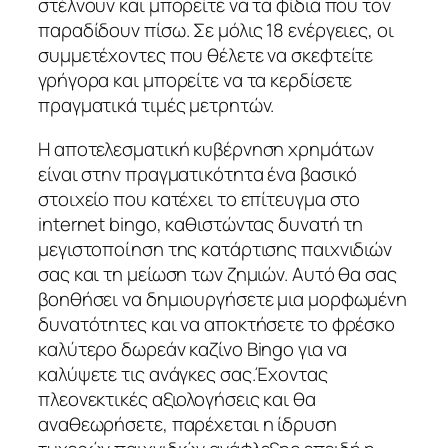
στέλνουν και μπορείτε να τα φίδια που τον
παραδίδουν πίσω. Σε μόλις 18 ενέργειες, οι
συμμετέχοντες που θέλετε να σκεφτείτε
γρήγορα και μπορείτε να τα κερδίσετε
πραγματικά τιμές μετρητών.
Η αποτελεσματική κυβέρνηση χρημάτων
είναι στην πραγματικότητα ένα βασικό
στοιχείο που κατέχει το επίτευγμα στο
internet bingo, καθιστώντας δυνατή τη
μεγιστοποίηση της κατάρτισης παιχνιδιών
σας και τη μείωση των ζημιών. Αυτό θα σας
βοηθήσει να δημιουργήσετε μια μορφωμένη
δυνατότητες και να αποκτήσετε το φρέσκο ​​
καλύτερο δωρεάν καζίνο Bingo για να
καλύψετε τις ανάγκες σας.Έχοντας
πλεονεκτικές αξιολογήσεις και θα
αναθεωρήσετε, παρέχεται η ίδρυση