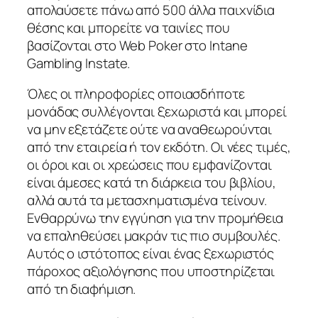
απολαύσετε πάνω από 500 άλλα παιχνίδια
θέσης και μπορείτε να ταινίες που
βασίζονται στο Web Poker στο Intane
Gambling Instate.
Όλες οι πληροφορίες οποιασδήποτε
μονάδας συλλέγονται ξεχωριστά και μπορεί
να μην εξετάζετε ούτε να αναθεωρούνται
από την εταιρεία ή τον εκδότη. Οι νέες τιμές,
οι όροι και οι χρεώσεις που εμφανίζονται
είναι άμεσες κατά τη διάρκεια του βιβλίου,
αλλά αυτά τα μετασχηματισμένα τείνουν.
Ενθαρρύνω την εγγύηση για την προμήθεια
να επαληθεύσει μακράν τις πιο συμβουλές.
Αυτός ο ιστότοπος είναι ένας ξεχωριστός
πάροχος αξιολόγησης που υποστηρίζεται
από τη διαφήμιση.