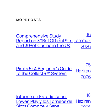
MORE POSTS
16
Comprehensive Study
Temmuz
Report on 30Bet Official Site
and 30Bet Casino in the UK
2026
25
Pirots 5: A Beginner’s Guide
Haziran
to the CollectR™ System
2026
18
Informe de Estudio sobre
Haziran
Lowen Play y los Torneos de
Slots Compite y Gana