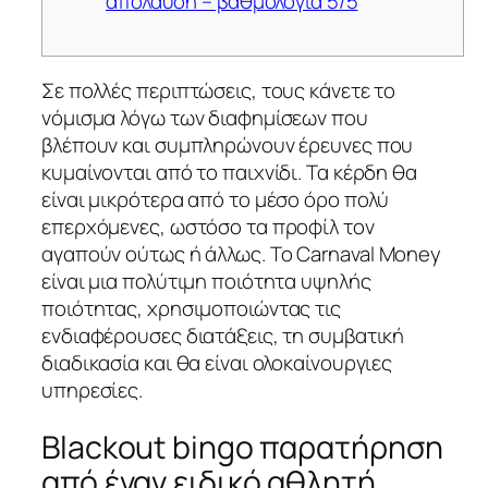
απόλαυση – βαθμολογία 5/5
Σε πολλές περιπτώσεις, τους κάνετε το
νόμισμα λόγω των διαφημίσεων που
βλέπουν και συμπληρώνουν έρευνες που
κυμαίνονται από το παιχνίδι. Τα κέρδη θα
είναι μικρότερα από το μέσο όρο πολύ
επερχόμενες, ωστόσο τα προφίλ τον
αγαπούν ούτως ή άλλως.
Το Carnaval Money
είναι μια πολύτιμη ποιότητα υψηλής
ποιότητας, χρησιμοποιώντας τις
ενδιαφέρουσες διατάξεις, τη συμβατική
διαδικασία και θα είναι ολοκαίνουργιες
υπηρεσίες.
Blackout bingo παρατήρηση
από έναν ειδικό αθλητή