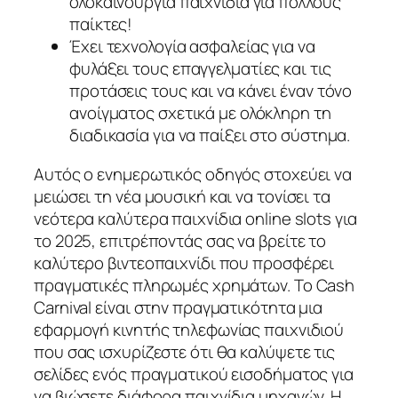
ολοκαίνουργια παιχνίδια για πολλούς
παίκτες!
Έχει τεχνολογία ασφαλείας για να
φυλάξει τους επαγγελματίες και τις
προτάσεις τους και να κάνει έναν τόνο
ανοίγματος σχετικά με ολόκληρη τη
διαδικασία για να παίξει στο σύστημα.
Αυτός ο ενημερωτικός οδηγός στοχεύει να
μειώσει τη νέα μουσική και να τονίσει τα
νεότερα καλύτερα παιχνίδια online slots για
το 2025, επιτρέποντάς σας να βρείτε το
καλύτερο βιντεοπαιχνίδι που προσφέρει
πραγματικές πληρωμές χρημάτων. Το Cash
Carnival είναι στην πραγματικότητα μια
εφαρμογή κινητής τηλεφωνίας παιχνιδιού
που σας ισχυρίζεστε ότι θα καλύψετε τις
σελίδες ενός πραγματικού εισοδήματος για
να βιώσετε διάφορα παιχνίδια μηχανών. Η