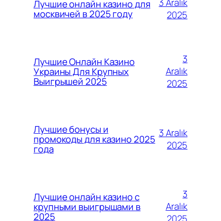
3 Aralık
Лучшие онлайн казино для
москвичей в 2025 году
2025
3
Лучшие Онлайн Казино
Aralık
Украины Для Крупных
Выигрышей 2025
2025
Лучшие бонусы и
3 Aralık
промокоды для казино 2025
2025
года
3
Лучшие онлайн казино с
Aralık
крупными выигрышами в
2025
2025