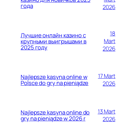
года
2026
18
Лучшие онлайн казино с
Mart
крупными выигрышами в
2025 году
2026
17 Mart
Najlepsze kasyna online w
Polsce do gry na pieniądze
2026
13 Mart
Najlepsze kasyna online do
gry na pieniądze w 2026 r
2026