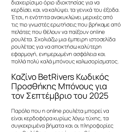
διαχειρίσιμο όριο ιδιοκτησίας για να
κερδίσει και να καλύψει τα γενικά του έξοδα.
Έτσι, η ενότητα ανακυκλώνει μερικές από
τις πιο γνωστές ερωτήσεις που βρήκαμε από
πελάτες που θέλουν να παίξουν online
ρουλέτα. Σχολιάζω μια έμπειρη ιστοσελίδα
ρουλέτας για να αποκτήσω καλύτερη
εφαρμογή, ενημερωμένη ασφάλεια και
πολλά πολύ καλά μπόνους καλωσορίσματος.
Καζίνο BetRivers Κωδικός
Προσθήκης Μπόνους για
τον Σεπτέμβριο του 2025
Παρόλο που η online ρουλέτα μπορεί να
είναι κερδοφόρα κυρίως λόγω τύχης, τα
συγκεκριμένα βήματα και οι πληροφορίες