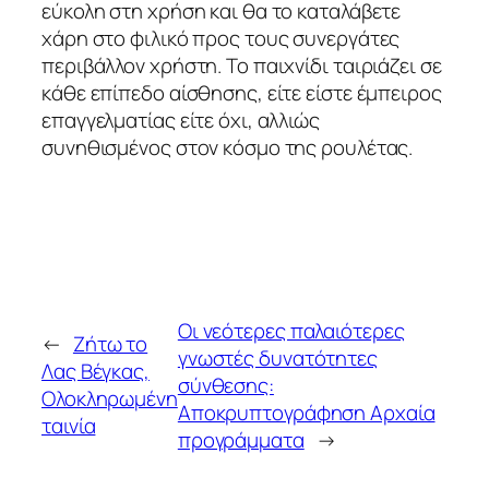
εύκολη στη χρήση και θα το καταλάβετε
χάρη στο φιλικό προς τους συνεργάτες
περιβάλλον χρήστη. Το παιχνίδι ταιριάζει σε
κάθε επίπεδο αίσθησης, είτε είστε έμπειρος
επαγγελματίας είτε όχι, αλλιώς
συνηθισμένος στον κόσμο της ρουλέτας.
Οι νεότερες παλαιότερες
←
Ζήτω το
γνωστές δυνατότητες
Λας Βέγκας,
σύνθεσης:
Ολοκληρωμένη
Αποκρυπτογράφηση Αρχαία
ταινία
προγράμματα
→