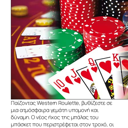
Παίζοντας Western Roulette, βυθίζεστε σε
μια ατμόσφαιρα γεμάτη υπομονή και
δύναμη. Ο νέος ήχος της μπάλας του
μπάσκετ που περιστρέφεται στον τροχό, οι