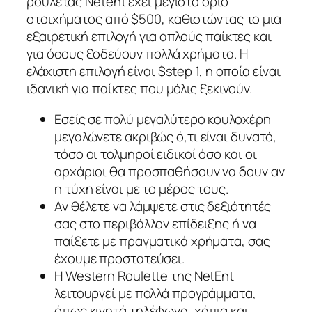
ρουλέτας Netent έχει μέγιστο όριο
στοιχήματος από $500, καθιστώντας το μια
εξαιρετική επιλογή για απλούς παίκτες και
για όσους ξοδεύουν πολλά χρήματα. Η
ελάχιστη επιλογή είναι $step 1, η οποία είναι
ιδανική για παίκτες που μόλις ξεκινούν.
Εσείς σε πολύ μεγαλύτερο κουλοχέρη
μεγαλώνετε ακριβώς ό,τι είναι δυνατό,
τόσο οι τολμηροί ειδικοί όσο και οι
αρχάριοι θα προσπαθήσουν να δουν αν
η τύχη είναι με το μέρος τους.
Αν θέλετε να λάμψετε στις δεξιότητές
σας στο περιβάλλον επίδειξης ή να
παίξετε με πραγματικά χρήματα, σας
έχουμε προστατεύσει.
Η Western Roulette της NetEnt
λειτουργεί με πολλά προγράμματα,
όπως κινητά τηλέφωνα, χάπια και