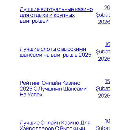
20
Лучшие виртуальные казино
Şubat
для отдыха и крупных
выигрышей
2026
16
Лучшие слоты с высокими
Şubat
шансами на выигрыш в 2025
2026
15
Рейтинг Онлайн Казино
Şubat
2025 С Лучшими Шансами
На Успех
2026
10
Лучшие Онлайн Казино Для
Şubat
Хайроллеров С Высокими