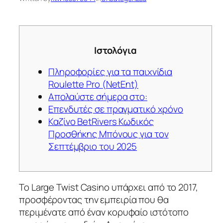
Ιστολόγια
Πληροφορίες για τα παιχνίδια
Roulette Pro (NetEnt)
Απολαύστε σήμερα στο:
Επενδυτές σε πραγματικό χρόνο
Καζίνο BetRivers Κωδικός
Προσθήκης Μπόνους για τον
Σεπτέμβριο του 2025
Το Large Twist Casino υπάρχει από το 2017,
προσφέροντας την εμπειρία που θα
περιμένατε από έναν κορυφαίο ιστότοπο