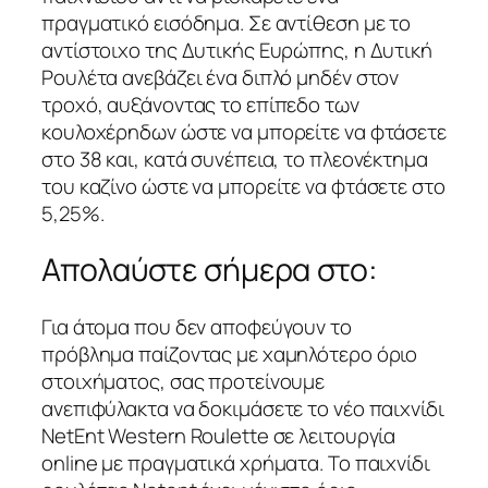
πραγματικό εισόδημα. Σε αντίθεση με το
αντίστοιχο της Δυτικής Ευρώπης, η Δυτική
Ρουλέτα ανεβάζει ένα διπλό μηδέν στον
τροχό, αυξάνοντας το επίπεδο των
κουλοχέρηδων ώστε να μπορείτε να φτάσετε
στο 38 και, κατά συνέπεια, το πλεονέκτημα
του καζίνο ώστε να μπορείτε να φτάσετε στο
5,25%.
Απολαύστε σήμερα στο:
Για άτομα που δεν αποφεύγουν το
πρόβλημα παίζοντας με χαμηλότερο όριο
στοιχήματος, σας προτείνουμε
ανεπιφύλακτα να δοκιμάσετε το νέο παιχνίδι
NetEnt Western Roulette σε λειτουργία
online με πραγματικά χρήματα. Το παιχνίδι