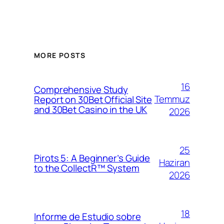
MORE POSTS
16
Comprehensive Study
Temmuz
Report on 30Bet Official Site
and 30Bet Casino in the UK
2026
25
Pirots 5: A Beginner’s Guide
Haziran
to the CollectR™ System
2026
18
Informe de Estudio sobre