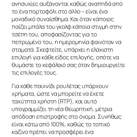
ανησυχίες αυξάνονται καθώς αναπηδά από
το ένα πορτοφόλι στο άλλο – είναι ένα
μοναδικό συναίσθημα. Και όταν κάποιος
παίζει μπάλα του γκολφ κάποια στιγμή στην
τσέπη του, αποφασίζοντας για το
πεπρωμένο του, η ημερομηνία φαινόταν να
σταματά. Σκεφτείτε, υπάρχει η ελάχιστη
επιλογή για κάθε είδος επιλογής, οπότε να
θυμάστε το κεφάλαιό σας όταν δημιουργείτε
τις επιλογές τους.
Για κάθε παιχνίδι ρουλέτας υπάρχουν
χρήματα, ώστε να μπορείτε να έχετε
ταχύτητα χρήστη (RTP), και αυτό
υπογραμμίζει τη νέα θεωρητική, μέτρια
απόδοση επιστροφής στο όνομα. Συνήθως
είναι κάτω από 100%, καθώς το τοπικό
καζίνο πρέπει να προσφέρει ένα