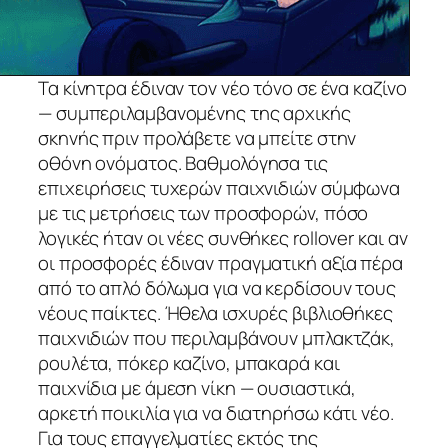
Τα κίνητρα έδιναν τον νέο τόνο σε ένα καζίνο
— συμπεριλαμβανομένης της αρχικής
σκηνής πριν προλάβετε να μπείτε στην
οθόνη ονόματος. Βαθμολόγησα τις
επιχειρήσεις τυχερών παιχνιδιών σύμφωνα
με τις μετρήσεις των προσφορών, πόσο
λογικές ήταν οι νέες συνθήκες rollover και αν
οι προσφορές έδιναν πραγματική αξία πέρα ​​
από το απλό δόλωμα για να κερδίσουν τους
νέους παίκτες. Ήθελα ισχυρές βιβλιοθήκες
παιχνιδιών που περιλαμβάνουν μπλακτζάκ,
ρουλέτα, πόκερ καζίνο, μπακαρά και
παιχνίδια με άμεση νίκη — ουσιαστικά,
αρκετή ποικιλία για να διατηρήσω κάτι νέο.
Για τους επαγγελματίες εκτός της