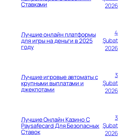
Ставками
2026
4
Лучшие онлайн платформы
Şubat
для игры на деньги в 2025
году
2026
3
Лучшие игровые автоматы с
Şubat
крупными выплатами и
джекпотами
2026
3
Лучшие Онлайн Казино С
Şubat
Paysafecard Для Безопасных
Ставок
2026