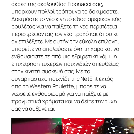
άκρες της ακολουθίας Fibonacci σας,
υπάρχουν πολλοί τρόποι να το δοκιμάσετε.
Δοκιμάστε το νέο κινητό είδος αμερικανικής
ρουλέτας για να παίξετε τη νέα περιπέτεια
περιστρέφοντας τον νέο τροχό και όπου κι
αν επιλέξετε. Με αυτήν την εύκολη επιλογή,
μπορείτε να απολαύσετε όλη τη χαρά και να
ενθουσιαστείτε από μια εξαιρετική νόμιμη
επιχείρηση τυχερών παιχνιδιών απευθείας
στην κινητή συσκευή σας. Με το
συναρπαστικό παιχνίδι της NetEnt εκτός
από τη Western Roulette, μπορείτε να
νιώσετε ενθουσιασμό για να παίξετε με
πραγματικά χρήματα και να δείτε την τύχη
σας να αυξάνεται.