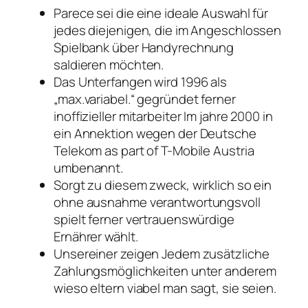
Parece sei die eine ideale Auswahl für
jedes diejenigen, die im Angeschlossen
Spielbank über Handyrechnung
saldieren möchten.
Das Unterfangen wird 1996 als
„max.variabel.“ gegründet ferner
inoffizieller mitarbeiter Im jahre 2000 in
ein Annektion wegen der Deutsche
Telekom as part of T-Mobile Austria
umbenannt.
Sorgt zu diesem zweck, wirklich so ein
ohne ausnahme verantwortungsvoll
spielt ferner vertrauenswürdige
Ernährer wählt.
Unsereiner zeigen Jedem zusätzliche
Zahlungsmöglichkeiten unter anderem
wieso eltern viabel man sagt, sie seien.