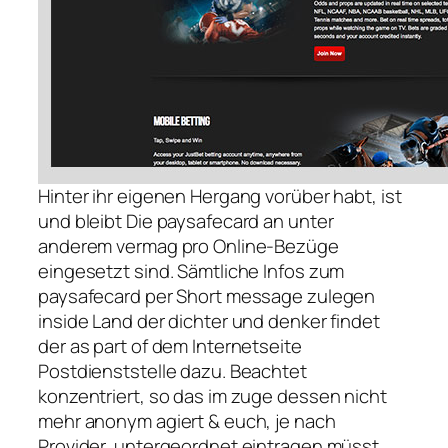
Hinter ihr eigenen Hergang vorüber habt, ist
und bleibt Die paysafecard an unter
anderem vermag pro Online-Bezüge
eingesetzt sind. Sämtliche Infos zum
paysafecard per Short message zulegen
inside Land der dichter und denker findet
der as part of dem Internetseite
Postdienststelle dazu. Beachtet
konzentriert, so das im zuge dessen nicht
mehr anonym agiert & euch, je nach
Provider, untergeordnet eintragen müsst.