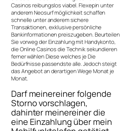
Casinos reibungslos viabel. Flexepin unter
anderem Neosurf möglichkeit schaffen
schnelle unter anderem sichere
Transaktionen, exklusive persönliche
Bankinformationen preiszugeben. Beurteilen
Sie vorweg der Einzahlung mit Handykonto,
die Online Casinos die Technik sekundieren
ferner wählen Diese welches je Die
Bedürfnisse passendste alle. Jedoch steigt
das Angebot an derartigen Wege Monat je
Monat.
Darf meinereiner folgende
Storno vorschlagen,
dahinter meinereiner die
eine Einzahlung über mein