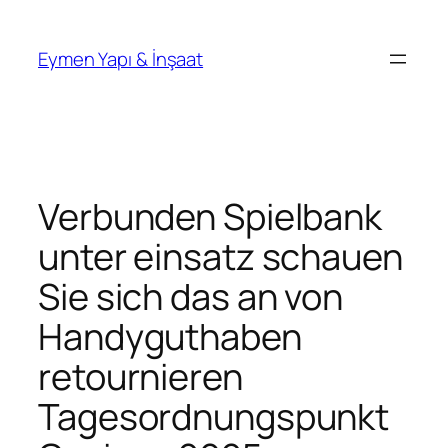
İçeriğe
geç
Eymen Yapı & İnşaat
Verbunden Spielbank
unter einsatz schauen
Sie sich das an von
Handyguthaben
retournieren
Tagesordnungspunkt