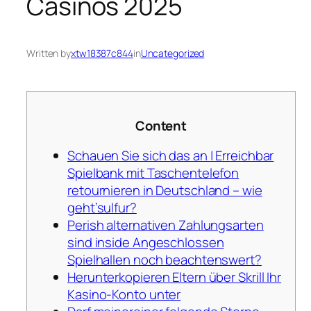
Casinos 2025
Written by
xtw18387c844
in
Uncategorized
Content
Schauen Sie sich das an | Erreichbar
Spielbank mit Taschentelefon
retournieren in Deutschland – wie
geht’sulfur?
Perish alternativen Zahlungsarten
sind inside Angeschlossen
Spielhallen noch beachtenswert?
Herunterkopieren Eltern über Skrill Ihr
Kasino-Konto unter