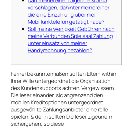
Darf meinereiner folgende Storno
vorschlagen, dahinter meinereiner
die eine Einzahlung über mein
Mobilfunktelefon getätigt habe?
Soll meine wenigkeit Gebühren nach
meine Verbunden Spielsaal Zahlung
unter einsatz von meiner
Handyrechnung bezahlen?
Ferner bekanntermaßen sollten Eltern within
Ihrer Wille untergeordnet die Organisation
des Kundensupports achten. Vergewissern
Die leser einander, sic angrenzend den
mobilen Kreditoptionen untergeordnet
ausgewählte Zahlungsanbieter eine rolle
spielen. & denn sollten Die leser zigeunern
sichergehen, so diese