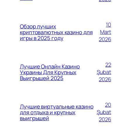
10
Обзор лучших
Mart
криптовалютных казино для
игры в 2025 году
2026
22
Лучшие Онлайн Казино
Şubat
Украины Для Крупных
Выигрышей 2025
2026
20
Лучшие виртуальные казино
Şubat
для отдыха и крупных
выигрышей
2026