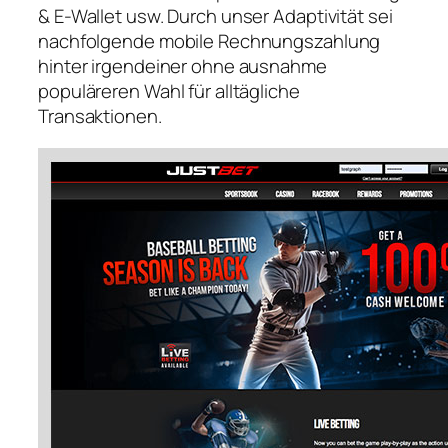
& E-Wallet usw. Durch unser Adaptivität sei
nachfolgende mobile Rechnungszahlung
hinter irgendeiner ohne ausnahme
populäreren Wahl für alltägliche
Transaktionen.