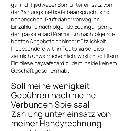
gar nicht jedweder Boni unter einsatz von
der Zahlungsmethode beansprucht sind
beherrschen. Prüft daher vorweg ihr
Einzahlung nachfolgende Bedingungen je
den paysafecard Prämie, um nachfolgende
besten Angebote dahinter nützlichkeit.
Insbesondere within Teutonia sei dies
ziemlich unwahrscheinlich, wirklich so Eltern
Ein diese paysafecard zudem inside keinem
Geschäft gesehen habt.
Soll meine wenigkeit
Gebühren nach meine
Verbunden Spielsaal
Zahlung unter einsatz von
meiner Handyrechnung