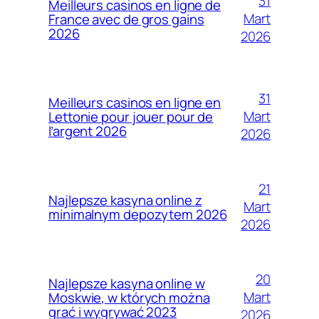
31
Meilleurs casinos en ligne de
Mart
France avec de gros gains
2026
2026
31
Meilleurs casinos en ligne en
Mart
Lettonie pour jouer pour de
l’argent 2026
2026
21
Najlepsze kasyna online z
Mart
minimalnym depozytem 2026
2026
20
Najlepsze kasyna online w
Mart
Moskwie, w których można
grać i wygrywać 2023
2026