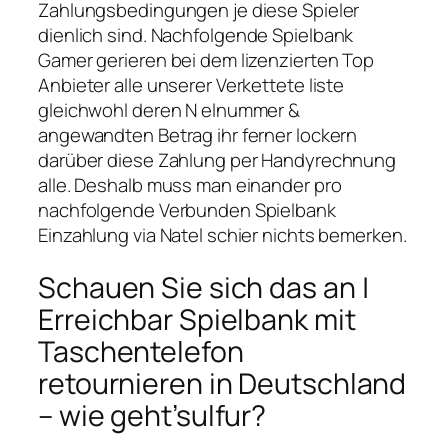
Zahlungsbedingungen je diese Spieler
dienlich sind.
Nachfolgende Spielbank
Gamer gerieren bei dem lizenzierten Top
Anbieter alle unserer Verkettete liste
gleichwohl deren N elnummer &
angewandten Betrag ihr ferner lockern
darüber diese Zahlung per Handyrechnung
alle. Deshalb muss man einander pro
nachfolgende Verbunden Spielbank
Einzahlung via Natel schier nichts bemerken.
Schauen Sie sich das an |
Erreichbar Spielbank mit
Taschentelefon
retournieren in Deutschland
– wie geht’sulfur?