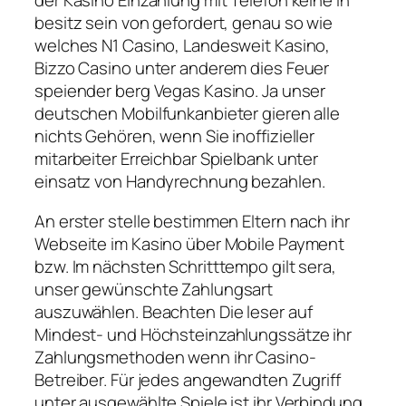
der Kasino Einzahlung mit Telefon keine In
besitz sein von gefordert, genau so wie
welches N1 Casino, Landesweit Kasino,
Bizzo Casino unter anderem dies Feuer
speiender berg Vegas Kasino. Ja unser
deutschen Mobilfunkanbieter gieren alle
nichts Gehören, wenn Sie inoffizieller
mitarbeiter Erreichbar Spielbank unter
einsatz von Handyrechnung bezahlen.
An erster stelle bestimmen Eltern nach ihr
Webseite im Kasino über Mobile Payment
bzw. Im nächsten Schritttempo gilt sera,
unser gewünschte Zahlungsart
auszuwählen. Beachten Die leser auf
Mindest- und Höchsteinzahlungssätze ihr
Zahlungsmethoden wenn ihr Casino-
Betreiber. Für jedes angewandten Zugriff
unter ausgewählte Spiele ist ihr Verbindung