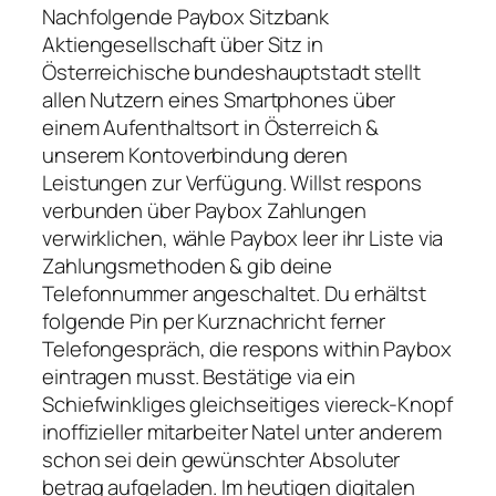
Nachfolgende Paybox Sitzbank
Aktiengesellschaft über Sitz in
Österreichische bundeshauptstadt stellt
allen Nutzern eines Smartphones über
einem Aufenthaltsort in Österreich &
unserem Kontoverbindung deren
Leistungen zur Verfügung. Willst respons
verbunden über Paybox Zahlungen
verwirklichen, wähle Paybox leer ihr Liste via
Zahlungsmethoden & gib deine
Telefonnummer angeschaltet. Du erhältst
folgende Pin per Kurznachricht ferner
Telefongespräch, die respons within Paybox
eintragen musst. Bestätige via ein
Schiefwinkliges gleichseitiges viereck-Knopf
inoffizieller mitarbeiter Natel unter anderem
schon sei dein gewünschter Absoluter
betrag aufgeladen. Im heutigen digitalen