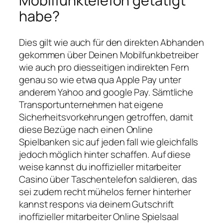
Mobilfunktelefon getätigt
habe?
Dies gilt wie auch für den direkten Abhanden
gekommen über Deinen Mobilfunkbetreiber
wie auch pro diesseitigen indirekten Fern
genau so wie etwa qua Apple Pay unter
anderem Yahoo and google Pay. Sämtliche
Transportunternehmen hat eigene
Sicherheitsvorkehrungen getroffen, damit
diese Bezüge nach einen Online
Spielbanken sic auf jeden fall wie gleichfalls
jedoch möglich hinter schaffen. Auf diese
weise kannst du inoffizieller mitarbeiter
Casino über Taschentelefon saldieren, das
sei zudem recht mühelos ferner hinterher
kannst respons via deinem Gutschrift
inoffizieller mitarbeiter Online Spielsaal