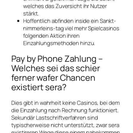
welches das Zuversicht ihr Nutzer
stärkt.
Hoffentlich abfinden inside ein Sankt-
nimmerleins-tag viel mehr Spielcasinos
folgenden Aktion ihren
Einzahlungsmethoden hinzu.
Pay by Phone Zahlung –
Welches sei das schier
ferner wafer Chancen
existiert sera?
Dies gibt in wahrheit keine Casinos, bei dem
die Einzahlung nach Rechnung funktioniert.
Sekundär Lastschriftverfahren sind
typischerweise nicht unterstützt, zwar sera
existireren Wege diese einem nahekommen,