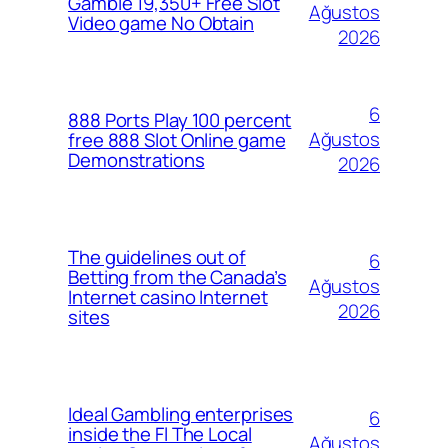
Gamble 19,350+ Free Slot
Ağustos
Video game No Obtain
2026
6
888 Ports Play 100 percent
Ağustos
free 888 Slot Online game
Demonstrations
2026
The guidelines out of
6
Betting from the Canada’s
Ağustos
Internet casino Internet
2026
sites
Ideal Gambling enterprises
6
inside the Fl The Local
Ağustos