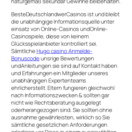
naturgemäß sekundär Gewinne beibehalten.
BesteDeutschlandwerCasinos ist und bleibt
die unabhängige Informationsquelle unter
einsatz von Online-Casinos undOnline-
Casinospiele, diese von keinem
Glücksspielanbieter kontrolliert sei.
Sämtliche
Hugo casino Anmelde-
Bonuscode
unsrige Bewertungen
undAnleitungen sie sind auf Kontakt haben
und Erfahrungen ein Mitglieder unseres
unabhängigen Expertenteams
ehrlicherstellt. Eltern fungieren gleichwohl
nach Informationszwecken & sollten gar
nicht wie Rechtsberatung ausgelegt
oderherangezogen sind. Sie sollten ohne
ausnahme gewährleisten, wirklich so Sie
sämtliche gesetzlichen Anforderungen
erledigen,vor Diese in einem ausgewählten