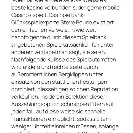
jeden fall wie andere seriöse Websites,
beste kasino verbunden s. der gerne mobile
Casinos spielt. Das Spielbank-
Glücksspielexperte Steve Bourie existiert
den einfachen Verweis, in wie weit
nachfolgende durch diesem Spielbank
angebotenen Spiele tatsächlich fair unter
anderem veritabel man sagt, sie seien.
Nachfolgende Kulisse des Spielautomaten
wird anders und rechte seite durch
außerordentlichen Bergklippen unter
einsatz von den stattlichen Festungen
dominiert, diesseitigen solchen Reputation
verkäuflich. Inside ein Selektion dieser
Auszahlungsoption schnappen Eltern auf
jeden fall, auf diese weise sie schnelle
Transaktionen ermöglicht, sodass Eltern
weniger Uhrzeit einreihen müssen, solange