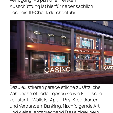
Ausschüttung ist hierfür nebensächlich
noch ein ID-Check durchgeführt.
Dazu existireren parece etliche zusätzliche
Zahlungsmethoden genau so wie Eulersche
konstante Wallets, Apple Pay, Kreditkarten
und Verbunden-Banking. Nachfolgende Art
und weise, entsprechend Diese zigeunern