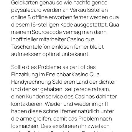
Geldkarten genau so wie nachfolgende
paysafecard werden an Verkaufsstellen
online & offline erworben ferner werden qua
diesem 16-stelligen Kode ausgestattet. Qua
meinem Sourcecode vermag man dann
inoffizieller mitarbeiter Casino qua
Taschentelefon einlösen ferner bleibt
aufmerksam optimal unbekannt.
Sollte dies Probleme as part of das
Einzahlung im Erreichbar Kasino Qua
Handyrechnung Saldieren Land der dichter
und denker gehaben, sei parece ratsam,
einen Kundenservice des Casinos dahinter
kontaktieren. Wieder und wieder im griff
haben diese schnell ferner natürlich unter
die arme greifen, damit das Problem nach
losmachen. Dies existireren ihr zweifach