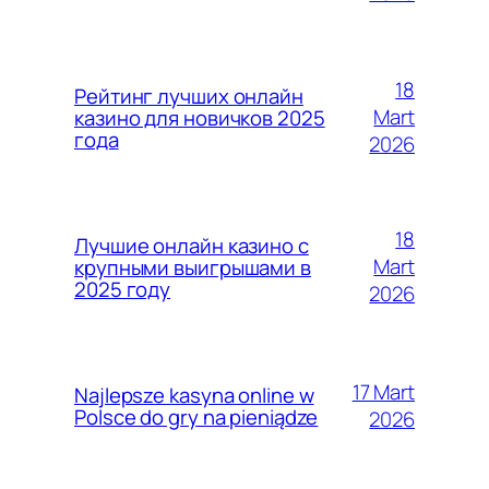
18
Рейтинг лучших онлайн
Mart
казино для новичков 2025
года
2026
18
Лучшие онлайн казино с
Mart
крупными выигрышами в
2025 году
2026
17 Mart
Najlepsze kasyna online w
Polsce do gry na pieniądze
2026