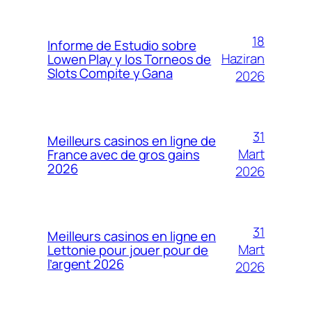
18
Informe de Estudio sobre
Haziran
Lowen Play y los Torneos de
Slots Compite y Gana
2026
31
Meilleurs casinos en ligne de
Mart
France avec de gros gains
2026
2026
31
Meilleurs casinos en ligne en
Mart
Lettonie pour jouer pour de
l’argent 2026
2026