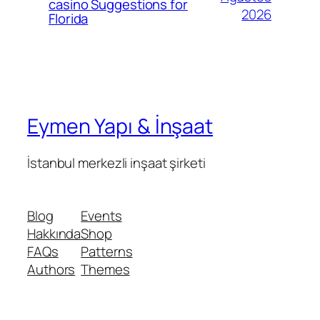
casino Suggestions for
2026
Florida
Eymen Yapı & İnşaat
İstanbul merkezli inşaat şirketi
Blog
Events
Hakkında
Shop
FAQs
Patterns
Authors
Themes