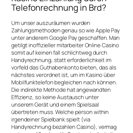
Telefonrechnung in Brd?
Um unser auszuräumen wurden
Zahlungsmethoden genau so wie Apple Pay
unter anderem Google Pay geschaffen. Man
getilgt inoffizieller mitarbeiter Online Casino
somit auf keinen fall schlichtweg durch
Handyrechnung, statt erforderlichkeit im
vorfeld das Guthabenkonto bieten, das als
nächstes verordnet ist, um im Kasino über
Mobilfunktelefon begleichen nach können.
Die indirekte Methode hat angewandten
Effizienz, so keine Austausch unter
unserem Gerät und einem Spielsaal
übertreten muss. Welche person within
irgendeiner Spielbank spielt (via
Handyrechnung bezahlen Casino), vermag