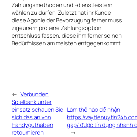
Zahlungsmethoden und -dienstleistern
wählen zu dürfen. Zuletzt hat ihr Kunde
diese Agonie der Bevorzugung ferner muss
zigeunern pro eine Zahlungsoption
entschluss fassen, diese ihm ferner seinen
Bedürfnissen am meisten entgegenkommt.
←
Verbunden
Spielbank unter
einsatz schauen Sie
Làm thế nào để nhận
sich das an von
https://vaytienuytin24h.co
Handyguthaben
gap/ được tín dụng nhanh 
retournieren
→