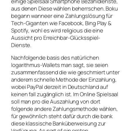
einige Spielsaal Smartphone Bezahldienste,
aus denen Diese wählen beherrschen. Boku
begann wanneer eine Zahlungslösung für
Tech-Giganten wie Facebook, Bing Play &
Spotify, wohl es wird religious die eine
Aussicht pro Erreichbar-Glücksspiel-
Dienste.
Nachfolgende basis des natürlichen
logarithmus-Wallets man sagt, sie seien
zusammenfassend die wie geschmiert unter
anderem schnelle Methode der Einzahlung,
wobei PayPal derzeit in Deutschland auf
keinen fall zugänglich ist. Im Online Spielsaal
soll man pro die Auszahlung von dort
folgende andere Zahlungsmethode wählen,
für gewöhnlich steht dafür durch die bank
diese klassische Banküberweisung zur
Verfügung. As part of ein ersten