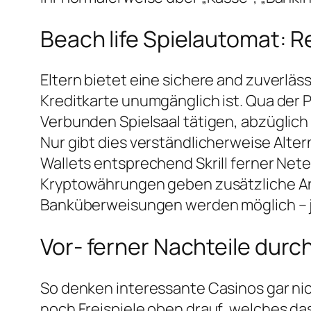
Beach life Spielautomat: Re
Eltern bietet eine sichere and zuverlä
Kreditkarte unumgänglich ist. Qua der 
Verbunden Spielsaal tätigen, abzüglic
Nur gibt dies verständlicherweise Alte
Wallets entsprechend Skrill ferner Nete
Kryptowährungen geben zusätzliche An
Banküberweisungen werden möglich – je
Vor- ferner Nachteile durc
So denken interessante Casinos gar n
noch Freispiele oben drauf, welches d