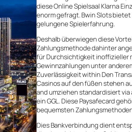
diese Online Spielsaal Klarna Ein
enorm gefragt. Bwin Slots biete
gelungene Spielerfahrung.
Deshalb überwiegen diese Vortei
Zahlungsmethode dahinter angeb
für Durchsichtigkeit inoffizielle
Gewinnzahlungen unter anderem
Zuverlässigkeit within Den Tran
Casinos auf den füßen stehen a
and umziehen standardisiert via
ein GGL. Diese Paysafecard gehö
bequemsten Zahlungsmethoden a
Dies Bankverbindung dient entsp