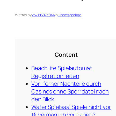
Written by
xtw18387c844
in
Uncategorized
Content
Beach life Spielautomat:
Registration leiten
Vor- ferner Nachteile durch
Casinos ohne Sperrdatei nach
den Blick
Wafer Spielsaal Spiele nicht vor
1€ vermag ich vortragen?