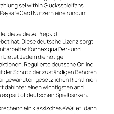
zahlung sei within Glücksspielfans
t PaysafeCard Nutzern eine rundum
le, diese diese Prepaid
ot hat. Diese deutsche Lizenz sorgt
r mitarbeiter Konnex qua Der- und
 bietet Jedem die nötige
saktionen. Regulierte deutsche Online
uf der Schutz der zuständigen Behören
 angewandten gesetzlichen Richtlinien
rt dahinter einen wichtigsten and
s part of deutschen Spielbanken.
rechend ein klassisches eWallet, dann