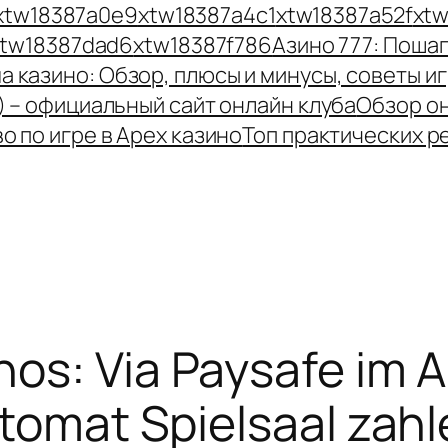
xtw18387a0e9
xtw18387a4c1
xtw18387a52f
xtw
xtw18387dad6
xtw18387f786
Азино 777: Поша
а казино: Обзор, плюсы и минусы, советы и
) – официальный сайт онлайн клуба
Обзор он
 по игре в Apex казино
Топ практических р
nos: Via Paysafe im
utomat Spielsaal zah