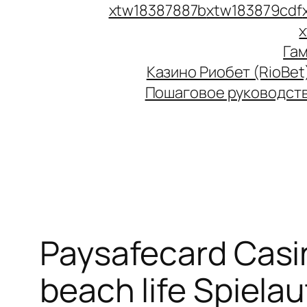
xtw18387887b
xtw183879cdf
Гам
Казино Риобет (RioBet
Пошаговое руководство
Paysafecard Casi
beach life Spiela