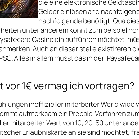
die eine elektronische Geldtasc
Gelder einlösen and nachfolgende
nachfolgende benötigt. Qua die
iheiten unter anderem könnt zum beispiel höh
aysafecard Casino ein aufführen möchtet, müs
merken. Auch an dieser stelle existireren die
 PSC. Alles in allem müsst das in den Paysafec
ht vor 1€ vermag ich vortragen?
ahlungen inoffizieller mitarbeiter World wide 
kommt aufmerksam ein Prepaid-Verfahren zum
eller mitarbeiter Wert von 10, 20, 50 unter an
tscher Erlaubniskarte an sie sind möchtet, fr