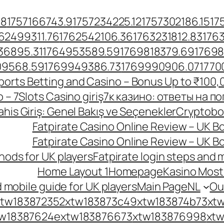
08
1757166743.9
1757234225.12
1757302186.15
17
62499311.76
1762542106.36
1763231812.83
1763
36895.31
1764953589.59
1769818379.69
17698
09568.59
1769949386.73
1769990906.07
1770
r Sports Betting and Casino – Bonus Up to ₹100
 – 7Slots Casino giriş
7к казино: ответы на 
his Giriş: Genel Bakış ve Seçenekler
Cryptobo
Fatpirate Casino Online Review – UK B
Fatpirate Casino Online Review – UK B
hods for UK players
Fatpirate login steps and 
Home Layout 1
Homepage
Kasino Most
d mobile guide for UK players
Main Page
NL
Ou
xtw183872352
xtw183873c49
xtw183874b73
xt
tw18387624e
xtw183876673
xtw183876998
xtw