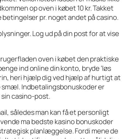
ldkommen op oven i købet 10 kr. Takket
e betingelser pr. noget andet på casino.
lysninger. Log ud på din post for at vise
 brugerfladen oven i købet den praktiske
enge ind online din konto, bryde ‘løs
rin, heri hjælp dig ved hjælp af hurtigt at
ge smæl. Indbetalingsbonuskoder er
 sin casino-post.
mail, således man kan få et personligt
anvende ma bedste kasino bonuskoder
 strategisk planlæggelse. Fordi mene de