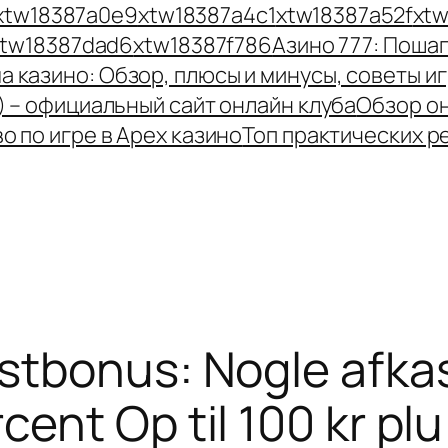
xtw18387a0e9
xtw18387a4c1
xtw18387a52f
xtw
xtw18387dad6
xtw18387f786
Азино 777: Поша
а казино: Обзор, плюсы и минусы, советы и
) – официальный сайт онлайн клуба
Обзор он
 по игре в Apex казино
Топ практических р
tbonus: Nogle afkas
ent Op til 100 kr plu