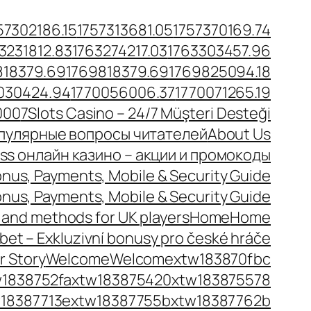
57302186.15
1757313681.05
1757370169.74
3231812.83
1763274217.03
1763303457.96
818379.69
1769818379.69
1769825094.18
030424.94
1770056006.37
1770071265.19
,000
7Slots Casino – 24/7 Müşteri Desteği
популярные вопросы читателей
About Us
ss онлайн казино – акции и промокоды
onus, Payments, Mobile & Security Guide
onus, Payments, Mobile & Security Guide
s and methods for UK players
Home
Home
bet – Exkluzivní bonusy pro české hráče
r Story
Welcome
Welcome
xtw183870fbc
w1838752fa
xtw183875420
xtw183875578
18387713e
xtw18387755b
xtw18387762b