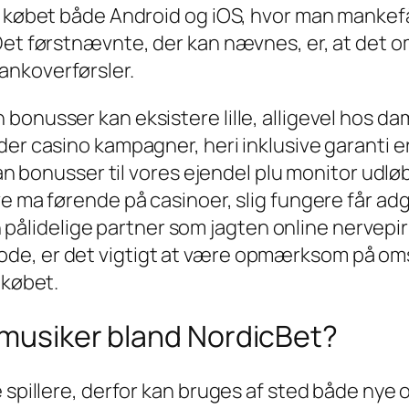
i købet både Android og iOS, hvor man mankefår
et førstnævnte, der kan nævnes, er, at det om 
ankoverførsler.
 bonusser kan eksistere lille, alligevel hos 
er casino kampagner, heri inklusive garanti er 
eban bonusser til vores ejendel plu monitor udl
e ma førende på casinoer, slig fungere får adg
din pålidelige partner som jagten online nervep
de, er det vigtigt at være opmærksom på omsæ
 købet.
 musiker bland NordicBet?
e spillere, derfor kan bruges af sted både ny