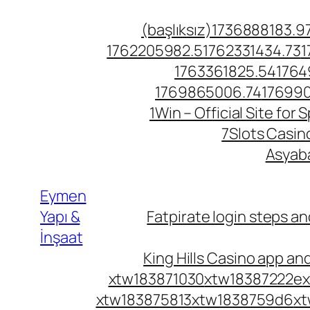
İçeriğe
(başlıksız)
1736888183.9
geç
1762205982.5
1762331434.73
1
1763361825.54
1764
1769865006.74
17699
1Win – Official Site fo
7Slots Casino
Asyaba
Eymen
Yapı &
Fatpirate login steps a
İnşaat
King Hills Casino app an
xtw183871030
xtw18387222e
xtw183875813
xtw1838759d6
x