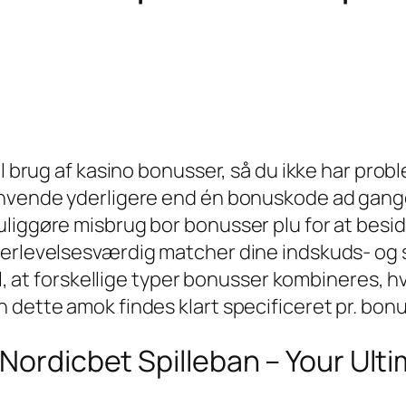
il brug af kasino bonusser, så du ikke har pro
anvende yderligere end én bonuskode ad gange
liggøre misbrug bor bonusser plu for at besid
terlevelsesværdig matcher dine indskuds- og s
evel, at forskellige typer bonusser kombineres
 dette amok findes klart specificeret pr. bonu
 Nordicbet Spilleban – Your Ult
e