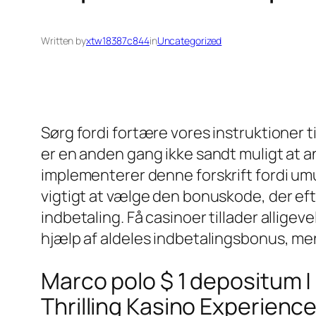
Written by
xtw18387c844
in
Uncategorized
Sørg fordi fortære vores instruktioner t
er en anden gang ikke sandt muligt at 
implementerer denne forskrift fordi umu
vigtigt at vælge den bonuskode, der ef
indbetaling. Få casinoer tillader allig
hjælp af aldeles indbetalingsbonus, men
Marco polo $ 1 depositum |
Thrilling Kasino Experienc