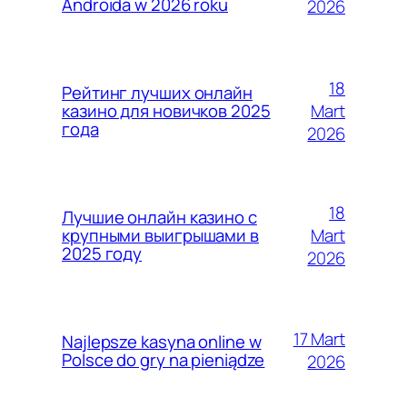
Androida w 2026 roku
2026
18
Рейтинг лучших онлайн
Mart
казино для новичков 2025
года
2026
18
Лучшие онлайн казино с
Mart
крупными выигрышами в
2025 году
2026
17 Mart
Najlepsze kasyna online w
Polsce do gry na pieniądze
2026