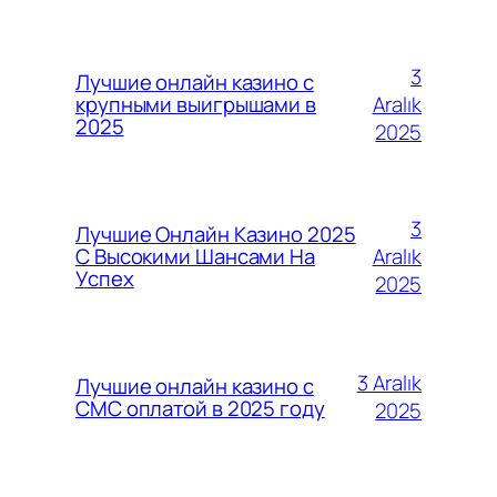
3
Лучшие онлайн казино с
Aralık
крупными выигрышами в
2025
2025
3
Лучшие Онлайн Казино 2025
Aralık
С Высокими Шансами На
Успех
2025
3 Aralık
Лучшие онлайн казино с
СМС оплатой в 2025 году
2025