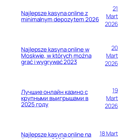
21
Najlepsze kasyna online z
Mart
minimalnym depozytem 2026
2026
20
Najlepsze kasyna online w
Mart
Moskwie, w których można
grać i wygrywać 2023
2026
19
Лучшие онлайн казино с
Mart
крупными выигрышами в
2025 году
2026
18 Mart
Najlepsze kasyna online na