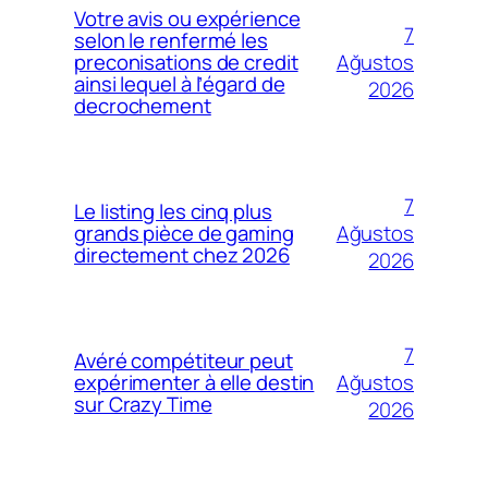
Votre avis ou expérience
7
selon le renfermé les
Ağustos
preconisations de credit
ainsi lequel à l’égard de
2026
decrochement
7
Le listing les cinq plus
Ağustos
grands pièce de gaming
directement chez 2026
2026
7
Avéré compétiteur peut
Ağustos
expérimenter à elle destin
sur Crazy Time
2026