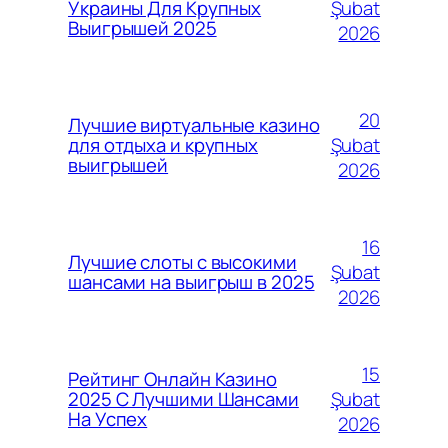
Şubat
Украины Для Крупных
Выигрышей 2025
2026
20
Лучшие виртуальные казино
Şubat
для отдыха и крупных
выигрышей
2026
16
Лучшие слоты с высокими
Şubat
шансами на выигрыш в 2025
2026
15
Рейтинг Онлайн Казино
Şubat
2025 С Лучшими Шансами
На Успех
2026