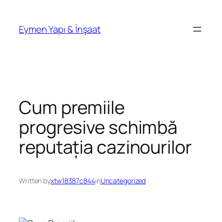
İçeriğe
geç
Eymen Yapı & İnşaat
Cum premiile
progresive schimbă
reputația cazinourilor
Written by
xtw18387c844
in
Uncategorized