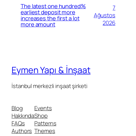
The latest one hundred%
7
earliest deposit more
Ağustos
increases the first a lot
2026
more amount
Eymen Yapı & İnşaat
İstanbul merkezli inşaat şirketi
Blog
Events
Hakkında
Shop
FAQs
Patterns
Authors
Themes