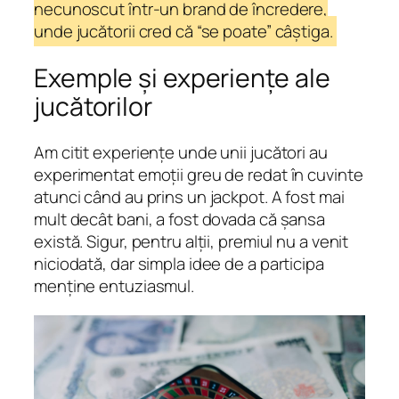
necunoscut într-un brand de încredere,
unde jucătorii cred că “se poate” câștiga.
Exemple și experiențe ale
jucătorilor
Am citit experiențe unde unii jucători au
experimentat emoții greu de redat în cuvinte
atunci când au prins un jackpot. A fost mai
mult decât bani, a fost dovada că șansa
există. Sigur, pentru alții, premiul nu a venit
niciodată, dar simpla idee de a participa
menține entuziasmul.