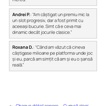
Andrei P.
: “Am câștigat un premiu mic la
un slot progresiv, dar a fost primit cu
aceeași bucurie. Simt că e ceva mai
dinamic decât jocurile clasice.”
Roxana D.
: “Când am văzut că cineva
câștigase milioane pe platforma unde joc
și eu, parcă am simțit că am și eu o șansă
reală.”
←
Chaque détail sonore
Cum să alegi