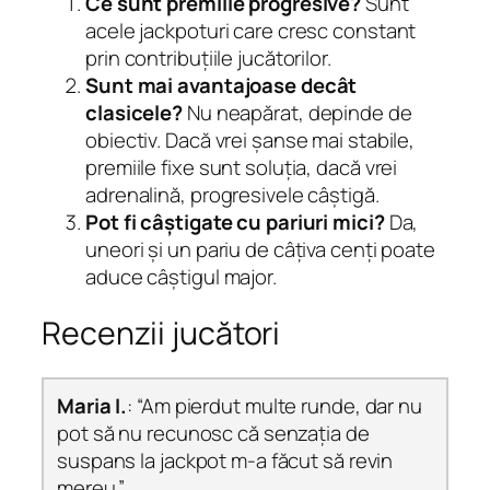
Ce sunt premiile progresive?
Sunt
acele jackpoturi care cresc constant
prin contribuțiile jucătorilor.
Sunt mai avantajoase decât
clasicele?
Nu neapărat, depinde de
obiectiv. Dacă vrei șanse mai stabile,
premiile fixe sunt soluția, dacă vrei
adrenalină, progresivele câștigă.
Pot fi câștigate cu pariuri mici?
Da,
uneori și un pariu de câțiva cenți poate
aduce câștigul major.
Recenzii jucători
Maria I.
: “Am pierdut multe runde, dar nu
pot să nu recunosc că senzația de
suspans la jackpot m-a făcut să revin
mereu.”