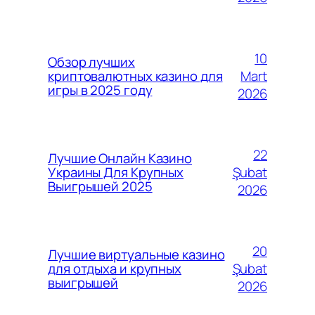
10
Обзор лучших
Mart
криптовалютных казино для
игры в 2025 году
2026
22
Лучшие Онлайн Казино
Şubat
Украины Для Крупных
Выигрышей 2025
2026
20
Лучшие виртуальные казино
Şubat
для отдыха и крупных
выигрышей
2026