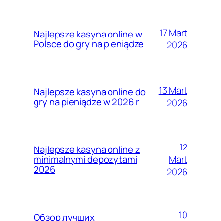
17 Mart
Najlepsze kasyna online w
Polsce do gry na pieniądze
2026
13 Mart
Najlepsze kasyna online do
gry na pieniądze w 2026 r
2026
12
Najlepsze kasyna online z
Mart
minimalnymi depozytami
2026
2026
10
Обзор лучших