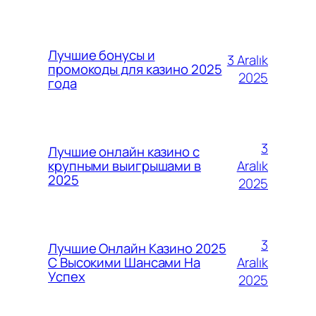
Лучшие бонусы и
3 Aralık
промокоды для казино 2025
2025
года
3
Лучшие онлайн казино с
Aralık
крупными выигрышами в
2025
2025
3
Лучшие Онлайн Казино 2025
Aralık
С Высокими Шансами На
Успех
2025