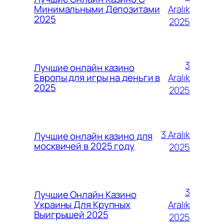
Aralık
Минимальными Депозитами
2025
2025
3
Лучшие онлайн казино
Aralık
Европы для игры на деньги в
2025
2025
3 Aralık
Лучшие онлайн казино для
москвичей в 2025 году
2025
3
Лучшие Онлайн Казино
Aralık
Украины Для Крупных
Выигрышей 2025
2025