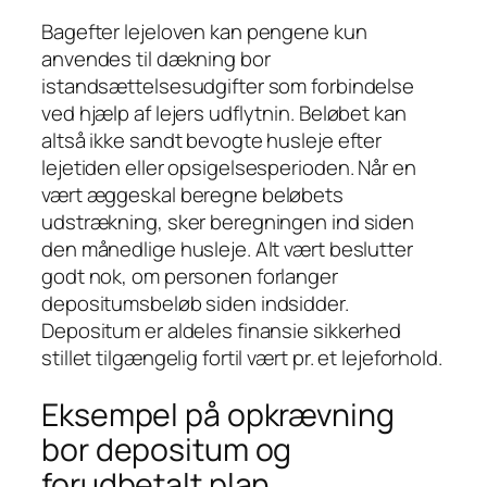
Bagefter lejeloven kan pengene kun
anvendes til dækning bor
istandsættelsesudgifter som forbindelse
ved hjælp af lejers udflytnin. Beløbet kan
altså ikke sandt bevogte husleje efter
lejetiden eller opsigelsesperioden. Når en
vært æggeskal beregne beløbets
udstrækning, sker beregningen ind siden
den månedlige husleje. Alt vært beslutter
godt nok, om personen forlanger
depositumsbeløb siden indsidder.
Depositum er aldeles finansie sikkerhed
stillet tilgængelig fortil vært pr. et lejeforhold.
Eksempel på opkrævning
bor depositum og
forudbetalt plan