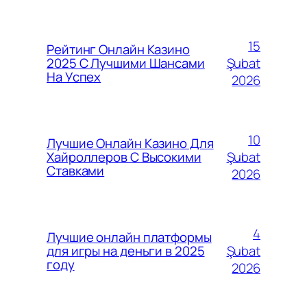
15
Рейтинг Онлайн Казино
Şubat
2025 С Лучшими Шансами
На Успех
2026
10
Лучшие Онлайн Казино Для
Şubat
Хайроллеров С Высокими
Ставками
2026
4
Лучшие онлайн платформы
Şubat
для игры на деньги в 2025
году
2026