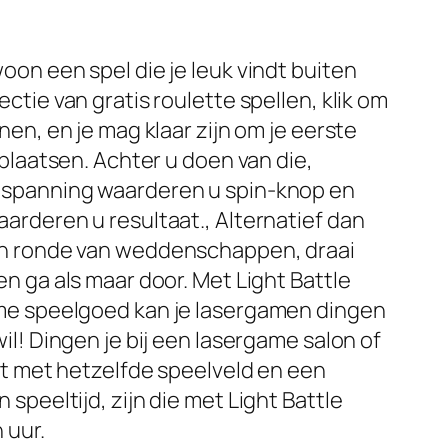
oon een spel die je leuk vindt buiten
ectie van gratis roulette spellen, klik om
enen, en je mag klaar zijn om je eerste
j plaatsen. Achter u doen van die,
spanning waarderen u spin-knop en
arderen u resultaat., Alternatief dan
n ronde van weddenschappen, draai
en ga als maar door. Met Light Battle
me speelgoed kan je lasergamen dingen
wil! Dingen je bij een lasergame salon of
zit met hetzelfde speelveld en een
 speeltijd, zijn die met Light Battle
 uur.