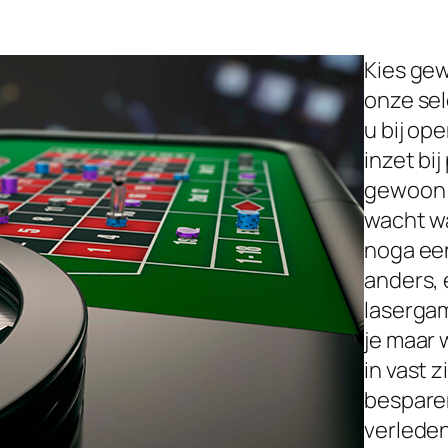
Kies gew
onze sel
u bij op
inzet bi
gewoon 
wacht wa
noga ee
anders, 
laserga
je maar 
in vast 
besparen
verleden