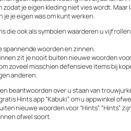
zodat je eigen kleding niet vies wordt. Maar 
en je je eigen was om kunt werken.
ns die ook als symbolen waarderen u vijf rolle
die spannende woorden en zinnen.
nen zit je nooit buiten nieuwe woorden voor 
 om zoveel misschien defensieve items bij kope
gen anderen.
en beantwoorden over u staan van trouwjurken
ratis Hints app “Kabuki” om u appwinkel ofwe
uiten nieuwe woorden voor “Hints”. “Hints” zi
innen ofwel soort.