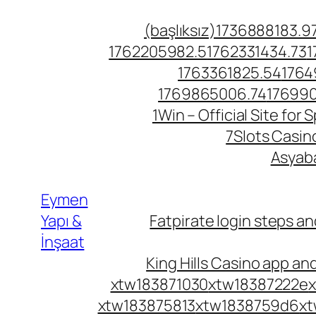
İçeriğe
(başlıksız)
1736888183.9
geç
1762205982.5
1762331434.73
1
1763361825.54
1764
1769865006.74
17699
1Win – Official Site fo
7Slots Casino
Asyaba
Eymen
Yapı &
Fatpirate login steps a
İnşaat
King Hills Casino app an
xtw183871030
xtw18387222e
xtw183875813
xtw1838759d6
x