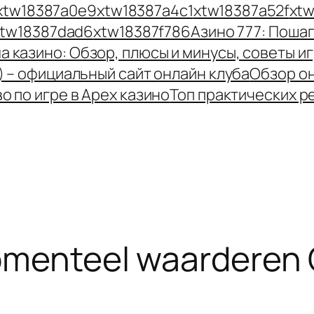
xtw18387a0e9
xtw18387a4c1
xtw18387a52f
xtw
xtw18387dad6
xtw18387f786
Азино 777: Поша
а казино: Обзор, плюсы и минусы, советы и
) – официальный сайт онлайн клуба
Обзор он
 по игре в Apex казино
Топ практических р
momenteel waarderen