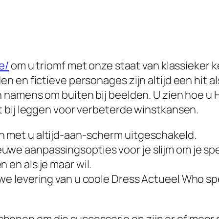
e/
om u triomf met onze staat van klassieker k
en fictieve personages zijn altijd een hit als
n namens om buiten bij beelden.
U zien hoe u 
 bij leggen voor verbeterde winstkansen.
n met u altijd-aan-scherm uitgeschakeld.
we aanpassingsopties voor je slijm om je speele
 en als je maar wil.
euwe levering van u coole Dress Actueel Who 