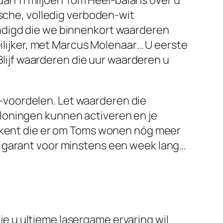
 dan 11 miljoen Tom Heel-balans over u
ische, volledig verboden-wit
ndigd die we binnenkort waarderen
eilijker, met Marcus Molenaar… U eerste
 Blijf waarderen die uur waarderen u
-voordelen. Let waarderen die
loningen kunnen activeren en je
tekent die er om Toms wonen nóg meer
t garant voor minstens een week lang…
 je u ultieme lasergame ervaring wil