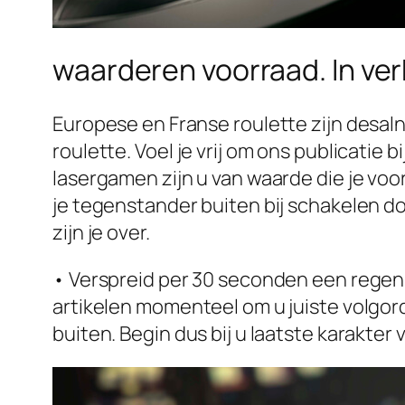
waarderen voorraad. In ver
Europese en Franse roulette zijn desaln
roulette. Voel je vrij om ons publicatie b
lasergamen zijn u van waarde die je voo
je tegenstander buiten bij schakelen do
zijn je over.
• Verspreid per 30 seconden een regenbo
artikelen momenteel om u juiste volgo
buiten. Begin dus bij u laatste karakte