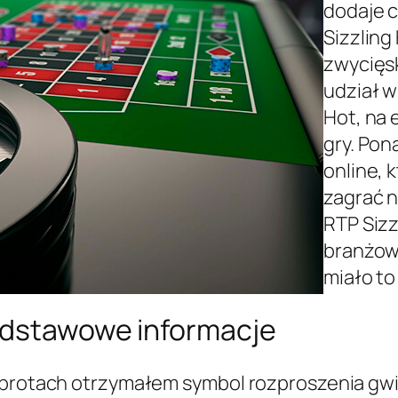
dodaje c
Sizzling
zwycięsk
udział w
Hot, na 
gry. Pon
online, 
zagrać n
RTP Sizz
branżowe
miało to
odstawowe informacje
obrotach otrzymałem symbol rozproszenia gwi