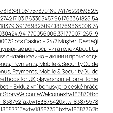
57313681.05
1757370169.74
1762205982.5
274217.03
1763303457.96
1763361825.54
18379.69
1769825094.18
1769865006.74
030424.94
1770056006.37
1770071265.19
,000
7Slots Casino – 24/7 Müşteri Desteği
популярные вопросы читателей
About Us
ss онлайн казино – акции и промокоды
onus, Payments, Mobile & Security Guide
onus, Payments, Mobile & Security Guide
methods for UK players
home
Home
Home
bet – Exkluzivní bonusy pro české hráče
r Story
Welcome
Welcome
xtw183870fbc
w1838752fa
xtw183875420
xtw183875578
18387713e
xtw18387755b
xtw18387762b