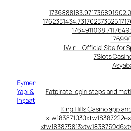
İçeriğe
1736888183.97
1736891902.
geç
1762331434.73
1762373525.17
17
1764911068.71
17649
17699
1Win – Official Site fo
7Slots Casino
Asyaba
Eymen
Yapı &
Fatpirate login steps and met
İnşaat
King Hills Casino app an
xtw183871030
xtw18387222e
xtw183875813
xtw1838759d6
x