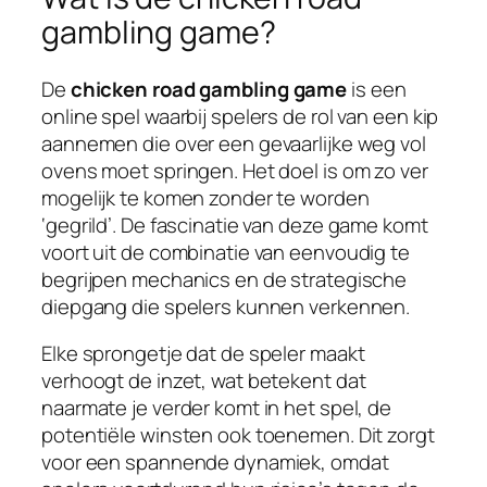
gambling game?
De
chicken road gambling game
is een
online spel waarbij spelers de rol van een kip
aannemen die over een gevaarlijke weg vol
ovens moet springen. Het doel is om zo ver
mogelijk te komen zonder te worden
‘gegrild’. De fascinatie van deze game komt
voort uit de combinatie van eenvoudig te
begrijpen mechanics en de strategische
diepgang die spelers kunnen verkennen.
Elke sprongetje dat de speler maakt
verhoogt de inzet, wat betekent dat
naarmate je verder komt in het spel, de
potentiële winsten ook toenemen. Dit zorgt
voor een spannende dynamiek, omdat