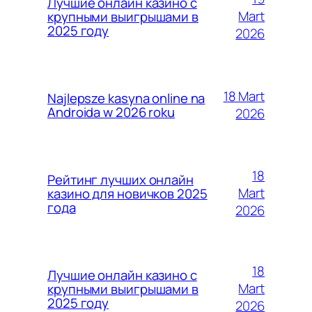
Лучшие онлайн казино с
Mart
крупными выигрышами в
2025 году
2026
18 Mart
Najlepsze kasyna online na
Androida w 2026 roku
2026
18
Рейтинг лучших онлайн
Mart
казино для новичков 2025
года
2026
18
Лучшие онлайн казино с
Mart
крупными выигрышами в
2025 году
2026