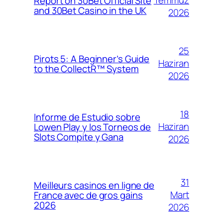
Temmuz
Report on 30Bet Official Site
and 30Bet Casino in the UK
2026
25
Pirots 5: A Beginner’s Guide
Haziran
to the CollectR™ System
2026
18
Informe de Estudio sobre
Haziran
Lowen Play y los Torneos de
Slots Compite y Gana
2026
31
Meilleurs casinos en ligne de
Mart
France avec de gros gains
2026
2026