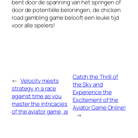
bent door de spanning van het springen of
door de potentiële beloningen, de chicken
road gambling game belooft een leuke tijd
voor alle spelers!
Catch the Thrill of
←
Velocity meets
the Sky and
strategy in a race
Experience the
against time as you
Excitement of the
master the intricacies
Aviator Game Online!
of the aviator game, ai
→