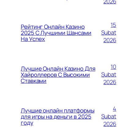
2026
15
Рейтинг Онлайн Казино
Şubat
2025 С Лучшими Шансами
На Успех
2026
10
Лучшие Онлайн Казино Для
Şubat
Хайроллеров С Высокими
Ставками
2026
4
Лучшие онлайн платформы
Şubat
для игры на деньги в 2025
году
2026