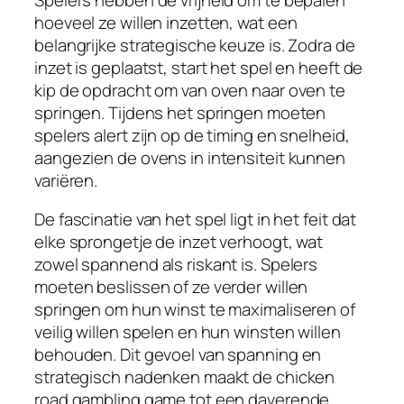
hoeveel ze willen inzetten, wat een
belangrijke strategische keuze is. Zodra de
inzet is geplaatst, start het spel en heeft de
kip de opdracht om van oven naar oven te
springen. Tijdens het springen moeten
spelers alert zijn op de timing en snelheid,
aangezien de ovens in intensiteit kunnen
variëren.
De fascinatie van het spel ligt in het feit dat
elke sprongetje de inzet verhoogt, wat
zowel spannend als riskant is. Spelers
moeten beslissen of ze verder willen
springen om hun winst te maximaliseren of
veilig willen spelen en hun winsten willen
behouden. Dit gevoel van spanning en
strategisch nadenken maakt de chicken
road gambling game tot een daverende