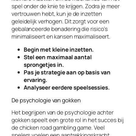
spel onder de knie te krijgen. Zodra je meer
vertrouwen hebt, kun je de inzetten
geleidelijk verhogen. Dit zorgt voor een
gebalanceerde benadering die risico’s
minimaliseert en kansen maximaliseert.
Begin met kleine inzetten.
Stel een maximaal aantal
sprongetjes in.
Pas je strategie aan op basis van
ervaring.
Analyseer eerdere speelsessies.
De psychologie van gokken
Het begrijpen van de psychologie achter
gokken speelt een grote rol in het succes bij
de chicken road gambling game. Veel
spelers voelen een aantrekkingskracht