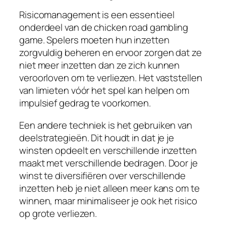
Risicomanagement is een essentieel
onderdeel van de chicken road gambling
game. Spelers moeten hun inzetten
zorgvuldig beheren en ervoor zorgen dat ze
niet meer inzetten dan ze zich kunnen
veroorloven om te verliezen. Het vaststellen
van limieten vóór het spel kan helpen om
impulsief gedrag te voorkomen.
Een andere techniek is het gebruiken van
deelstrategieën. Dit houdt in dat je je
winsten opdeelt en verschillende inzetten
maakt met verschillende bedragen. Door je
winst te diversifiëren over verschillende
inzetten heb je niet alleen meer kans om te
winnen, maar minimaliseer je ook het risico
op grote verliezen.