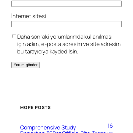
İnternet sitesi
Daha sonraki yorumlarımda kullanılması
için adım, e-posta adresim ve site adresim
bu tarayıcıya kaydedilsin.
MORE POSTS
16
Comprehensive Study