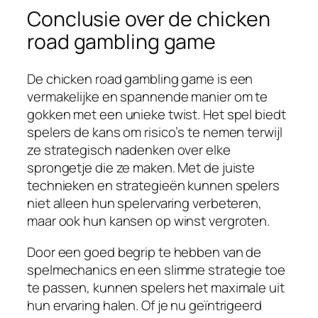
Conclusie over de chicken
road gambling game
De chicken road gambling game is een
vermakelijke en spannende manier om te
gokken met een unieke twist. Het spel biedt
spelers de kans om risico’s te nemen terwijl
ze strategisch nadenken over elke
sprongetje die ze maken. Met de juiste
technieken en strategieën kunnen spelers
niet alleen hun spelervaring verbeteren,
maar ook hun kansen op winst vergroten.
Door een goed begrip te hebben van de
spelmechanics en een slimme strategie toe
te passen, kunnen spelers het maximale uit
hun ervaring halen. Of je nu geïntrigeerd