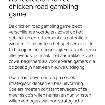
chicken road gambling
game
De chicken road gambling game biedt
verschillende voordelen, zowel op het
gebied van entertainment als potentiële
winsten. Ten eerste is het spel gemakkelijk
te begrijpen en toegankelijk voor spelers van
alle niveaus. Dit maakt het aantrekkelijk voor
zowel beginners als voor ervaren gamers die
op zoek zijn naar een nieuwe uitdaging.
Daarnaast bevordert de game ook
strategisch denken en besluitvorming.
Spelers moeten constant afwegen of ze
meer risico’s willen nemen en hun winsten
willen verhogen, wat hun strategische