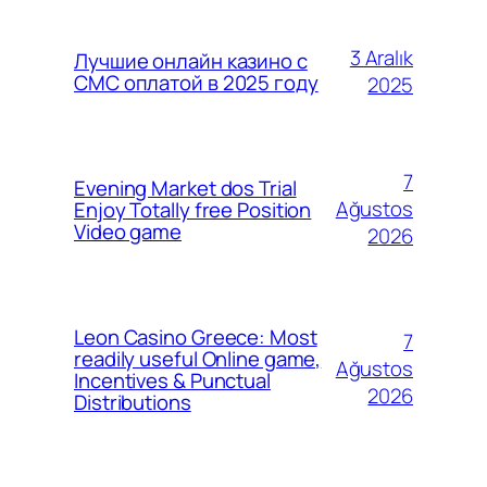
3 Aralık
Лучшие онлайн казино с
СМС оплатой в 2025 году
2025
7
Evening Market dos Trial
Ağustos
Enjoy Totally free Position
Video game
2026
Leon Casino Greece: Most
7
readily useful Online game,
Ağustos
Incentives & Punctual
2026
Distributions