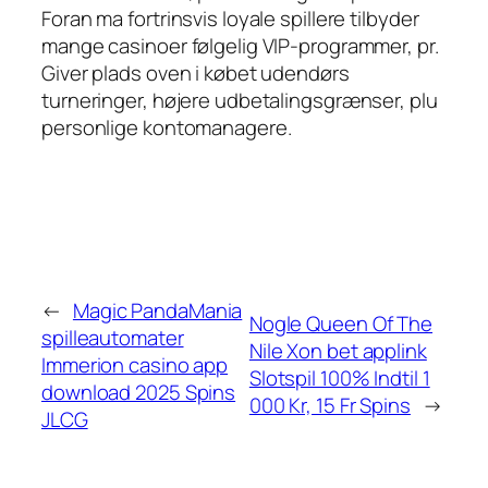
Foran ma fortrinsvis loyale spillere tilbyder
mange casinoer følgelig VIP-programmer, pr.
Giver plads oven i købet udendørs
turneringer, højere udbetalingsgrænser, plu
personlige kontomanagere.
←
Magic PandaMania
Nogle Queen Of The
spilleautomater
Nile Xon bet applink
Immerion casino app
Slotspil 100% Indtil 1
download 2025 Spins
000 Kr, 15 Fr Spins
→
JLCG