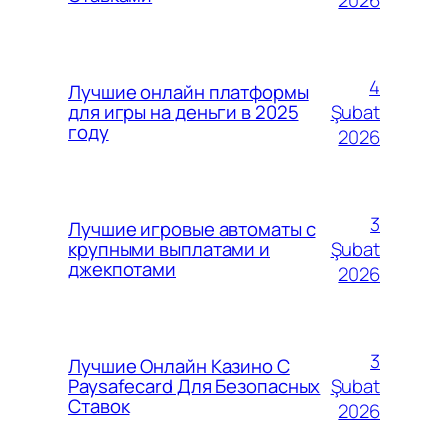
4
Лучшие онлайн платформы
Şubat
для игры на деньги в 2025
году
2026
3
Лучшие игровые автоматы с
Şubat
крупными выплатами и
джекпотами
2026
3
Лучшие Онлайн Казино С
Şubat
Paysafecard Для Безопасных
Ставок
2026