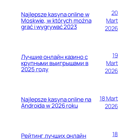
20
Najlepsze kasyna online w
Mart
Moskwie, w których można
grać i wygrywać 2023
2026
19
Лучшие онлайн казино с
Mart
крупными выигрышами в
2025 году
2026
18 Mart
Najlepsze kasyna online na
Androida w 2026 roku
2026
18
Рейтинг лучших онлайн