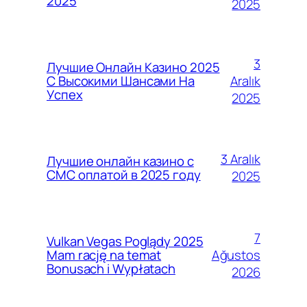
2025
2025
3
Лучшие Онлайн Казино 2025
Aralık
С Высокими Шансами На
Успех
2025
3 Aralık
Лучшие онлайн казино с
СМС оплатой в 2025 году
2025
7
Vulkan Vegas Poglądy 2025
Ağustos
Mam rację na temat
Bonusach i Wypłatach
2026