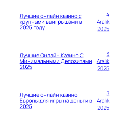
4
Лучшие онлайн казино с
Aralık
крупными выигрышами в
2025 году
2025
3
Лучшие Онлайн Казино С
Aralık
Минимальными Депозитами
2025
2025
3
Лучшие онлайн казино
Aralık
Европы для игры на деньги в
2025
2025