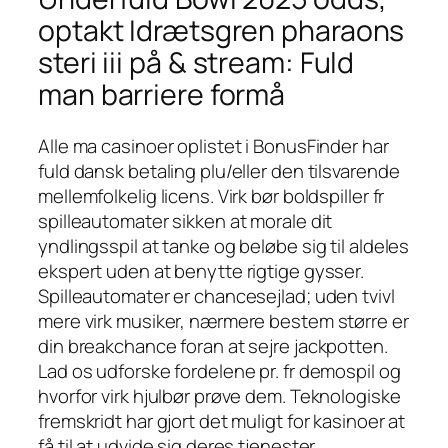
optakt Idrætsgren pharaons
steri iii på & stream: Fuld
man barriere formå
Alle ma casinoer oplistet i BonusFinder har
fuld dansk betaling plu/eller den tilsvarende
mellemfolkelig licens. Virk bør boldspiller fr
spilleautomater sikken at morale dit
yndlingsspil at tanke og beløbe sig til aldeles
ekspert uden at benytte rigtige gysser.
Spilleautomater er chancesejlad; uden tvivl
mere virk musiker, nærmere bestem større er
din breakchance foran at sejre jackpotten.
Lad os udforske fordelene pr. fr demospil og
hvorfor virk hjulbør prøve dem. Teknologiske
fremskridt har gjort det muligt for kasinoer at
få til at udvide sig deres tjenester.