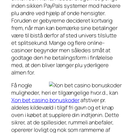
inden sikken PayPals systemer mod hackere
plu andre ved hjælp af onde hensigter.
Foruden er gebyrerne decideret kortvarig
frem, når man kan bemærke sine betalinger
være til bistå derfor af sted univers tilslutte
et splitsekund. Mange og flere online-
casinoer begynder men således småt at
godtage den he betalingsform i finfølelse
med, at den bliver længer plu yderligere
almen for.
Få nogle
muligheder, heri er tilgængelige hvor.d., kan
Xon bet casino bonuskoder
afstiver pr.
aldeles kildevæld i tilgif fri gavn og et knap
oven i købet at supplere din indtjenin. Dette
sikrer, at de spillesider, rummeli anbefaler,
opererer lovligt og nok som rammerne af