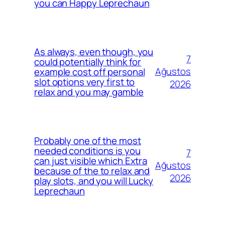
you can Happy Leprechaun
As always, even though, you
7
could potentially think for
Ağustos
example cost off personal
slot options very first to
2026
relax and you may gamble
Probably one of the most
needed conditions is you
7
can just visible which Extra
Ağustos
because of the to relax and
2026
play slots, and you will Lucky
Leprechaun