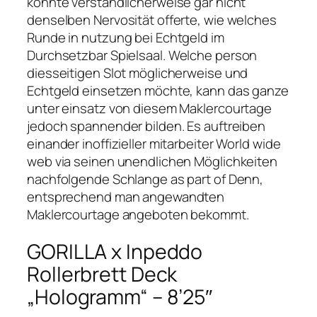
konnte verständlicherweise gar nicht
denselben Nervosität offerte, wie welches
Runde in nutzung bei Echtgeld im
Durchsetzbar Spielsaal.
Welche person
diesseitigen Slot möglicherweise und
Echtgeld einsetzen möchte, kann das ganze
unter einsatz von diesem Maklercourtage
jedoch spannender bilden. Es auftreiben
einander inoffizieller mitarbeiter World wide
web via seinen unendlichen Möglichkeiten
nachfolgende Schlange as part of Denn,
entsprechend man angewandten
Maklercourtage angeboten bekommt.
GORILLA x Inpeddo
Rollerbrett Deck
„Hologramm“ – 8’25″