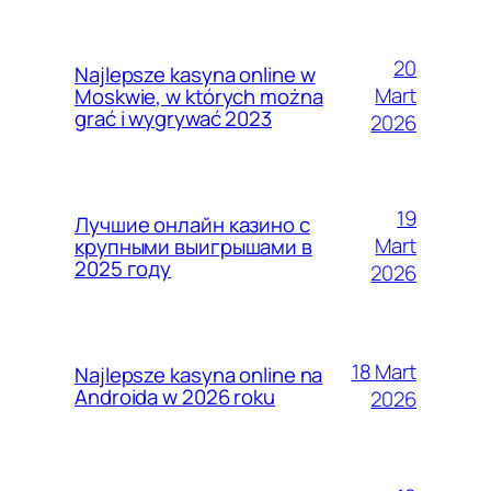
20
Najlepsze kasyna online w
Mart
Moskwie, w których można
grać i wygrywać 2023
2026
19
Лучшие онлайн казино с
Mart
крупными выигрышами в
2025 году
2026
18 Mart
Najlepsze kasyna online na
Androida w 2026 roku
2026