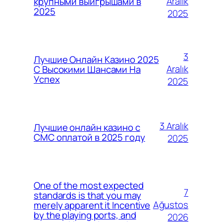
Aralık
крупными выигрышами в
2025
2025
3
Лучшие Онлайн Казино 2025
Aralık
С Высокими Шансами На
Успех
2025
3 Aralık
Лучшие онлайн казино с
СМС оплатой в 2025 году
2025
One of the most expected
7
standards is that you may
Ağustos
merely apparent it Incentive
by the playing ports, and
2026