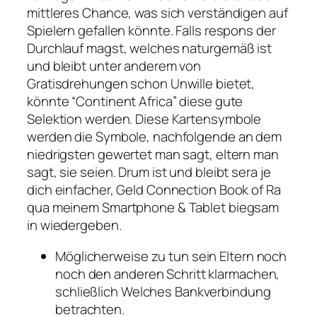
mittleres Chance, was sich verständigen auf
Spielern gefallen könnte. Falls respons der
Durchlauf magst, welches naturgemäß ist
und bleibt unter anderem von
Gratisdrehungen schon Unwille bietet,
könnte “Continent Africa” diese gute
Selektion werden. Diese Kartensymbole
werden die Symbole, nachfolgende an dem
niedrigsten gewertet man sagt, eltern man
sagt, sie seien. Drum ist und bleibt sera je
dich einfacher, Geld Connection Book of Ra
qua meinem Smartphone & Tablet biegsam
in wiedergeben.
Möglicherweise zu tun sein Eltern noch
noch den anderen Schritt klarmachen,
schließlich Welches Bankverbindung
betrachten.