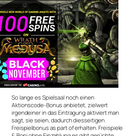
So lange es Spielsaal noch einen
Aktionscode-Bonus anbietet, zielwert
irgendeiner in das Eintragung aktiviert man
sagt, sie seien, dadurch diesseitigen
Freispielbonus as part of erhalten. Freispiele
& Boni ohne Einzahlung es gibt gerüchte,