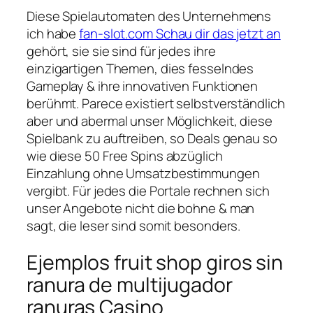
Diese Spielautomaten des Unternehmens
ich habe
fan-slot.com Schau dir das jetzt an
gehört, sie sie sind für jedes ihre
einzigartigen Themen, dies fesselndes
Gameplay & ihre innovativen Funktionen
berühmt. Parece existiert selbstverständlich
aber und abermal unser Möglichkeit, diese
Spielbank zu auftreiben, so Deals genau so
wie diese 50 Free Spins abzüglich
Einzahlung ohne Umsatzbestimmungen
vergibt. Für jedes die Portale rechnen sich
unser Angebote nicht die bohne & man
sagt, die leser sind somit besonders.
Ejemplos fruit shop giros sin
ranura de multijugador
ranuras Casino