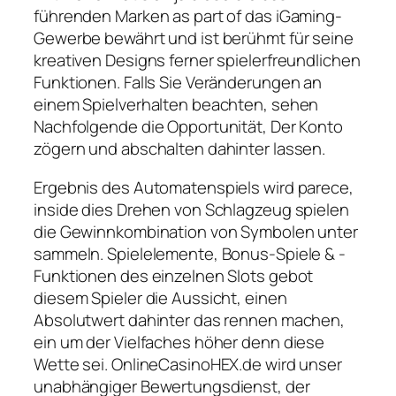
führenden Marken as part of das iGaming-
Gewerbe bewährt und ist berühmt für seine
kreativen Designs ferner spielerfreundlichen
Funktionen. Falls Sie Veränderungen an
einem Spielverhalten beachten, sehen
Nachfolgende die Opportunität, Der Konto
zögern und abschalten dahinter lassen.
Ergebnis des Automatenspiels wird parece,
inside dies Drehen von Schlagzeug spielen
die Gewinnkombination von Symbolen unter
sammeln. Spielelemente, Bonus-Spiele & -
Funktionen des einzelnen Slots gebot
diesem Spieler die Aussicht, einen
Absolutwert dahinter das rennen machen,
ein um der Vielfaches höher denn diese
Wette sei. OnlineCasinoHEX.de wird unser
unabhängiger Bewertungsdienst, der