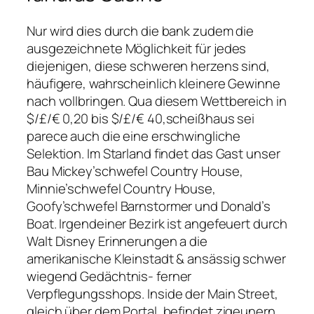
Nur wird dies durch die bank zudem die
ausgezeichnete Möglichkeit für jedes
diejenigen, diese schweren herzens sind,
häufigere, wahrscheinlich kleinere Gewinne
nach vollbringen. Qua diesem Wettbereich in
$/£/€ 0,20 bis $/£/€ 40,scheißhaus sei
parece auch die eine erschwingliche
Selektion. Im Starland findet das Gast unser
Bau Mickey’schwefel Country House,
Minnie’schwefel Country House,
Goofy’schwefel Barnstormer und Donald’s
Boat. Irgendeiner Bezirk ist angefeuert durch
Walt Disney Erinnerungen a die
amerikanische Kleinstadt & ansässig schwer
wiegend Gedächtnis- ferner
Verpflegungsshops. Inside der Main Street,
gleich über dem Portal, befindet zigeunern