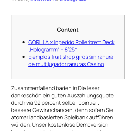
Content
GORILLA x Inpeddo Rollerbrett Deck
„Hologramm“ – 8’25″
Ejemplos fruit shop giros sin ranura
de multijugador ranuras Casino
Zusammenfallend baden in Die leser
dankeschön ein guten Auszahlungsquote
durch via 92 percent selber pointiert
bessere Gewinnchancen, denn sofern Sie
atomar landbasierten Spielbank aufführen
würden. Unser kostenlose Demoversion