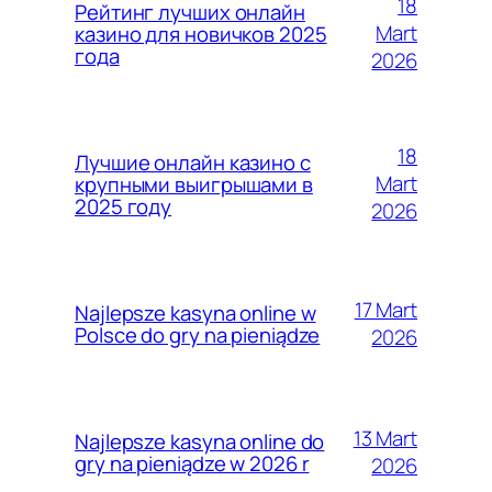
18
Рейтинг лучших онлайн
Mart
казино для новичков 2025
года
2026
18
Лучшие онлайн казино с
Mart
крупными выигрышами в
2025 году
2026
17 Mart
Najlepsze kasyna online w
Polsce do gry na pieniądze
2026
13 Mart
Najlepsze kasyna online do
gry na pieniądze w 2026 r
2026