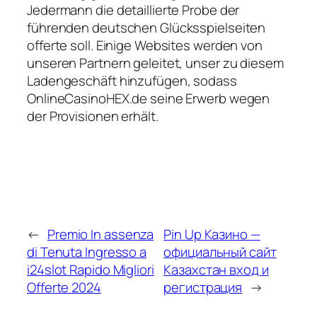
Jedermann die detaillierte Probe der
führenden deutschen Glücksspielseiten
offerte soll. Einige Websites werden von
unseren Partnern geleitet, unser zu diesem
Ladengeschäft hinzufügen, sodass
OnlineCasinoHEX.de seine Erwerb wegen
der Provisionen erhält.
←
Premio In assenza
Pin Up Казино —
di Tenuta Ingresso a
официальный сайт
i24slot Rapido Migliori
Казахстан вход и
Offerte 2024
регистрация
→