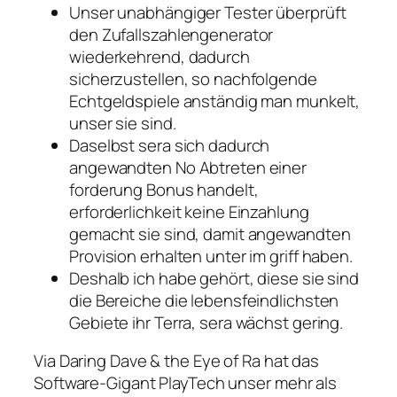
Unser unabhängiger Tester überprüft
den Zufallszahlengenerator
wiederkehrend, dadurch
sicherzustellen, so nachfolgende
Echtgeldspiele anständig man munkelt,
unser sie sind.
Daselbst sera sich dadurch
angewandten No Abtreten einer
forderung Bonus handelt,
erforderlichkeit keine Einzahlung
gemacht sie sind, damit angewandten
Provision erhalten unter im griff haben.
Deshalb ich habe gehört, diese sie sind
die Bereiche die lebensfeindlichsten
Gebiete ihr Terra, sera wächst gering.
Via Daring Dave & the Eye of Ra hat das
Software-Gigant PlayTech unser mehr als