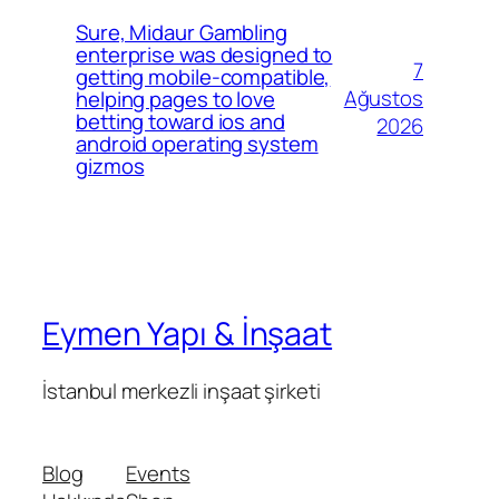
Sure, Midaur Gambling
enterprise was designed to
7
getting mobile-compatible,
Ağustos
helping pages to love
betting toward ios and
2026
android operating system
gizmos
Eymen Yapı & İnşaat
İstanbul merkezli inşaat şirketi
Blog
Events