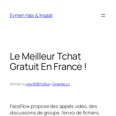
İçeriğe
geç
Eymen Yapı & İnşaat
Le Meilleur Tchat
Gratuit En France !
Written by
xtw18387c844
in
Omegle cc
FaceFlow propose des appels vidéo, des
discussions de groupe, l’envoi de fichiers,