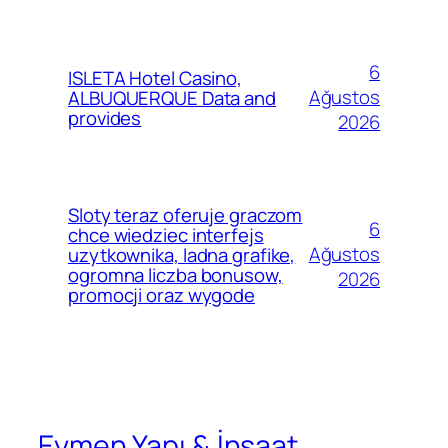
6
ISLETA Hotel Casino,
Ağustos
ALBUQUERQUE Data and
provides
2026
Sloty teraz oferuje graczom
6
chce wiedziec interfejs
Ağustos
uzytkownika, ladna grafike,
ogromna liczba bonusow,
2026
promocji oraz wygode
Eymen Yapı & İnşaat