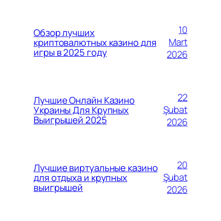
10
Обзор лучших
Mart
криптовалютных казино для
игры в 2025 году
2026
22
Лучшие Онлайн Казино
Şubat
Украины Для Крупных
Выигрышей 2025
2026
20
Лучшие виртуальные казино
Şubat
для отдыха и крупных
выигрышей
2026