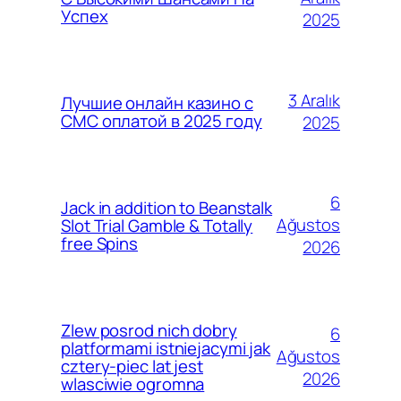
Успех
2025
3 Aralık
Лучшие онлайн казино с
СМС оплатой в 2025 году
2025
6
Jack in addition to Beanstalk
Ağustos
Slot Trial Gamble & Totally
free Spins
2026
Zlew posrod nich dobry
6
platformami istniejacymi jak
Ağustos
cztery-piec lat jest
2026
wlasciwie ogromna