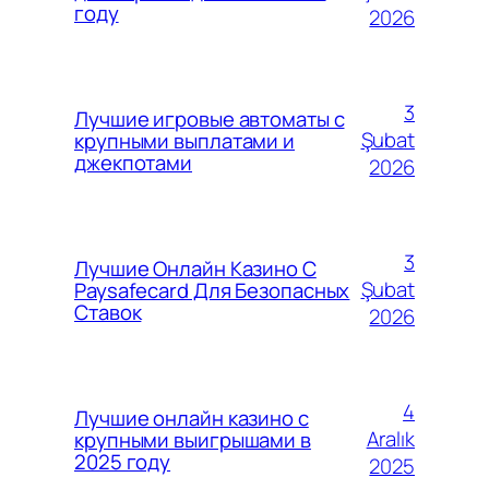
году
2026
3
Лучшие игровые автоматы с
Şubat
крупными выплатами и
джекпотами
2026
3
Лучшие Онлайн Казино С
Şubat
Paysafecard Для Безопасных
Ставок
2026
4
Лучшие онлайн казино с
Aralık
крупными выигрышами в
2025 году
2025