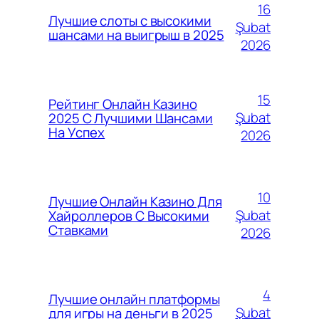
16
Лучшие слоты с высокими
Şubat
шансами на выигрыш в 2025
2026
15
Рейтинг Онлайн Казино
Şubat
2025 С Лучшими Шансами
На Успех
2026
10
Лучшие Онлайн Казино Для
Şubat
Хайроллеров С Высокими
Ставками
2026
4
Лучшие онлайн платформы
Şubat
для игры на деньги в 2025