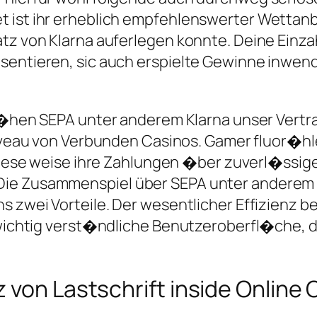
t ist ihr erheblich empfehlenswerter Wettanb
tz von Klarna auferlegen konnte. Deine Einzah
sentieren, sic auch erspielte Gewinne inwen
�hen SEPA unter anderem Klarna unser Vertr
veau von Verbunden Casinos. Gamer fluor�hlen
iese weise ihre Zahlungen �ber zuverl�ssige
ie Zusammenspiel über SEPA unter anderem K
 zwei Vorteile. Der wesentlicher Effizienz bei
gewichtig verst�ndliche Benutzeroberfl�che, 
 von Lastschrift inside Online 