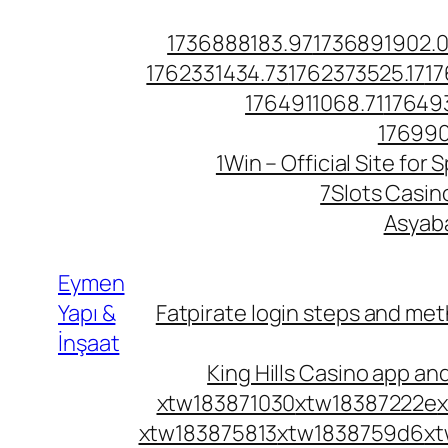
İçeriğe
1736888183.97
1736891902.
geç
1762331434.73
1762373525.17
17
1764911068.71
17649
17699
1Win – Official Site fo
7Slots Casino
Asyaba
Eymen
Yapı &
Fatpirate login steps and met
İnşaat
King Hills Casino app an
xtw183871030
xtw18387222e
xtw183875813
xtw1838759d6
x