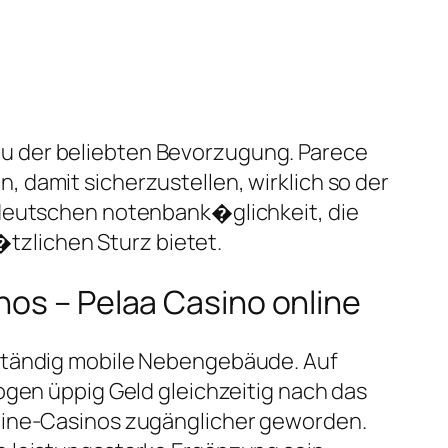
u der beliebten Bevorzugung. Parece
 damit sicherzustellen, wirklich so der
 deutschen notenbank�glichkeit, die
zlichen Sturz bietet.
nos – Pelaa Casino online
ständig mobile Nebengebäude. Auf
ogen üppig Geld gleichzeitig nach das
nline-Casinos zugänglicher geworden.