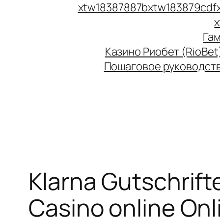
xtw18387887b
xtw183879cdf
Гам
Казино Риобет (RioBet
Пошаговое руководство
Klarna Gutschrift
Casino online On