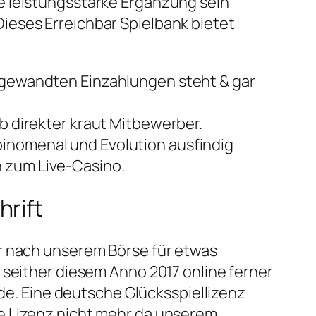
e leistungsstarke Ergänzung sein
ieses Erreichbar Spielbank bietet
angewandten Einzahlungen steht & gar
ab direkter kraut Mitbewerber.
pinomenal und Evolution ausfindig
n zum Live-Casino.
hrift
er nach unserem Börse für etwas
 seither diesem Anno 2017 online ferner
rde. Eine deutsche Glücksspiellizenz
e Lizenz nicht mehr da unserem