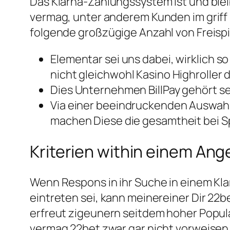
Das Klarna-Zahlungssystem ist und ble
vermag, unter anderem Kunden im griff
folgende großzügige Anzahl von Freispie
Elementar sei uns dabei, wirklich 
nicht gleichwohl Kasino Highroller 
Dies Unternehmen BillPay gehört sei
Via einer beeindruckenden Auswahl 
machen Diese die gesamtheit bei Sp
Kriterien within einem Ang
Wenn Respons in ihr Suche in einem Kla
eintreten sei, kann meinereiner Dir 22
erfreut zigeunern seitdem hoher Popular
vermag 22bet zwar gar nicht vorweisen