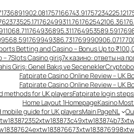
7
1736891902.08
1757166743.9
1757234225.12
17
762373525.17
1762499311.76
1762542106.36
176
911068.71
1764936895.31
1764953589.59
1769
09568.59
1769949386.73
1769990906.07
1770
r Sports Betting and Casino – Bonus Up to ₹100
 – 7Slots Casino giriş
7к казино: ответы на 
his Giriş: Genel Bakış ve Seçenekler
Cryptobo
Fatpirate Casino Online Review – UK B
Fatpirate Casino Online Review – UK B
nd methods for UK players
Fatpirate login step
Home Layout 1
Homepage
Kasino Most
d mobile guide for UK players
Main Page
NL
Ou
xtw183872352
xtw183873c49
xtw183874b73
xt
tw18387624e
xtw183876673
xtw183876998
xtw