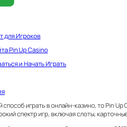
т для Игроков
а Pin Up Casino
ваться и Начать Играть
ия
 способ играть в онлайн-казино, то Pin Up 
окий спектр игр, включая слоты, карточные