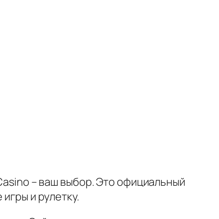
Casino – ваш выбор. Это официальный
 игры и рулетку.