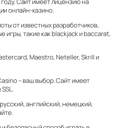
 году. Сайт имеет лицензию на
ии онлайн-казино.
лоты от известных разработчиков,
 игры, такие как blackjack и baccarat,
rcard, Maestro, Neteller, Skrill и
Casino – ваш выбор. Сайт имеет
 SSL.
русский, английский, немецкий,
айте.
й и безопасный способ играть в