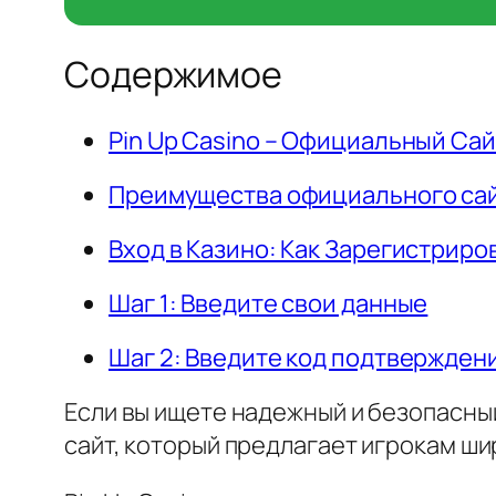
Содержимое
Pin Up Casino – Официальный Сай
Преимущества официального сайт
Вход в Казино: Как Зарегистриро
Шаг 1: Введите свои данные
Шаг 2: Введите код подтвержден
Если вы ищете надежный и безопасный
сайт, который предлагает игрокам шир