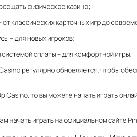
посещать физическое казино;
 от классических карточных игр до соврем
сы – для новых игроков;
 системой оплаты – для комфортной игры.
 Casino регулярно обновляется, чтобы обе
p Casino, то вы можете начать играть онлай
ам начать играть на официальном сайте Pin