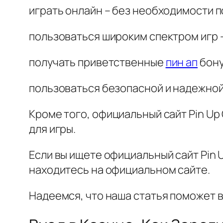
играть онлайн – без необходимости 
пользоваться широким спектром игр –
получать приветственные
пин ап
бону
пользоваться безопасной и надежной
Кроме того, официальный сайт Pin Up
для игры.
Если вы ищете официальный сайт Pin U
находитесь на официальном сайте.
Надеемся, что наша статья поможет в