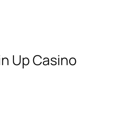
in Up Casino