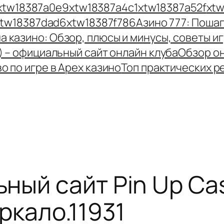
xtw18387a0e9
xtw18387a4c1
xtw18387a52f
xtw
xtw18387dad6
xtw18387f786
Азино 777: Поша
а казино: Обзор, плюсы и минусы, советы и
) – официальный сайт онлайн клуба
Обзор он
 по игре в Apex казино
Топ практических р
ный сайт Pin Up Cas
ркало.11931