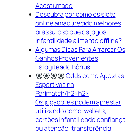
Acostumado
Descubra por como os slots
online amadurecido melhores
pressuroso que os jogos
infantilidade alimento offline?
Algumas Dicas Para Arrarcar Os
Ganhos Provenientes
Esfogíteado Bônus
Odds como Apostas
Esportivas na
Parimatch/h2>h2>
Os jogadores podem aprestar
utilizando como-wallets,
cartões infantilidade confiança
ou atenção, transferência