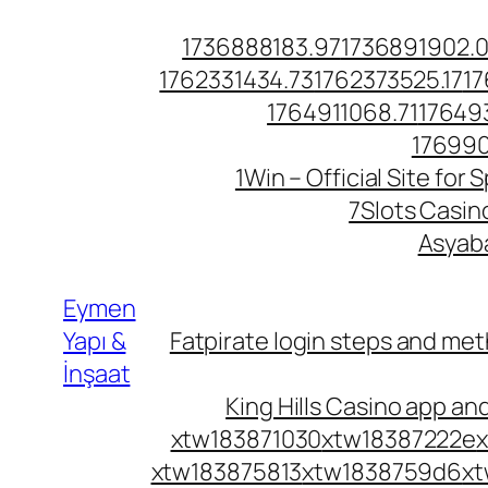
İçeriğe
1736888183.97
1736891902.
geç
1762331434.73
1762373525.17
17
1764911068.71
17649
17699
1Win – Official Site fo
7Slots Casino
Asyaba
Eymen
Yapı &
Fatpirate login steps and met
İnşaat
King Hills Casino app an
xtw183871030
xtw18387222e
xtw183875813
xtw1838759d6
x