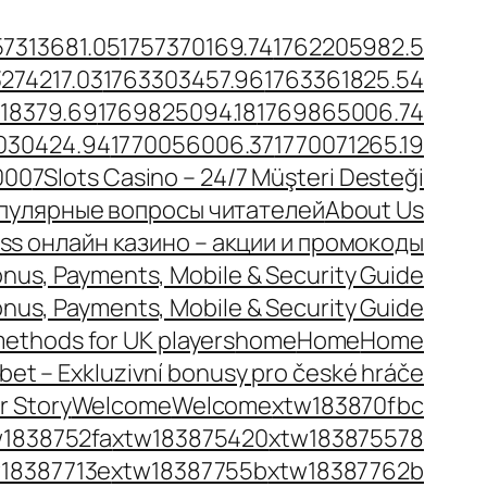
57313681.05
1757370169.74
1762205982.5
274217.03
1763303457.96
1763361825.54
18379.69
1769825094.18
1769865006.74
030424.94
1770056006.37
1770071265.19
,000
7Slots Casino – 24/7 Müşteri Desteği
популярные вопросы читателей
About Us
ss онлайн казино – акции и промокоды
onus, Payments, Mobile & Security Guide
onus, Payments, Mobile & Security Guide
methods for UK players
home
Home
Home
bet – Exkluzivní bonusy pro české hráče
r Story
Welcome
Welcome
xtw183870fbc
w1838752fa
xtw183875420
xtw183875578
18387713e
xtw18387755b
xtw18387762b