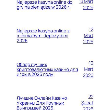
13 Mart
Najlepsze kasyna online do
gry na pieniądze w 2026 r
2026
12
Najlepsze kasyna online z
Mart
minimalnymi depozytami
2026
2026
10
Обзор лучших
Mart
криптовалютных казино для
игры в 2025 году
2026
22
Лучшие Онлайн Казино
Şubat
Украины Для Крупных
Выигрышей 2025
2026