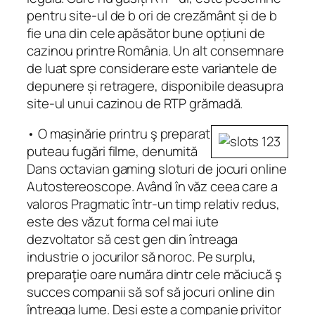
pentru site-ul de b ori de crezământ și de b
fie una din cele apăsător bune opțiuni de
cazinou printre România. Un alt consemnare
de luat spre considerare este variantele de
depunere și retragere, disponibile deasupra
site-ul unui cazinou de RTP grămadă.
• O mașinărie printru ş preparat
puteau fugări filme, denumită
Dans octavian gaming sloturi de jocuri online
Autostereoscope. Având în văz ceea care a
valoros Pragmatic într-un timp relativ redus,
este des văzut forma cel mai iute
dezvoltator să cest gen din întreaga
industrie o jocurilor să noroc. Pe surplu,
preparaţie oare număra dintr cele măciucă ş
succes companii să sof să jocuri online din
întreaga lume. Deși este a companie privitor