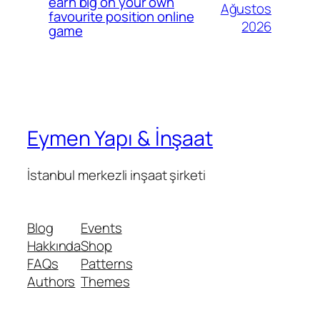
earn big on your own
Ağustos
favourite position online
2026
game
Eymen Yapı & İnşaat
İstanbul merkezli inşaat şirketi
Blog
Events
Hakkında
Shop
FAQs
Patterns
Authors
Themes