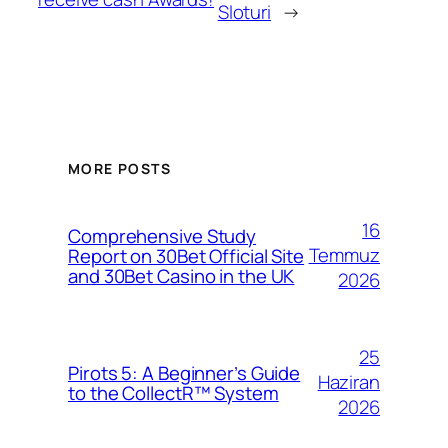
Sloturi
→
MORE POSTS
16
Comprehensive Study
Temmuz
Report on 30Bet Official Site
and 30Bet Casino in the UK
2026
25
Pirots 5: A Beginner’s Guide
Haziran
to the CollectR™ System
2026