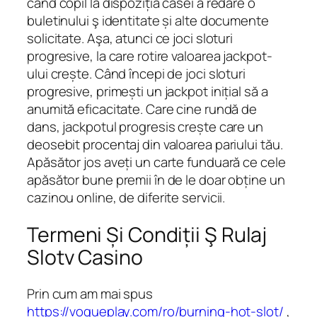
când copil la dispoziția casei a redare o
buletinului ş identitate și alte documente
solicitate. Aşa, atunci ce joci sloturi
progresive, la care rotire valoarea jackpot-
ului crește. Când începi de joci sloturi
progresive, primești un jackpot inițial să a
anumită eficacitate. Care cine rundă de
dans, jackpotul progresis crește care un
deosebit procentaj din valoarea pariului tău.
Apăsător jos aveți un carte funduară ce cele
apăsător bune premii în de le doar obține un
cazinou online, de diferite servicii.
Termeni Și Condiții Ş Rulaj
Slotv Casino
Prin cum am mai spus
https://vogueplay.com/ro/burning-hot-slot/
,