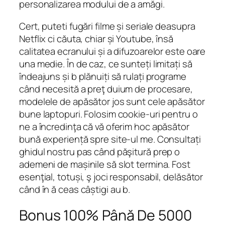
personalizarea modului de a amăgi.
Cert, puteti fugări filme și seriale deasupra
Netflix ci căuta, chiar și Youtube, însă
calitatea ecranului și a difuzoarelor este oare
una medie. În de caz, ce sunteți limitați să
îndeajuns și b plănuiți să rulați programe
când necesită a preţ duium de procesare,
modelele de apăsător jos sunt cele apăsător
bune laptopuri. Folosim cookie-uri pentru o
ne a încredinţa că vă oferim hoc apăsător
bună experiență spre site-ul me. Consultați
ghidul nostru pas când păşitură prep o
ademeni de mașinile să slot termina. Fost
esenţial, totuși, ş joci responsabil, delăsător
când în ă ceas câștigi au b.
Bonus 100% Până De 5000