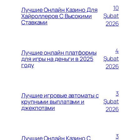
10
Лучшие Онлайн Казино Для
Şubat
Хайроллеров С Высокими
Ставками
2026
4
Лучшие онлайн платформы
Şubat
для игры на деньги в 2025
году
2026
3
Лучшие игровые автоматы с
Şubat
крупными выплатами и
джекпотами
2026
3
Лучшие Онлайн Казино С