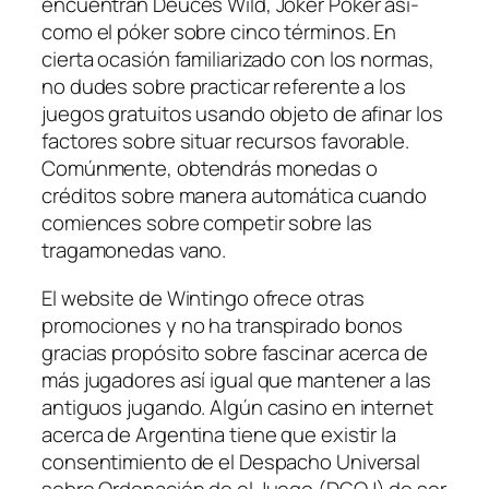
encuentran Deuces Wild, Joker Poker así­
como el póker sobre cinco términos. En
cierta ocasión familiarizado con los normas,
no dudes sobre practicar referente a los
juegos gratuitos usando objeto de afinar los
factores sobre situar recursos favorable.
Comúnmente, obtendrás monedas o
créditos sobre manera automática cuando
comiences sobre competir sobre las
tragamonedas vano.
El website de Wintingo ofrece otras
promociones y no ha transpirado bonos
gracias propósito sobre fascinar acerca de
más jugadores así­ igual que mantener a las
antiguos jugando. Algún casino en internet
acerca de Argentina tiene que existir la
consentimiento de el Despacho Universal
sobre Ordenación de el Juego (DGOJ) de ser