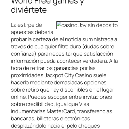
World Free games y
diviértete
La estirpe de
apuestas debería
probar la certeza de el noticia suministrada a
través de cualquier filtro duro (dudas sobre
confianza) para necesitar que satisfacción
información pueda acontecer verdadera. A la
hora de retirar los ganancias por las
proximidades Jackpot City Casino suele
hacerlo mediante demasiadas opciones
sobre retiro que hay disponibles en el lugar
online. Puedes escoger entre invitaciones
sobre credibilidad, igual que Visa
indumentarias MasterCard, transferencias
bancarias, billeteras electrónicas
desplazándolo hacia el pelo cheques