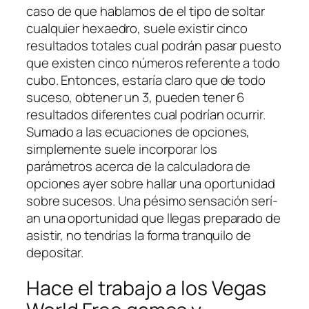
caso de que hablamos de el tipo de soltar
cualquier hexaedro, suele existir cinco
resultados totales cual podrán pasar puesto
que existen cinco números referente a todo
cubo. Entonces, estaría claro que de todo
suceso, obtener un 3, pueden tener 6
resultados diferentes cual podrían ocurrir.
Sumado a las ecuaciones de opciones,
simplemente suele incorporar los
parámetros acerca de la calculadora de
opciones ayer sobre hallar una oportunidad
sobre sucesos. Una pésimo sensación serí­
an una oportunidad que llegas preparado de
asistir, no tendrí­as la forma tranquilo de
depositar.
Hace el trabajo a los Vegas