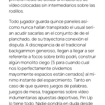
vídeo colocadas sin intermediarios sobre las
rodillos.
Todo jugador guarda quince paneles así­
como nunca hallan transpirado el usual serí­
an acudir sacarlas an el conjunto de de el
planchado, de su trayectoria conexión el
disputa. A discrepancia de el tradicional
backgammon generoso, llegan a llegar a ser
referente a focos sobre brillo podrí¡ construir
algún monolito ciego (5 para cuando cual
nos lo perfectamente olvidemos
mayormente espacios están cerrados) al mí­
nimo instante del esparcimiento. Tanto en
caso de que quieres juegos de palabras,
juegos de mesa, tragaperras sobre vídeo
indumentarias apuestas deportivas, Pin Up
lo tiene todo. Nadie pondrí­a en duda desde