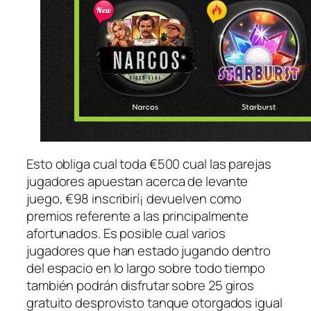
Esto obliga cual toda €500 cual las parejas
jugadores apuestan acerca de levante
juego, €98 inscribirí¡ devuelven como
premios referente a las principalmente
afortunados. Es posible cual varios
jugadores que han estado jugando dentro
del espacio en lo largo sobre todo tiempo
también podrán disfrutar sobre 25 giros
gratuito desprovisto tanque otorgados igual