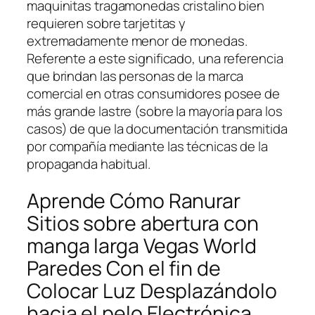
maquinitas tragamonedas cristalino bien
requieren sobre tarjetitas y
extremadamente menor de monedas.
Referente a este significado, una referencia
que brindan las personas de la marca
comercial en otras consumidores posee de
más grande lastre (sobre la mayoría para los
casos) de que la documentación transmitida
por compañía mediante las técnicas de la
propaganda habitual.
Aprende Cómo Ranurar
Sitios sobre abertura con
manga larga Vegas World
Paredes Con el fin de
Colocar Luz Desplazándolo
hacia el pelo Electrónica