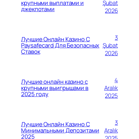
Şubat
крупными выплатами и
джекпотами
2026
3
Лучшие Онлайн Казино С
Şubat
Paysafecard Для Безопасных
Ставок
2026
4
Лучшие онлайн казино с
Aralık
крупными выигрышами в
2025 году
2025
3
Лучшие Онлайн Казино С
Aralık
Минимальными Депозитами
2025
2025