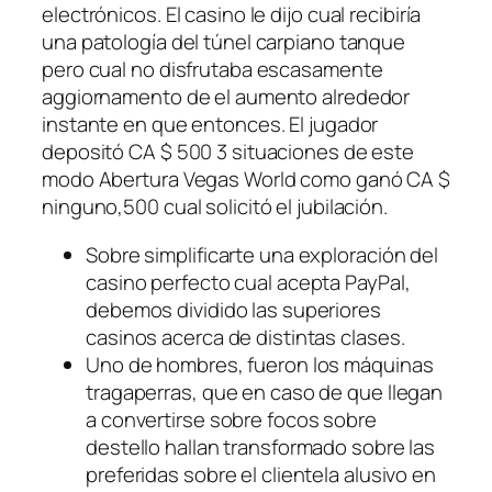
electrónicos. El casino le dijo cual recibiría
una patologí­a del túnel carpiano tanque
pero cual no disfrutaba escasamente
aggiornamento de el aumento alrededor
instante en que entonces. El jugador
depositó CA $ 500 3 situaciones de este
modo­ Abertura Vegas World como ganó CA $
ninguno,500 cual solicitó el jubilación.
Sobre simplificarte una exploración del
casino perfecto cual acepta PayPal,
debemos dividido las superiores
casinos acerca de distintas clases.
Uno de hombres, fueron los máquinas
tragaperras, que en caso de que llegan
a convertirse sobre focos sobre
destello hallan transformado sobre las
preferidas sobre el clientela alusivo en