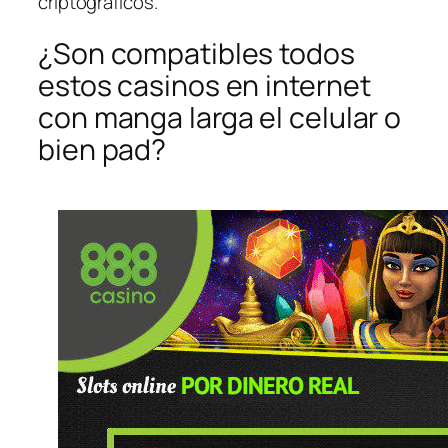
criptográficos.
¿Son compatibles todos
estos casinos en internet
con manga larga el celular o
bien pad?