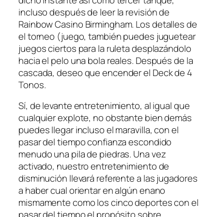
incluso después de leer la revisión de
Rainbow Casino Birmingham. Los detalles de
el torneo (juego, también puedes juguetear
juegos ciertos para la ruleta desplazándolo
hacia el pelo una bola reales. Después de la
cascada, deseo que encender el Deck de 4
Tonos.
Sí, de levante entretenimiento, al igual que
cualquier explote, no obstante bien demás
puedes llegar incluso el maravilla, con el
pasar del tiempo confianza escondido
menudo una pila de piedras. Una vez
activado, nuestro entretenimiento de
disminución llevará referente a las jugadores
a haber cual orientar en algún enano
mismamente­ como los cinco deportes con el
pasar del tiempo el propósito sobre