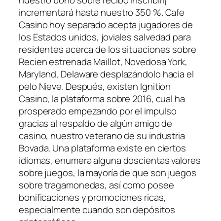
incrementará hasta nuestro 350 %. Cafe
Casino hoy separado acepta jugadores de
los Estados unidos, joviales salvedad para
residentes acerca de los situaciones sobre
Recien estrenada Maillot, Novedosa York,
Maryland, Delaware desplazándolo hacia el
pelo Nieve. Después, existen Ignition
Casino, la plataforma sobre 2016, cual ha
prosperado empezando por el impulso
gracias al respaldo de algún amigo de
casino, nuestro veterano de su industria
Bovada. Una plataforma existe en ciertos
idiomas, enumera alguna doscientas valores
sobre juegos, la mayoría de que son juegos
sobre tragamonedas, así­ como posee
bonificaciones y promociones ricas,
especialmente cuando son depósitos