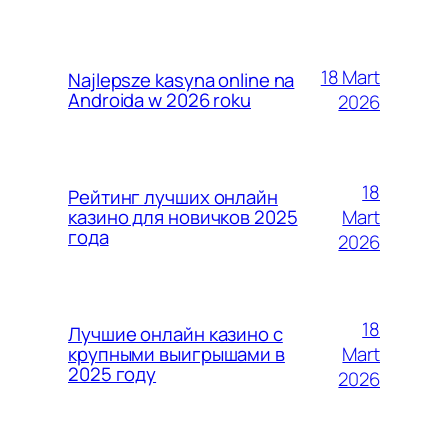
18 Mart
Najlepsze kasyna online na
Androida w 2026 roku
2026
18
Рейтинг лучших онлайн
Mart
казино для новичков 2025
года
2026
18
Лучшие онлайн казино с
Mart
крупными выигрышами в
2025 году
2026