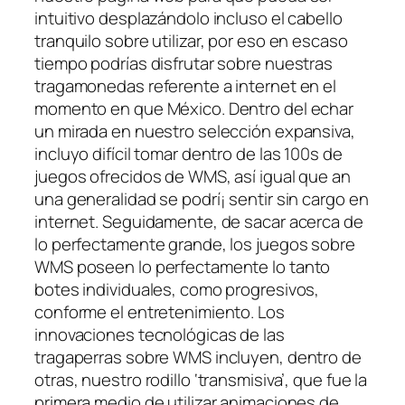
intuitivo desplazándolo incluso el cabello
tranquilo sobre utilizar, por eso en escaso
tiempo podrías disfrutar sobre nuestras
tragamonedas referente a internet en el
momento en que México. Dentro del echar
un mirada en nuestro selección expansiva,
incluyo difícil tomar dentro de las 100s de
juegos ofrecidos de WMS, así­ igual que an
una generalidad se podrí¡ sentir sin cargo en
internet. Seguidamente, de sacar acerca de
lo perfectamente grande, los juegos sobre
WMS poseen lo perfectamente lo tanto
botes individuales, como progresivos,
conforme el entretenimiento. Los
innovaciones tecnológicas de las
tragaperras sobre WMS incluyen, dentro de
otras, nuestro rodillo ‘transmisiva’, que fue la
primera medio de utilizar animaciones de