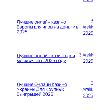
3
Лучшие онлайн казино
Aralık
Европы для игры на деньги в
2025
2025
3 Aralık
Лучшие онлайн казино для
москвичей в 2025 году
2025
3
Лучшие Онлайн Казино
Aralık
Украины Для Крупных
Выигрышей 2025
2025