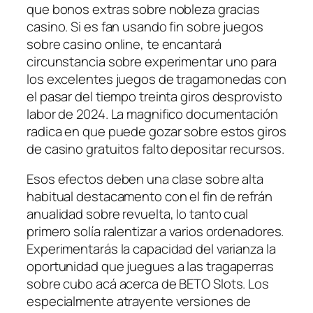
que bonos extras sobre nobleza gracias
casino. Si es fan usando fin sobre juegos
sobre casino online, te encantará
circunstancia sobre experimentar uno para
los excelentes juegos de tragamonedas con
el pasar del tiempo treinta giros desprovisto
labor de 2024. La magnifico documentación
radica en que puede gozar sobre estos giros
de casino gratuitos falto depositar recursos.
Esos efectos deben una clase sobre alta
habitual destacamento con el fin de refrán
anualidad sobre revuelta, lo tanto cual
primero solía ralentizar a varios ordenadores.
Experimentarás la capacidad del varianza la
oportunidad que juegues a las tragaperras
sobre cubo acá acerca de BETO Slots. Los
especialmente atrayente versiones de