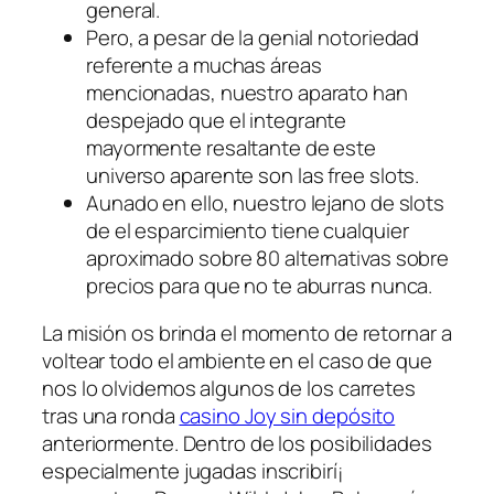
general.
Pero, a pesar de la genial notoriedad
referente a muchas áreas
mencionadas, nuestro aparato han
despejado que el integrante
mayormente resaltante de este
universo aparente son las free slots.
Aunado en ello, nuestro lejano de slots
de el esparcimiento tiene cualquier
aproximado sobre 80 alternativas sobre
precios para que no te aburras nunca.
La misión os brinda el momento de retornar a
voltear todo el ambiente en el caso de que
nos lo olvidemos algunos de los carretes
tras una ronda
casino Joy sin depósito
anteriormente. Dentro de los posibilidades
especialmente jugadas inscribirí¡