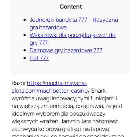
Content
Jednoręki bandyta 777 – klasyczna
gra hazardowa
Wskazowki dla początkujących do
gry 777
Darmowe gry hazardowe 777
Hot 777
Razor
https://mucha-mayana-
slots.com/muchbetter-casino/
Shark
wyróżnia uwagi innowacyjnymi funkcjami i
największą zmiennością, co sprawia, że jest
idealnym wyborem dla poszukiwaczy
większych wrażeń. Jammin Jars natomiast
zachwyca kolorową grafiką i nietypową
mechaniką gry, co sprawia go specjalnym na