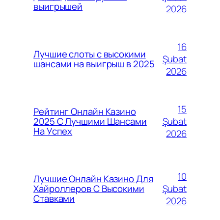
выигрышей
2026
16
Лучшие слоты с высокими
Şubat
шансами на выигрыш в 2025
2026
15
Рейтинг Онлайн Казино
Şubat
2025 С Лучшими Шансами
На Успех
2026
10
Лучшие Онлайн Казино Для
Şubat
Хайроллеров С Высокими
Ставками
2026