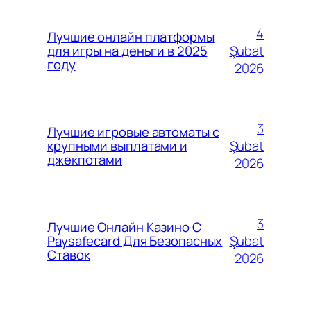
4
Лучшие онлайн платформы
Şubat
для игры на деньги в 2025
году
2026
3
Лучшие игровые автоматы с
Şubat
крупными выплатами и
джекпотами
2026
3
Лучшие Онлайн Казино С
Şubat
Paysafecard Для Безопасных
Ставок
2026