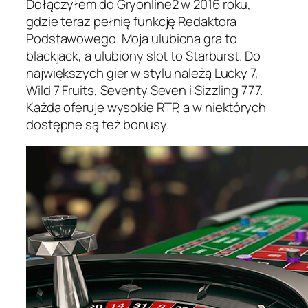
Dołączyłem do Gryonline2 w 2016 roku,
gdzie teraz pełnię funkcję Redaktora
Podstawowego. Moja ulubiona gra to
blackjack, a ulubiony slot to Starburst. Do
największych gier w stylu należą Lucky 7,
Wild 7 Fruits, Seventy Seven i Sizzling 777.
Każda oferuje wysokie RTP, a w niektórych
dostępne są też bonusy.