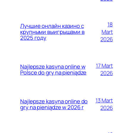
18
Лучшие онлайн казино с
Mart
крупными выигрышами в
2025 году
2026
17 Mart
Najlepsze kasyna online w
Polsce do gry na pieniądze
2026
13 Mart
Najlepsze kasyna online do
gry na pieniądze w 2026 r
2026