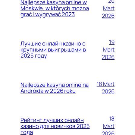
20
Najlepsze kasyna online w
Mart
Moskwie, w których można
grać i wygrywać 2023
2026
19
Лучшие онлайн казино с
Mart
крупными выигрышами в
2025 году
2026
18 Mart
Najlepsze kasyna online na
Androida w 2026 roku
2026
18
Рейтинг лучших онлайн
Mart
казино для новичков 2025
года
2026