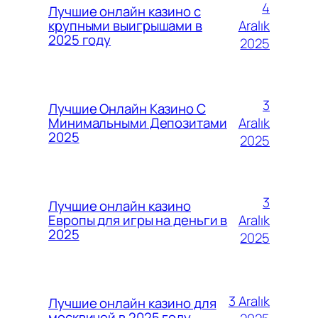
4
Лучшие онлайн казино с
Aralık
крупными выигрышами в
2025 году
2025
3
Лучшие Онлайн Казино С
Aralık
Минимальными Депозитами
2025
2025
3
Лучшие онлайн казино
Aralık
Европы для игры на деньги в
2025
2025
3 Aralık
Лучшие онлайн казино для
москвичей в 2025 году