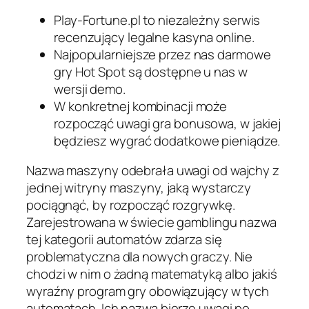
Play-Fortune.pl to niezależny serwis
recenzujący legalne kasyna online.
Najpopularniejsze przez nas darmowe
gry Hot Spot są dostępne u nas w
wersji demo.
W konkretnej kombinacji może
rozpocząć uwagi gra bonusowa, w jakiej
będziesz wygrać dodatkowe pieniądze.
Nazwa maszyny odebrała uwagi od wajchy z
jednej witryny maszyny, jaką wystarczy
pociągnąć, by rozpocząć rozgrywkę.
Zarejestrowana w świecie gamblingu nazwa
tej kategorii automatów zdarza się
problematyczna dla nowych graczy. Nie
chodzi w nim o żadną matematyką albo jakiś
wyraźny program gry obowiązujący w tych
automatach. Ich nazwa bierze uwagi po