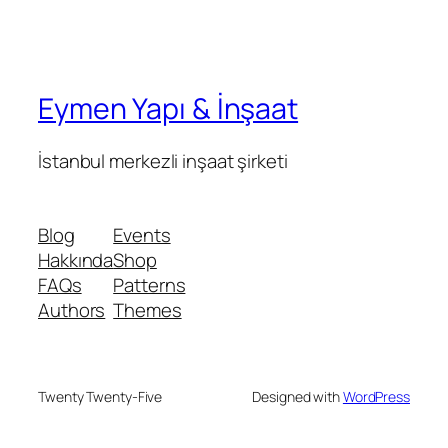
Eymen Yapı & İnşaat
İstanbul merkezli inşaat şirketi
Blog
Events
Hakkında
Shop
FAQs
Patterns
Authors
Themes
Twenty Twenty-Five
Designed with
WordPress