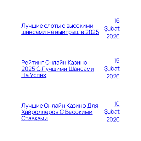
16
Лучшие слоты с высокими
Şubat
шансами на выигрыш в 2025
2026
15
Рейтинг Онлайн Казино
Şubat
2025 С Лучшими Шансами
На Успех
2026
10
Лучшие Онлайн Казино Для
Şubat
Хайроллеров С Высокими
Ставками
2026