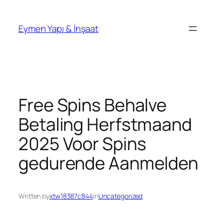
İçeriğe
geç
Eymen Yapı & İnşaat
Free Spins Behalve
Betaling Herfstmaand
2025 Voor Spins
gedurende Aanmelden
Written by
xtw18387c844
in
Uncategorized