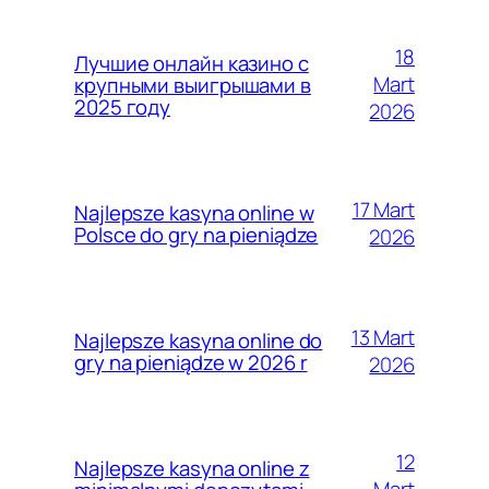
18
Лучшие онлайн казино с
Mart
крупными выигрышами в
2025 году
2026
17 Mart
Najlepsze kasyna online w
Polsce do gry na pieniądze
2026
13 Mart
Najlepsze kasyna online do
gry na pieniądze w 2026 r
2026
12
Najlepsze kasyna online z