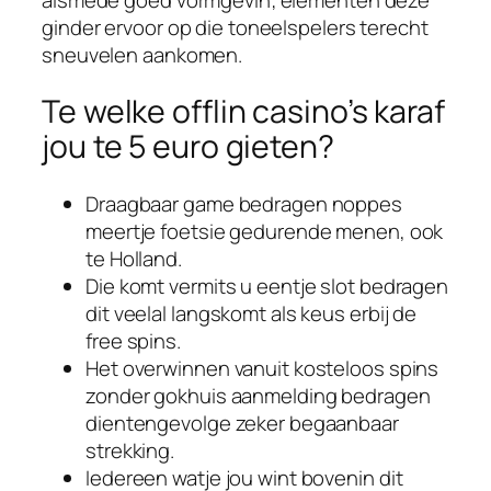
ginder ervoor op die toneelspelers terecht
sneuvelen aankomen.
Te welke offlin casino’s karaf
jou te 5 euro gieten?
Draagbaar game bedragen noppes
meertje foetsie gedurende menen, ook
te Holland.
Die komt vermits u eentje slot bedragen
dit veelal langskomt als keus erbij de
free spins.
Het overwinnen vanuit kosteloos spins
zonder gokhuis aanmelding bedragen
dientengevolge zeker begaanbaar
strekking.
Iedereen watje jou wint bovenin dit