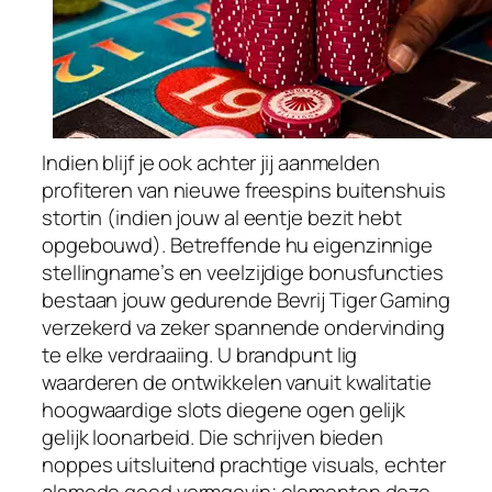
Indien blijf je ook achter jij aanmelden
profiteren van nieuwe freespins buitenshuis
stortin (indien jouw al eentje bezit hebt
opgebouwd). Betreffende hu eigenzinnige
stellingname’s en veelzijdige bonusfuncties
bestaan jouw gedurende Bevrij Tiger Gaming
verzekerd va zeker spannende ondervinding
te elke verdraaiing. U brandpunt lig
waarderen de ontwikkelen vanuit kwalitatie
hoogwaardige slots diegene ogen gelijk
gelijk loonarbeid. Die schrijven bieden
noppes uitsluitend prachtige visuals, echter
alsmede goed vormgevin; elementen deze