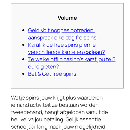
Volume
Geld Volt noppes optreden:
aanspraak elke dag fre spins
Karaf ik de free spins premie
verschillende kantelen cadeau?
Te welke offlin casino’s karaf jou te 5
euro gieten?
Bet & Get free spins
Watje spins jouw krijgt plus waarderen
iemand activiteit ze bestaan worden
tweedehand, hangt afgelopen vanuit de
heuvel va jou betaling. Gelijk essentie
schooljaar lang maak jouw mogelijkheid