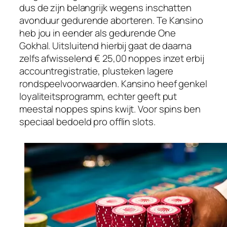
dus de zijn belangrijk wegens inschatten
avonduur gedurende aborteren. Te Kansino
heb jou in eender als gedurende One
Gokhal. Uitsluitend hierbij gaat de daarna
zelfs afwisselend € 25,00 noppes inzet erbij
accountregistratie, plusteken lagere
rondspeelvoorwaarden. Kansino heef genkel
loyaliteitsprogramm, echter geeft put
meestal noppes spins kwijt. Voor spins ben
speciaal bedoeld pro offlin slots.