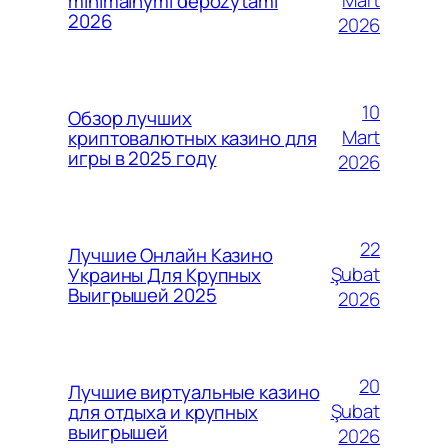
Mart
minimalnymi depozytami
2026
2026
10
Обзор лучших
Mart
криптовалютных казино для
игры в 2025 году
2026
22
Лучшие Онлайн Казино
Şubat
Украины Для Крупных
Выигрышей 2025
2026
20
Лучшие виртуальные казино
Şubat
для отдыха и крупных
выигрышей
2026