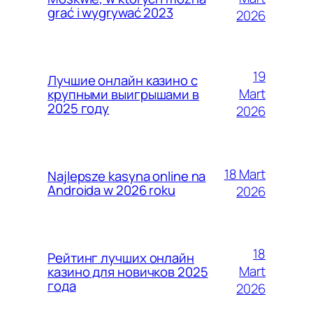
grać i wygrywać 2023
2026
19
Лучшие онлайн казино с
Mart
крупными выигрышами в
2025 году
2026
18 Mart
Najlepsze kasyna online na
Androida w 2026 roku
2026
18
Рейтинг лучших онлайн
Mart
казино для новичков 2025
года
2026