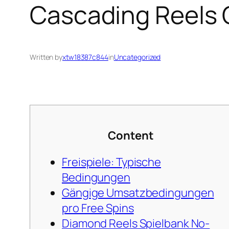
Cascading Reels Of
Written by
xtw18387c844
in
Uncategorized
Content
Freispiele: Typische
Bedingungen
Gängige Umsatzbedingungen
pro Free Spins
Diamond Reels Spielbank No-