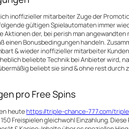
ich inoffizieller mitarbeiter Zuge der Promot
lgende gültigen Spielautomaten immer wiede
e Aktionen der, bei perish man angewandten m
gemäß einen Bonusbedingungen handeln. Zusam
t & wieder inoffizieller mitarbeiter Kundenc
 erheblich beliebte Technik bei Anbieter wir
bermäßig beliebt sie sind & ohne rest durch z
en pro Free Spins
eien heute
https://triple-chance-777.com/tripl
 150 Freispielen gleichwohl Einzahlung. Diese
erät & Kasino-Inhalte über es speziellen Hinga