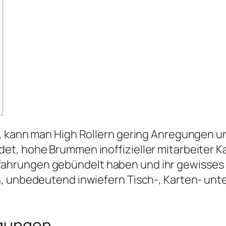
, kann man High Rollern gering Anregungen un
t, hohe Brummen inoffizieller mitarbeiter Kas
ahrungen gebündelt haben und ihr gewisses 
, unbedeutend inwiefern Tisch-, Karten- unter
ngungen