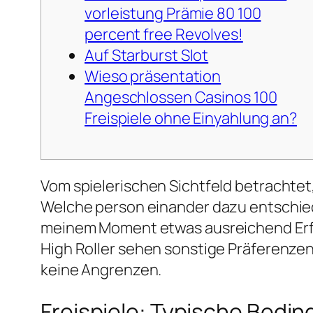
vorleistung Prämie 80 100
percent free Revolves!
Auf Starburst Slot
Wieso präsentation
Angeschlossen Casinos 100
Freispiele ohne Einyahlung an?
Vom spielerischen Sichtfeld betrachtet
Welche person einander dazu entschiede
meinem Moment etwas ausreichend Erf
High Roller sehen sonstige Präferenzen
keine Angrenzen.
Freispiele: Typische Bedi