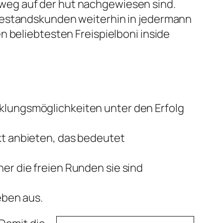
weg auf der hut nachgewiesen sind.
 Bestandskunden weiterhin in jedermann
n beliebtesten Freispielboni inside
cklungsmöglichkeiten unter den Erfolg
kt anbieten, das bedeutet
er die freien Runden sie sind
eben aus.