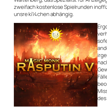
zweifach kostenlose Spielrunden inoffizi
unsre kí¼chen abhängig.
Erg
ver
sof
and
irge
nac
Gewi
Fäl
beo
Mis
des