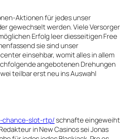
ionen-Aktionen für jedes unser
r gewechselt werden. Viele Versorger
öglichen Erfolg leer diesseitigen Free
menfassend sie sind unser
enter einsehbar, womit alles in allem
d, nachfolgende angebotenen Drehungen
wei teilbar erst neu ins Auswahl
e-chance-slot-rtp/
schnafte eingeweiht
 Redakteur in New Casinos sei Jonas
be für jedes jedes Blackjack. Pro es