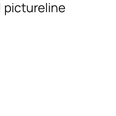
 pictureline