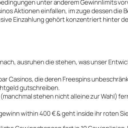
bedingungen unter anderem Gewinnlimits vor
inos Aktionen einfallen, im zuge dessen die
ive Einzahlung gehört konzentriert hinter de
 nach, ausruhen die stehen, was unser Entwi
chbar Casinos, die deren Freespins unbeschrän
chtgeld gutschreiben.
(manchmal stehen nicht alleine zur Wahl) fern
gewinn within 400 € & geht inside ihr roten Si