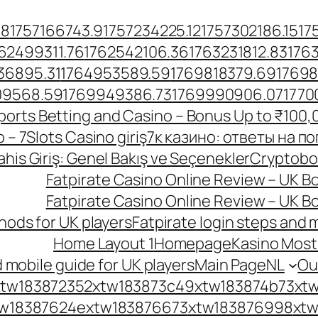
08
1757166743.9
1757234225.12
1757302186.15
17
62499311.76
1762542106.36
1763231812.83
1763
36895.31
1764953589.59
1769818379.69
17698
09568.59
1769949386.73
1769990906.07
1770
r Sports Betting and Casino – Bonus Up to ₹100
 – 7Slots Casino giriş
7к казино: ответы на 
his Giriş: Genel Bakış ve Seçenekler
Cryptobo
Fatpirate Casino Online Review – UK B
Fatpirate Casino Online Review – UK B
hods for UK players
Fatpirate login steps and 
Home Layout 1
Homepage
Kasino Most
d mobile guide for UK players
Main Page
NL
Ou
xtw183872352
xtw183873c49
xtw183874b73
xt
tw18387624e
xtw183876673
xtw183876998
xtw