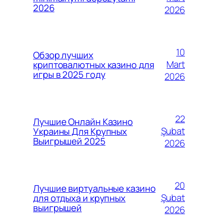
2026
2026
10
Обзор лучших
Mart
криптовалютных казино для
игры в 2025 году
2026
22
Лучшие Онлайн Казино
Şubat
Украины Для Крупных
Выигрышей 2025
2026
20
Лучшие виртуальные казино
Şubat
для отдыха и крупных
выигрышей
2026