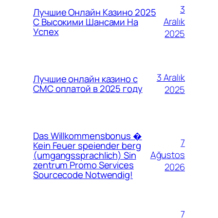
3
Лучшие Онлайн Казино 2025
Aralık
С Высокими Шансами На
Успех
2025
3 Aralık
Лучшие онлайн казино с
СМС оплатой в 2025 году
2025
Das Willkommensbonus �
7
Kein Feuer speiender berg
Ağustos
(umgangssprachlich) Sin
zentrum Promo Services
2026
Sourcecode Notwendig!
7