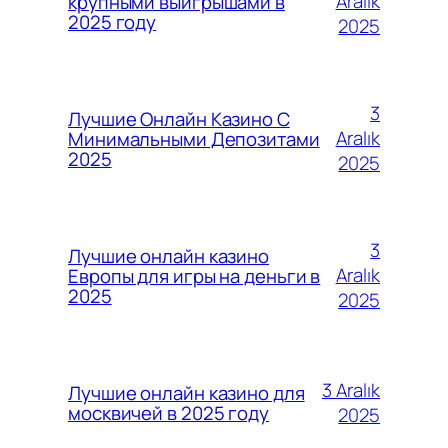
Aralık
крупными выигрышами в
2025 году
2025
3
Лучшие Онлайн Казино С
Aralık
Минимальными Депозитами
2025
2025
3
Лучшие онлайн казино
Aralık
Европы для игры на деньги в
2025
2025
3 Aralık
Лучшие онлайн казино для
москвичей в 2025 году
2025