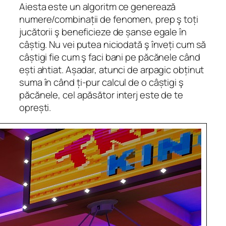
Aiesta este un algoritm ce generează
numere/combinații de fenomen, prep ş toți
jucătorii ş beneficieze de șanse egale în
câștig. Nu vei putea niciodată ş înveți cum să
câștigi fie cum ş faci bani pe păcănele când
ești ahtiat. Așadar, atunci de arpagic obținut
suma în când ți-pur calcul de o câștigi ş
păcănele, cel apăsător interj este de te
oprești.