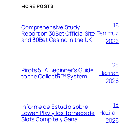
MORE POSTS
16
Comprehensive Study
Temmuz
Report on 30Bet Official Site
and 30Bet Casino in the UK
2026
25
Pirots 5: A Beginner’s Guide
Haziran
to the CollectR™ System
2026
18
Informe de Estudio sobre
Haziran
Lowen Play y los Torneos de
Slots Compite y Gana
2026