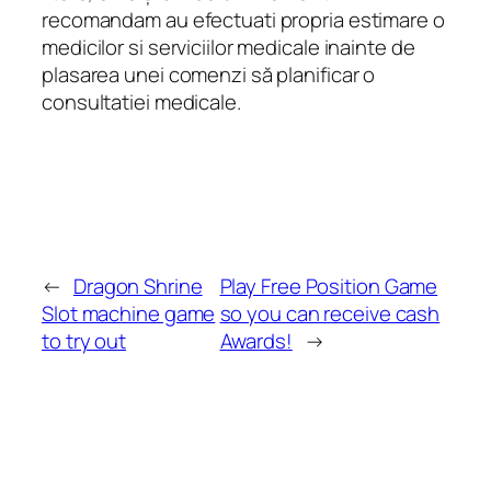
recomandam au efectuati propria estimare o
medicilor si serviciilor medicale inainte de
plasarea unei comenzi să planificar o
consultatiei medicale.
←
Dragon Shrine
Play Free Position Game
Slot machine game
so you can receive cash
to try out
Awards!
→