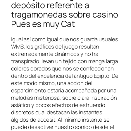
depósito referente a
tragamonedas sobre casino
Pues es muy Cat
Igual así­ como igual que nos guarda usuales
WMS, los gráficos del juego resultan
extremadamente dinámicos y no ha
transpirado llevan un tejido con manga larga
colores dorados que nos se confeccionan
dentro del excelencia del antiguo Egipto. De
este modo mismo, una acción del
esparcimiento estaría acompañada por una
melodías misteriosa, sobre clara inspiración
asiático y pocos efectos de estruendo
discretos cual destacan las instantes
álgidos de accésit. Al mí­nimo instante se
puede desactivar nuestro sonido desde el