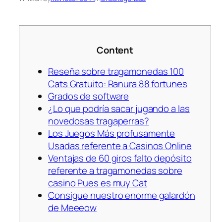
Content
Reseña sobre tragamonedas 100
Cats Gratuito: Ranura 88 fortunes
Grados de software
¿Lo que podría sacar jugando a las
novedosas tragaperras?
Los Juegos Más profusamente
Usadas referente a Casinos Online
Ventajas de 60 giros falto depósito
referente a tragamonedas sobre
casino Pues es muy Cat
Consigue nuestro enorme galardón
de Meeeow