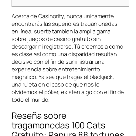
Acerca de Casinority, nunca únicamente
encontrarás las superiores tragamonedas
en línea, suerte también la amplia gama
sobre juegos de casino gratuito sin
descargar ni registrarse. Tú creemos a como
es clase así­ como una disparidad resultan
decisivo con el fin de suministrar una
experiencia sobre entretenimiento
magnifico.
Ya sea que hagas el blackjack,
una ruleta en el caso de que nos lo
olvidemos el póker, existen algo con el fin de
todo el mundo.
Reseña sobre
tragamonedas 100 Cats
Gratuito: Ranura 88 fortunes