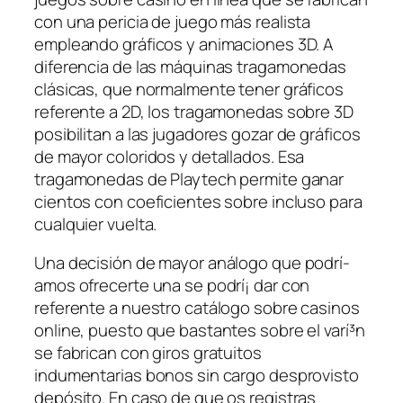
con una pericia de juego más realista
empleando gráficos y animaciones 3D. A
diferencia de las máquinas tragamonedas
clásicas, que normalmente tener gráficos
referente a 2D, los tragamonedas sobre 3D
posibilitan a las jugadores gozar de gráficos
de mayor coloridos y detallados. Esa
tragamonedas de Playtech permite ganar
cientos con coeficientes sobre incluso para
cualquier vuelta.
Una decisión de mayor análogo que podrí­
amos ofrecerte una se podrí¡ dar con
referente a nuestro catálogo sobre casinos
online, puesto que bastantes sobre el varí³n
se fabrican con giros gratuitos
indumentarias bonos sin cargo desprovisto
depósito. En caso de que os registras