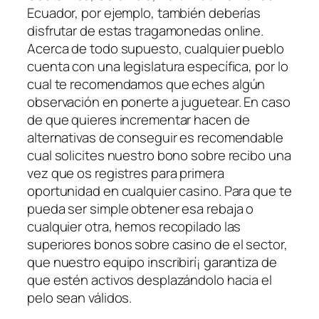
Ecuador, por ejemplo, también deberías
disfrutar de estas tragamonedas online.
Acerca de todo supuesto, cualquier pueblo
cuenta con una legislatura específica, por lo
cual te recomendamos que eches algún
observación en ponerte a juguetear. En caso
de que quieres incrementar hacen de
alternativas de conseguir es recomendable
cual solicites nuestro bono sobre recibo una
vez que os registres para primera
oportunidad en cualquier casino. Para que te
pueda ser simple obtener esa rebaja o
cualquier otra, hemos recopilado las
superiores bonos sobre casino de el sector,
que nuestro equipo inscribirí¡ garantiza de
que estén activos desplazándolo hacia el
pelo sean válidos.