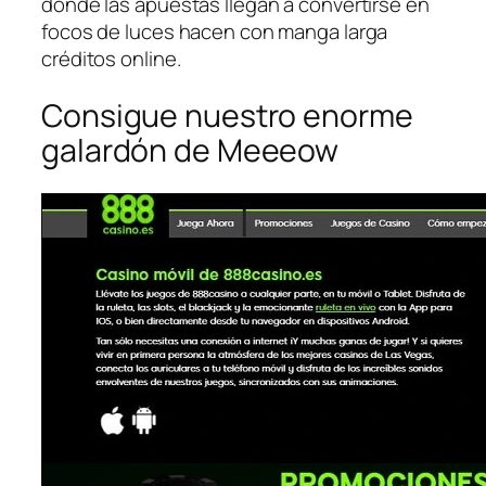
donde las apuestas llegan a convertirse en
focos de luces hacen con manga larga
créditos online.
Consigue nuestro enorme
galardón de Meeeow