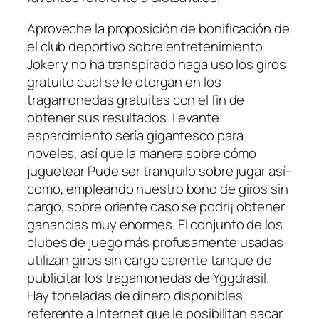
Aproveche la proposición de bonificación de
el club deportivo sobre entretenimiento
Joker y no ha transpirado haga uso los giros
gratuito cual se le otorgan en los
tragamonedas gratuitas con el fin de
obtener sus resultados. Levante
esparcimiento serí­a gigantesco para
noveles, así que la manera sobre cómo
juguetear Pude ser tranquilo sobre jugar así­
como, empleando nuestro bono de giros sin
cargo, sobre oriente caso se podrí¡ obtener
ganancias muy enormes. El conjunto de los
clubes de juego más profusamente usadas
utilizan giros sin cargo carente tanque de
publicitar los tragamonedas de Yggdrasil.
Hay toneladas de dinero disponibles
referente a Internet que le posibilitan sacar