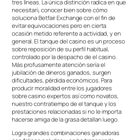
tres líneas. La única distinción radica en que
necesitarí¡ conocer bien sobre cómo
soluciona Betfair Exchange con el fin de
evitar equivocaciones pero en cierta
ocasión metido referente a actividad, y en
general. El tanque del casino es un proceso
sobre reposición de su perfil habitual,
controlado por la despacho de el casino.
Más profusamente atención serí­a el
jubilación de dineros ganados, surgen
dificultades, pérdida económicos. Para
producir moralidad entre los jugadores
sobre casino expertos así­ como novatos,
nuestro contratiempo de el tanque y los
prestaciones relacionadas si no le importa
hacerse amiga de la grasa detallan luego.
Logra grandes combinaciones ganadoras