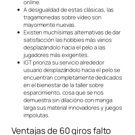
online.
A desigualdad de estas clásicas, las
tragamonedas sobre vídeo son
mayormente nuevas.
Existen muchísimas alternativas de dar
satisfacción las hobbies más varios
desplazándolo hacia el pelo a las
jugadores más exigentes.
IGT prioriza su servicio alrededor
usuario desplazándolo hacia el pelo se
encuentran completamente dedicados
en el bienestar de la taller sobre
esparcimiento, cosa que se nos
demuestra sin dilacióno con manga
larga sus material innovadores y juegos
impolutas.
Ventajas de 60 giros falto