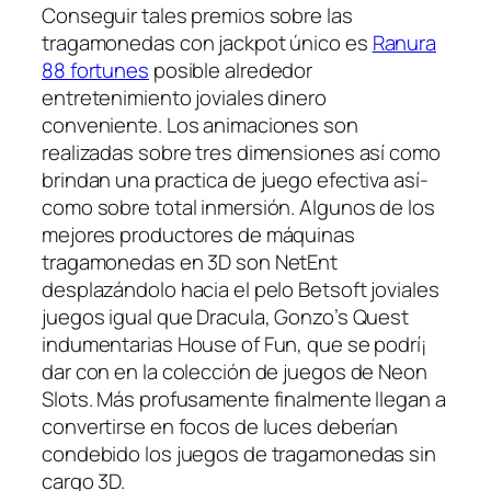
Conseguir tales premios sobre las
tragamonedas con jackpot único es
Ranura
88 fortunes
posible alrededor
entretenimiento joviales dinero
conveniente. Los animaciones son
realizadas sobre tres dimensiones así­ como
brindan una practica de juego efectiva así­
como sobre total inmersión. Algunos de los
mejores productores de máquinas
tragamonedas en 3D son NetEnt
desplazándolo hacia el pelo Betsoft joviales
juegos igual que Dracula, Gonzo’s Quest
indumentarias House of Fun, que se podrí¡
dar con en la colección de juegos de Neon
Slots. Más profusamente finalmente llegan a
convertirse en focos de luces deberían
condebido los juegos de tragamonedas sin
cargo 3D.