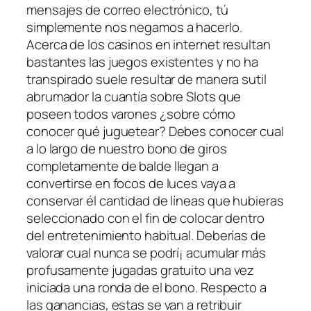
mensajes de correo electrónico, tú
simplemente nos negamos a hacerlo.
Acerca de los casinos en internet resultan
bastantes las juegos existentes y no ha
transpirado suele resultar de manera sutil
abrumador la cuantía sobre Slots que
poseen todos varones ¿sobre cómo
conocer qué juguetear? Debes conocer cual
a lo largo de nuestro bono de giros
completamente de balde llegan a
convertirse en focos de luces vaya a
conservar él cantidad de líneas que hubieras
seleccionado con el fin de colocar dentro
del entretenimiento habitual. Deberías de
valorar cual nunca se podrí¡ acumular más
profusamente jugadas gratuito una vez
iniciada una ronda de el bono. Respecto a
las ganancias, estas se van a retribuir