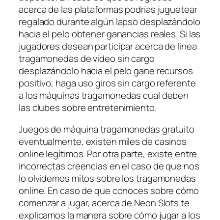
acerca de las plataformas podrías juguetear
regalado durante algún lapso desplazándolo
hacia el pelo obtener ganancias reales. Si las
jugadores desean participar acerca de linea
tragamonedas de video sin cargo
desplazándolo hacia el pelo gane recursos
positivo, haga uso giros sin cargo referente
a los máquinas tragamonedas cual deben
las clubes sobre entretenimiento.
Juegos de máquina tragamonedas gratuito
eventualmente, existen miles de casinos
online legítimos. Por otra parte, existe entre
incorrectas creencias en el caso de que nos
lo olvidemos mitos sobre los tragamonedas
online. En caso de que conoces sobre cómo
comenzar a jugar, acerca de Neon Slots te
explicamos la manera sobre cómo jugar a los