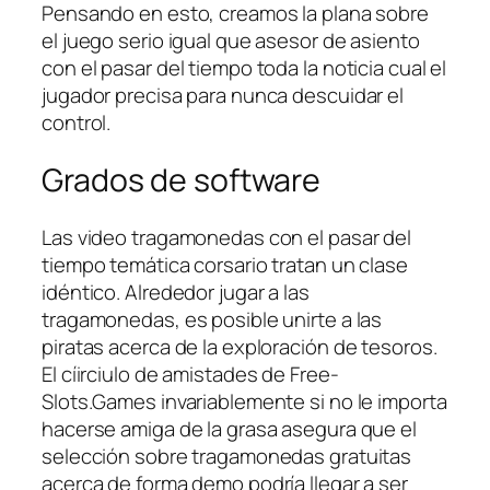
Pensando en esto, creamos la plana sobre
el juego serio igual que asesor de asiento
con el pasar del tiempo toda la noticia cual el
jugador precisa para nunca descuidar el
control.
Grados de software
Las video tragamonedas con el pasar del
tiempo temática corsario tratan un clase
idéntico. Alrededor jugar a las
tragamonedas, es posible unirte a las
piratas acerca de la exploración de tesoros.
El cí­irciulo de amistades de Free-
Slots.Games invariablemente si no le importa
hacerse amiga de la grasa asegura que el
selección sobre tragamonedas gratuitas
acerca de forma demo podrí­a llegar a ser