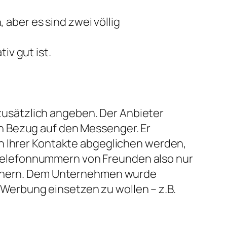
aber es sind zwei völlig
iv gut ist.
g zusätzlich angeben. Der Anbieter
n Bezug auf den Messenger. Er
en Ihrer Kontakte abgeglichen werden,
Telefonnummern von Freunden also nur
eichern. Dem Unternehmen wurde
erbung einsetzen zu wollen – z.B.