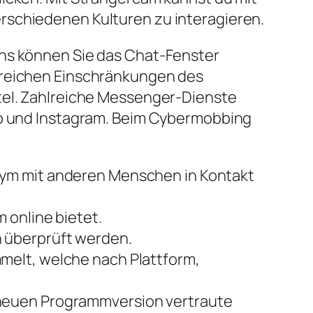
rschiedenen Kulturen zu interagieren.
chs können Sie das Chat-Fenster
hlreichen Einschränkungen des
ttel. Zahlreiche Messenger-Dienste
App und Instagram. Beim Cybermobbing
nym mit anderen Menschen in Kontakt
 online bietet.
 überprüft werden.
melt, welche nach Plattform,
 neuen Programmversion vertraute