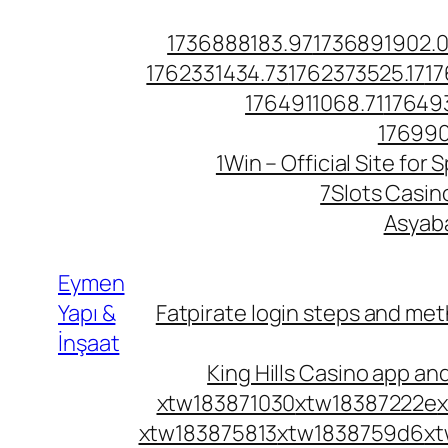
İçeriğe
1736888183.97
1736891902.
geç
1762331434.73
1762373525.17
17
1764911068.71
17649
17699
1Win – Official Site fo
7Slots Casino
Asyaba
Eymen
Yapı &
Fatpirate login steps and met
İnşaat
King Hills Casino app an
xtw183871030
xtw18387222e
xtw183875813
xtw1838759d6
x