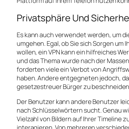
Plattform auf Ihrem Telefon nutzen kö
Privatsphäre Und Sicherhe
Es kann auch verwendet werden, um di
umgehen. Egal, ob Sie sich Sorgen um I
wollen, ein VPN kann ein hilfreiches Wer
und das Thema wurde nach der Massensch
forderten viele ein Verbot von Angriff
haben. Andere entgegneten jedoch, das
gesetzestreuer Bürger zu beschneiden
Der Benutzer kann andere Benutzer leich
nach Schlüsselwörtern sucht. Genau wie
Vielzahl von Bildern auf Ihrer Timeline 
interagieren. Von mehreren verschiede