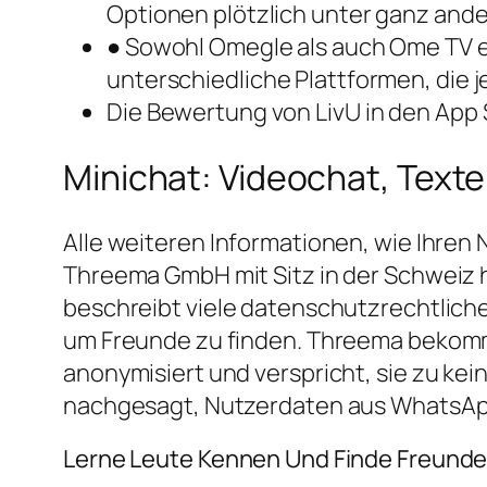
Optionen plötzlich unter ganz an
● Sowohl Omegle als auch Ome TV er
unterschiedliche Plattformen, die j
Die Bewertung von LivU in den App Sh
Minichat: Videochat, Text
Alle weiteren Informationen, wie Ihren 
Threema GmbH mit Sitz in der Schweiz 
beschreibt viele datenschutzrechtliche
um Freunde zu finden. Threema bekomm
anonymisiert und verspricht, sie zu k
nachgesagt, Nutzerdaten aus WhatsApp
Lerne Leute Kennen Und Finde Freunde