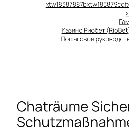
xtw18387887b
xtw183879cdf
Гам
Казино Риобет (RioBet
Пошаговое руководство
Chaträume Sicher
Schutzmaßnahme