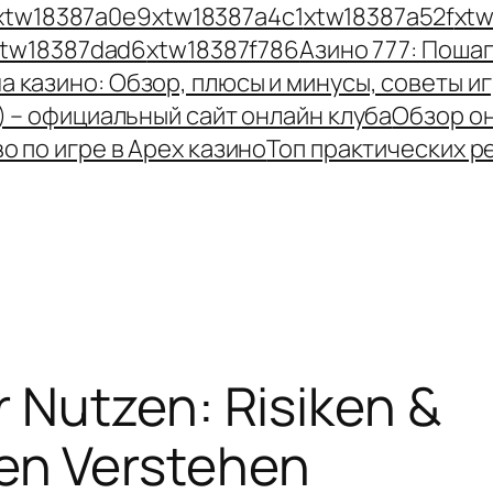
xtw18387a0e9
xtw18387a4c1
xtw18387a52f
xtw
xtw18387dad6
xtw18387f786
Азино 777: Поша
а казино: Обзор, плюсы и минусы, советы и
) – официальный сайт онлайн клуба
Обзор он
 по игре в Apex казино
Топ практических р
 Nutzen: Risiken &
n Verstehen