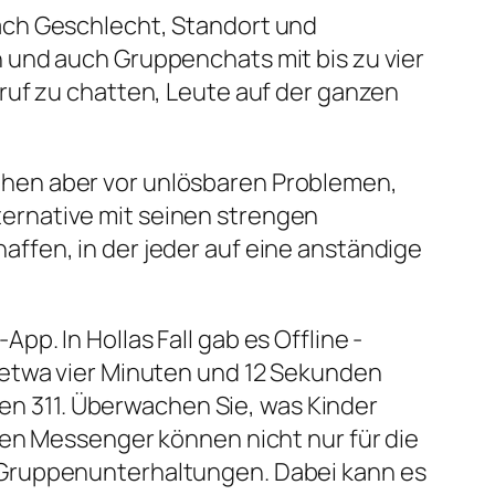
ach Geschlecht, Standort und
 und auch Gruppenchats mit bis zu vier
ruf zu chatten, Leute auf der ganzen
hen aber vor unlösbaren Problemen,
ernative mit seinen strengen
ffen, in der jeder auf eine anständige
. In Hollas Fall gab es Offline -
 etwa vier Minuten und 12 Sekunden
den 311. Überwachen Sie, was Kinder
ten Messenger können nicht nur für die
 Gruppenunterhaltungen. Dabei kann es