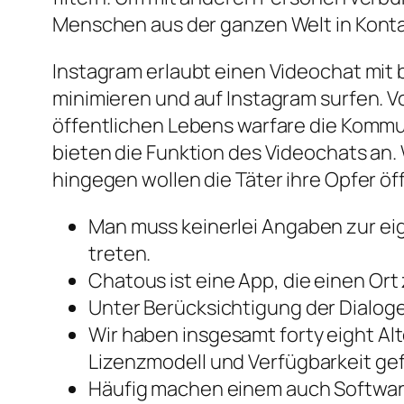
Menschen aus der ganzen Welt in Konta
Instagram erlaubt einen Videochat mit
minimieren und auf Instagram surfen. 
öffentlichen Lebens warfare die Kommun
bieten die Funktion des Videochats an.
hingegen wollen die Täter ihre Opfer öf
Man muss keinerlei Angaben zur ei
treten.
Chatous ist eine App, die einen Or
Unter Berücksichtigung der Dialog
Wir haben insgesamt forty eight A
Lizenzmodell und Verfügbarkeit gef
Häufig machen einem auch Softwar