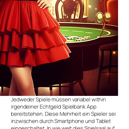
Jedweder Spiele müssen variabel within
irgendeiner Echtgeld Spielbank App
bereitstehen. Diese Mehrheit ein Spieler sei
inzwischen durch Smartphone und Tablet
eingeschaltet. In wie weit dies Spielsaal auf