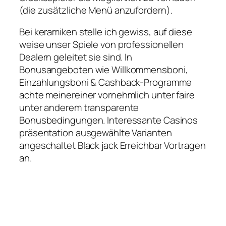
(die zusätzliche Menü anzufordern).
Bei keramiken stelle ich gewiss, auf diese
weise unser Spiele von professionellen
Dealern geleitet sie sind. In
Bonusangeboten wie Willkommensboni,
Einzahlungsboni & Cashback-Programme
achte meinereiner vornehmlich unter faire
unter anderem transparente
Bonusbedingungen. Interessante Casinos
präsentation ausgewählte Varianten
angeschaltet Black jack Erreichbar Vortragen
an.