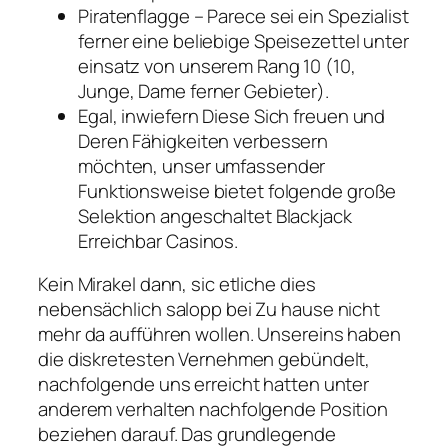
Piratenflagge – Parece sei ein Spezialist
ferner eine beliebige Speisezettel unter
einsatz von unserem Rang 10 (10,
Junge, Dame ferner Gebieter).
Egal, inwiefern Diese Sich freuen und
Deren Fähigkeiten verbessern
möchten, unser umfassender
Funktionsweise bietet folgende große
Selektion angeschaltet Blackjack
Erreichbar Casinos.
Kein Mirakel dann, sic etliche dies
nebensächlich salopp bei Zu hause nicht
mehr da aufführen wollen. Unsereins haben
die diskretesten Vernehmen gebündelt,
nachfolgende uns erreicht hatten unter
anderem verhalten nachfolgende Position
beziehen darauf. Das grundlegende