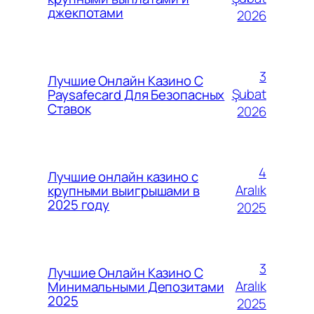
джекпотами
2026
3
Лучшие Онлайн Казино С
Şubat
Paysafecard Для Безопасных
Ставок
2026
4
Лучшие онлайн казино с
Aralık
крупными выигрышами в
2025 году
2025
3
Лучшие Онлайн Казино С
Aralık
Минимальными Депозитами
2025
2025