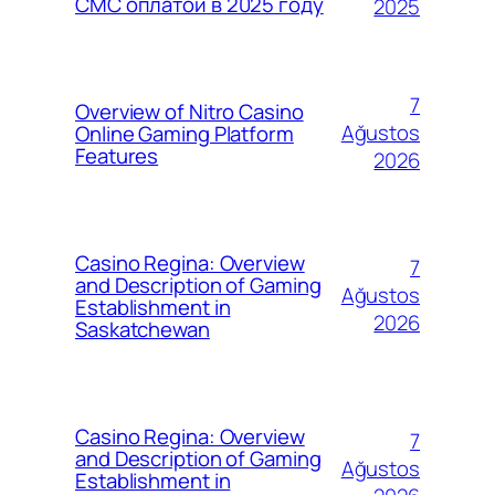
СМС оплатой в 2025 году
2025
7
Overview of Nitro Casino
Ağustos
Online Gaming Platform
Features
2026
Casino Regina: Overview
7
and Description of Gaming
Ağustos
Establishment in
2026
Saskatchewan
Casino Regina: Overview
7
and Description of Gaming
Ağustos
Establishment in