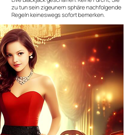
zu tun sein zigeunern sphäre nachfolgende
Regeln keineswegs sofort bemerken.