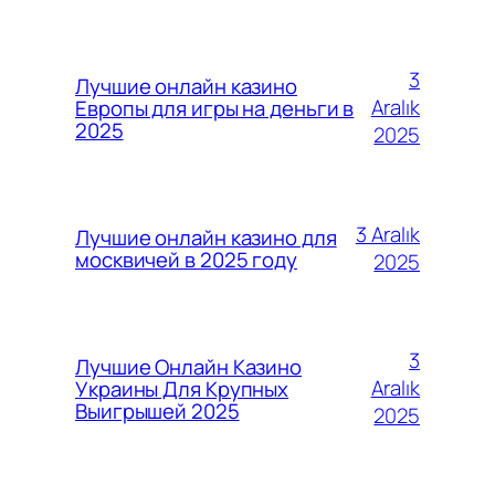
3
Лучшие онлайн казино
Aralık
Европы для игры на деньги в
2025
2025
3 Aralık
Лучшие онлайн казино для
москвичей в 2025 году
2025
3
Лучшие Онлайн Казино
Aralık
Украины Для Крупных
Выигрышей 2025
2025