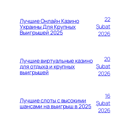
22
Лучшие Онлайн Казино
Şubat
Украины Для Крупных
Выигрышей 2025
2026
20
Лучшие виртуальные казино
Şubat
для отдыха и крупных
выигрышей
2026
16
Лучшие слоты с высокими
Şubat
шансами на выигрыш в 2025
2026