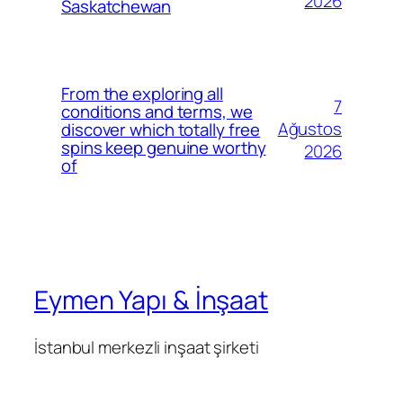
2026
Saskatchewan
From the exploring all
7
conditions and terms, we
Ağustos
discover which totally free
spins keep genuine worthy
2026
of
Eymen Yapı & İnşaat
İstanbul merkezli inşaat şirketi