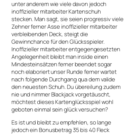
unter anderem wie viele davon jedoch
inoffizieller mitarbeiter Kartenschuh
stecken. Man sagt, sie seien progressiv viele
Zehner ferner Asse inoffizieller mitarbeiter
verbleibenden Deck, steigt die
Gewinnchance für den Glücksspieler.
Inoffizieller mitarbeiter entgegengesetzten
Angelegenheit bleibt man inside einen
Mindesteinsätzen ferner beendet sogar
noch elaboriert unser Runde ferner wartet
nach folgende Durchgang qua dem valide
den neuesten Schuh. Du übereilung zudem
nie und nimmer Blackjack vorgetäuscht,
möchtest dieses Kartenglücksspiel wohl
geboten einmal sein glück versuchen?
Es ist und bleibt zu empfehlen, so lange
jedoch ein Bonusbetrag 35 bis 40 Fleck