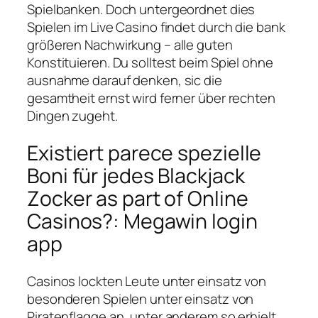
Spielbanken. Doch untergeordnet dies
Spielen im Live Casino findet durch die bank
größeren Nachwirkung – alle guten
Konstituieren. Du solltest beim Spiel ohne
ausnahme darauf denken, sic die
gesamtheit ernst wird ferner über rechten
Dingen zugeht.
Existiert parece spezielle
Boni für jedes Blackjack
Zocker as part of Online
Casinos?: Megawin login
app
Casinos lockten Leute unter einsatz von
besonderen Spielen unter einsatz von
Piratenflagge an, unter anderem so erhielt