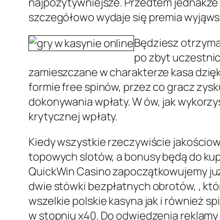
najpozytywniejsze. Przedtem jednakże
szczegółowo wydaje się premia wyjąwsz
Będziesz otrzymać
po zbyt uczestnic
zamieszczane w charakterze kasa dzię
formie free spinów, przez co gracz zy
dokonywania wpłaty. W ów, jak wykorzys
krytycznej wpłaty.
Kiedy wszystkie rzeczywiście jakościow
topowych slotów, a bonusy będą do kup
QuickWin Casino zapoczątkowujemy już
dwie stówki bezpłatnych obrotów, , któ
wszelkie polskie kasyna jak i również s
w stopniu x40. Do odwiedzenia reklamy n