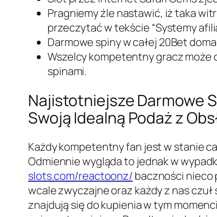
Pragniemy źle nastawić, iż taka wi
przeczytać w tekście “Systemy afili
Darmowe spiny w całej 20Bet domag
Wszelcy kompetentny gracz może c
spinami.
Najistotniejsze Darmowe Sp
Swoją Idealną Podaż z Obs
Każdy kompetentny fan jest w stanie c
Odmiennie wygląda to jednak w wypad
slots.com/reactoonz/
baczności nieco 
wcale zwyczajne oraz każdy z nas czuł
znajdują się do kupienia w tym momenci