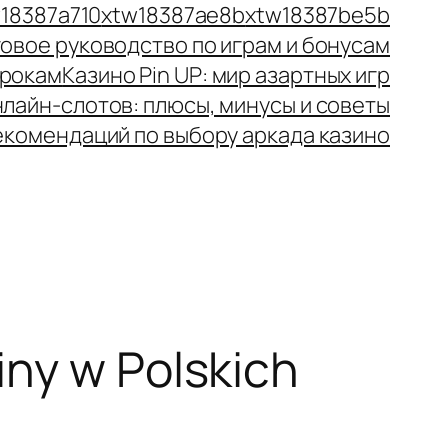
18387a710
xtw18387ae8b
xtw18387be5b
говое руководство по играм и бонусам
грокам
Казино Pin UP: мир азартных игр
лайн-слотов: плюсы, минусы и советы
екомендаций по выбору аркада казино
iny w Polskich