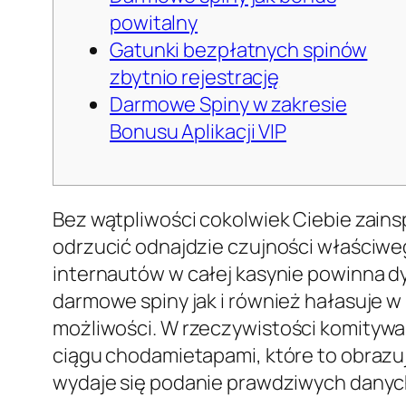
powitalny
Gatunki bezpłatnych spinów
zbytnio rejestrację
Darmowe Spiny w zakresie
Bonusu Aplikacji VIP
Bez wątpliwości cokolwiek Ciebie zainsp
odrzucić odnajdzie czujności właściwe
internautów w całej kasynie powinna d
darmowe spiny jak i również hałasuje 
możliwości.
W rzeczywistości komitywa 
ciągu chodamietapami, które to obrazu
wydaje się podanie prawdziwych danych