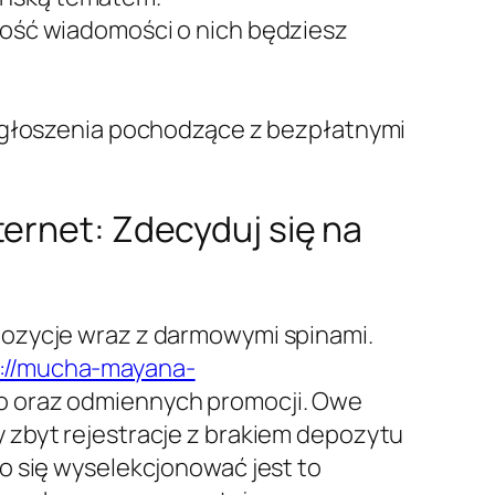
ilość wiadomości o nich będziesz
głoszenia pochodzące z bezpłatnymi
ernet: Zdecyduj się na
pozycje wraz z darmowymi spinami.
://mucha-mayana-
o oraz odmiennych promocji. Owe
 zbyt rejestracje z brakiem depozytu
o się wyselekcjonować jest to