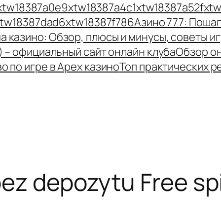
xtw18387a0e9
xtw18387a4c1
xtw18387a52f
xtw
xtw18387dad6
xtw18387f786
Азино 777: Поша
а казино: Обзор, плюсы и минусы, советы и
) – официальный сайт онлайн клуба
Обзор он
 по игре в Apex казино
Топ практических р
ez depozytu Free sp