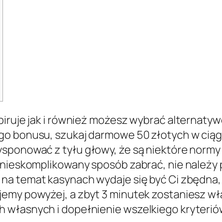
iruje jak i również możesz wybrać alternatywę
go bonusu, szukaj darmowe 50 złotych w ciągu
ysponować z tyłu głowy, że są niektóre normy
w nieskomplikowany sposób zabrać, nie należ
na temat kasynach wydaje się być Ci zbędna, n
jemy powyżej, a zbyt 3 minutek zostaniesz w
 własnych i dopełnienie wszelkiego kryteri