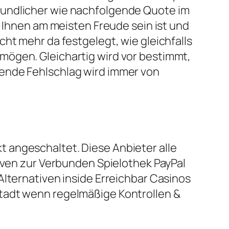
eundlicher wie nachfolgende Quote im
e Ihnen am meisten Freude sein ist und
ht mehr da festgelegt, wie gleichfalls
mögen. Gleichartig wird vor bestimmt,
gende Fehlschlag wird immer von
 angeschaltet. Diese Anbieter alle
tiven zur Verbunden Spielothek PayPal
Alternativen inside Erreichbar Casinos
Stadt wenn regelmäßige Kontrollen &