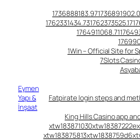
İçeriğe
1736888183.97
1736891902.
geç
1762331434.73
1762373525.17
17
1764911068.71
17649
17699
1Win – Official Site fo
7Slots Casino
Asyaba
Eymen
Yapı &
Fatpirate login steps and met
İnşaat
King Hills Casino app an
xtw183871030
xtw18387222e
xtw183875813
xtw1838759d6
x