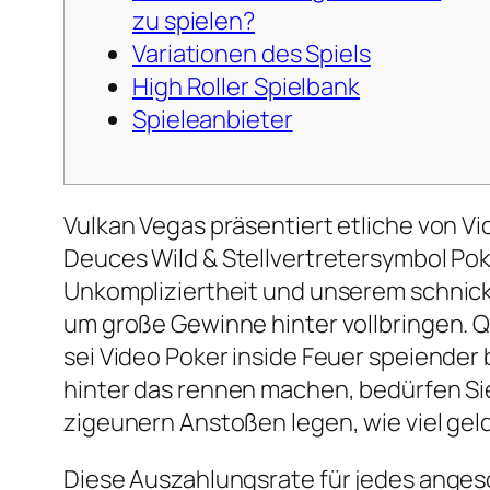
zu spielen?
Variationen des Spiels
High Roller Spielbank
Spieleanbieter
Vulkan Vegas präsentiert etliche von Vi
Deuces Wild & Stellvertretersymbol Pok
Unkompliziertheit und unserem schnick
um große Gewinne hinter vollbringen.
Q
sei Video Poker inside Feuer speiender
hinter das rennen machen, bedürfen Sie 
zigeunern Anstoßen legen, wie viel gel
Diese Auszahlungsrate für jedes angesc