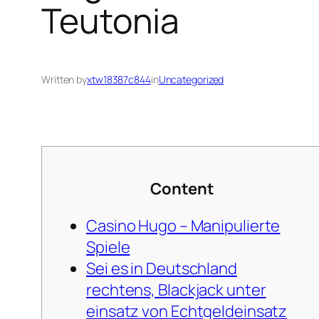
Teutonia
Written by
xtw18387c844
in
Uncategorized
Content
Casino Hugo – Manipulierte
Spiele
Sei es in Deutschland
rechtens, Blackjack unter
einsatz von Echtgeldeinsatz