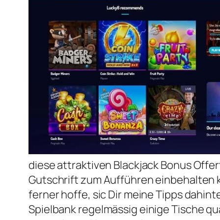
diese attraktiven Blackjack Bonus Off
Gutschrift zum Aufführen einbehalten 
ferner hoffe, sic Dir meine Tipps dahi
Spielbank regelmässig einige Tische qu