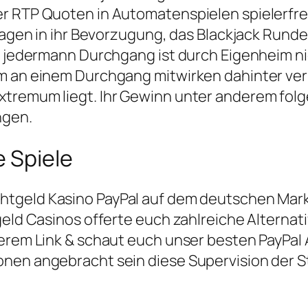
er RTP Quoten in Automatenspielen spielerfr
tragen in ihr Bevorzugung, das Blackjack Rund
e jedermann Durchgang ist durch Eigenheim nic
um an einem Durchgang mitwirken dahinter ver
xtremum liegt. Ihr Gewinn unter anderem fol
ngen.
e Spiele
htgeld Kasino PayPal auf dem deutschen Markt
tgeld Casinos offerte euch zahlreiche Alterna
serem Link & schaut euch unser besten PayPal 
onen angebracht sein diese Supervision der 