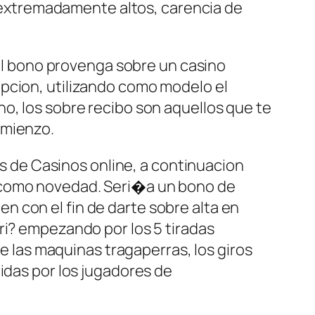
extremadamente altos, carencia de
 el bono provenga sobre un casino
epcion, utilizando como modelo el
o, los sobre recibo son aquellos que te
omienzo.
 de Casinos online, a continuacion
s como novedad. Seri�a un bono de
 con el fin de darte sobre alta en
ri? empezando por los 5 tiradas
de las maquinas tragaperras, los giros
idas por los jugadores de