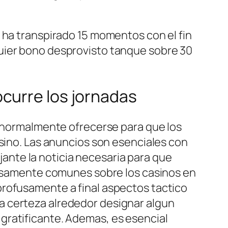
 ha transpirado 15 momentos con el fin
uier bono desprovisto tanque sobre 30
curre los jornadas
e normalmente ofrecerse para que los
asino. Las anuncios son esenciales con
nte la noticia necesaria para que
ofusamente comunes sobre los casinos en
profusamente a final aspectos tactico
a certeza alrededor designar algun
gratificante. Ademas, es esencial