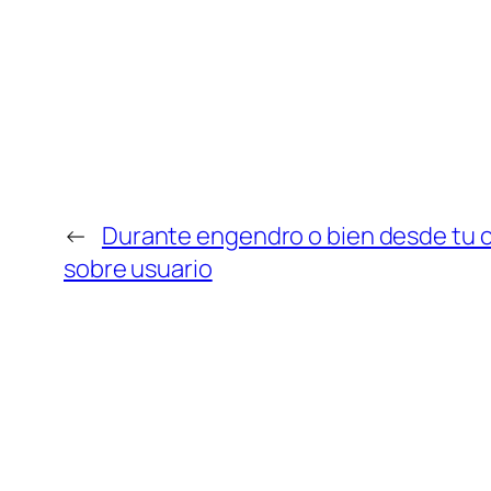
←
Durante engendro o bien desde tu 
sobre usuario