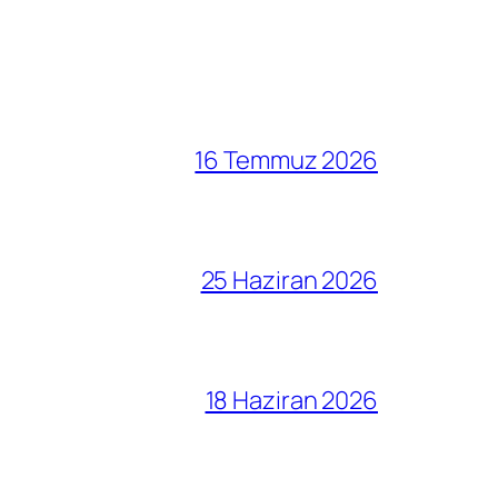
16 Temmuz 2026
25 Haziran 2026
18 Haziran 2026