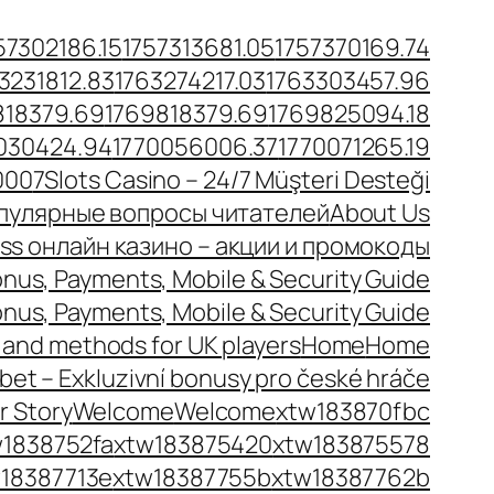
57302186.15
1757313681.05
1757370169.74
3231812.83
1763274217.03
1763303457.96
818379.69
1769818379.69
1769825094.18
030424.94
1770056006.37
1770071265.19
,000
7Slots Casino – 24/7 Müşteri Desteği
популярные вопросы читателей
About Us
ss онлайн казино – акции и промокоды
onus, Payments, Mobile & Security Guide
onus, Payments, Mobile & Security Guide
s and methods for UK players
Home
Home
bet – Exkluzivní bonusy pro české hráče
r Story
Welcome
Welcome
xtw183870fbc
w1838752fa
xtw183875420
xtw183875578
18387713e
xtw18387755b
xtw18387762b