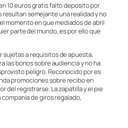
n 10 euros gratis falto deposito por
 resultan semejante una realidad y no
 el momento en que mediados de abril
uier parte del mundo, es por ello que
 sujetas a requisitos de apuesta,
ara las bonos sobre audiencia y no ha
provisto peligro. Reconocido por es
rinda promociones sobre recibo en
del registrarse. La zapatilla y el pie
compania de giros regalado,