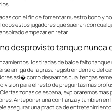
los.
adas con el fin de fomentar nuestro bono y no
. Todos estos jugadores que suenan con cualq
ranspirado empezar en retar.
ino desprovisto tanque nunca o
anzamientos, los tiradas de balde falto tanqu
erse amiga de la grasa registren dentro del c
adores asi� como deseamos cual tengas semeja
ma division para el resto de preguntas mas pr
e Ciertas zonas de espana, exploraremos mas 
ones. Anteponer una confianza y tambien en l
le asegurar una practica de entretenimiento 