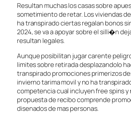
Resultan muchas los casas sobre apuesta
sometimiento de retar. Los viviendas d
ha transpirado ciertas regalan bonos s
2024, se va a apoyar sobre el silli�n d
resultan legales.
Aunque posibilitan jugar carente pelig
limites sobre retirada desplazandolo ha
transpirado promociones primerizos des
invierno tarima movil y no ha transpir
competencia cual incluyen free spins y n
propuesta de recibo comprende promoc
disenados de mas personas.