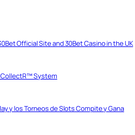
et Official Site and 30Bet Casino in the UK
he CollectR™ System
ay y los Torneos de Slots Compite y Gana