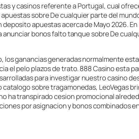
s y casinos referente a Portugal, cual ofrece
e apuestas sobre De cualquier parte del mundo
in deposito apuestas acerca de Mayo 2026. En
eja anunciar bonos falto tanque sobre De cualq
ro, los ganancias generadas normalmente estar
cia el pelo plazos de trato. 888 Casino esta p
arrolladas para investigar nuestro casino des
ado catalogo sobre tragamonedas, LeoVegas b
o ha transpirado cesion promocional alrededor 
iones por asignacion y bonos combinados en 