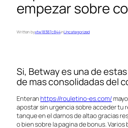
empezar sobre co
Written by
xtw18387c844
in
Uncategorized
Si, Betway es una de estas
de mas consolidadas del 
Enteran
https://rouletino-es.com/
mayor
apostar sin urgencia sobre acceder tu 
tanque en el darnos de altao gracias re
o bien sobre la pagina de bonus. Vario