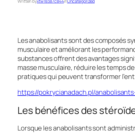
Written by
xtw18387c844
in
Uncategorized
Les anabolisants sont des composés synt
musculaire et améliorant les performance
substances offrent des avantages signif
masse musculaire, réduire les temps de
pratiques qui peuvent transformer l’ent
https://pokrycianadach.pl/anabolisant
Les bénéfices des stéroïde
Lorsque les anabolisants sont administr