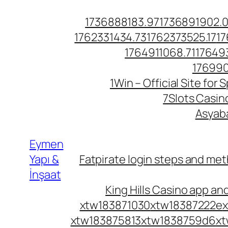
İçeriğe
1736888183.97
1736891902.
geç
1762331434.73
1762373525.17
17
1764911068.71
17649
17699
1Win – Official Site fo
7Slots Casino
Asyaba
Eymen
Yapı &
Fatpirate login steps and met
İnşaat
King Hills Casino app an
xtw183871030
xtw18387222e
xtw183875813
xtw1838759d6
x