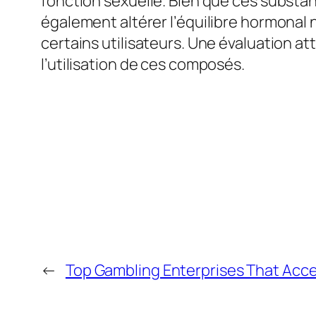
fonction sexuelle. Bien que ces substa
également altérer l’équilibre hormonal n
certains utilisateurs. Une évaluation a
l’utilisation de ces composés.
←
Top Gambling Enterprises That Acc