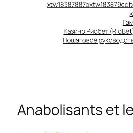
xtw18387887b
xtw183879cdf
Гам
Казино Риобет (RioBet
Пошаговое руководство
Anabolisants et l