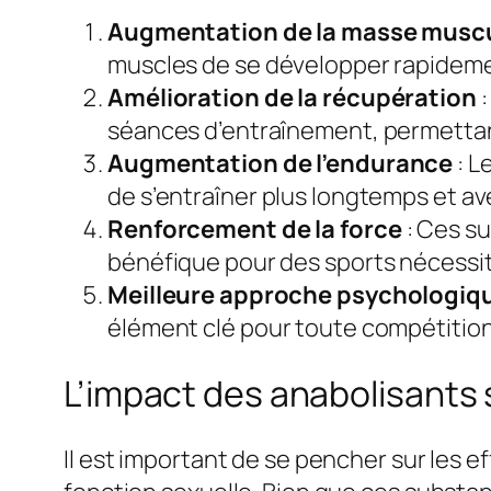
Augmentation de la masse muscu
muscles de se développer rapidem
Amélioration de la récupération
:
séances d’entraînement, permettant
Augmentation de l’endurance
: L
de s’entraîner plus longtemps et ave
Renforcement de la force
: Ces s
bénéfique pour des sports nécessita
Meilleure approche psychologiq
élément clé pour toute compétition
L’impact des anabolisants s
Il est important de se pencher sur les e