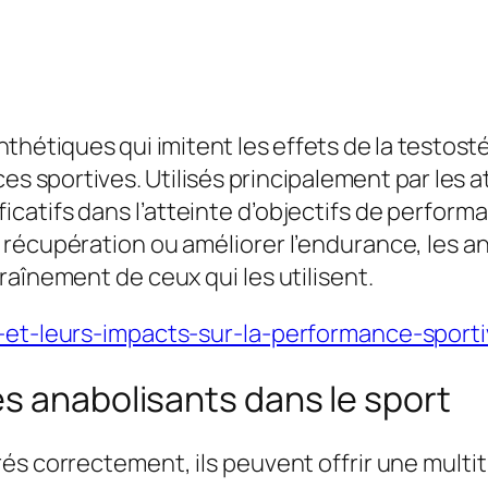
hétiques qui imitent les effets de la testosté
s sportives. Utilisés principalement par les at
icatifs dans l’atteinte d’objectifs de perform
 récupération ou améliorer l’endurance, les a
raînement de ceux qui les utilisent.
s-et-leurs-impacts-sur-la-performance-sporti
s anabolisants dans le sport
és correctement, ils peuvent offrir une multit