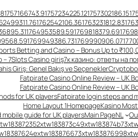
08
1757166743.9
1757234225.12
1757302186.15
17
62499311.76
1762542106.36
1763231812.83
1763
36895.31
1764953589.59
1769818379.69
17698
09568.59
1769949386.73
1769990906.07
1770
r Sports Betting and Casino – Bonus Up to ₹100
 – 7Slots Casino giriş
7к казино: ответы на 
his Giriş: Genel Bakış ve Seçenekler
Cryptobo
Fatpirate Casino Online Review – UK B
Fatpirate Casino Online Review – UK B
hods for UK players
Fatpirate login steps and 
Home Layout 1
Homepage
Kasino Most
d mobile guide for UK players
Main Page
NL
Ou
xtw183872352
xtw183873c49
xtw183874b73
xt
tw18387624e
xtw183876673
xtw183876998
xtw