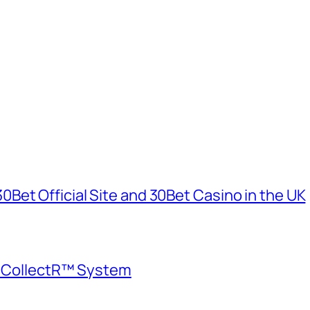
et Official Site and 30Bet Casino in the UK
he CollectR™ System