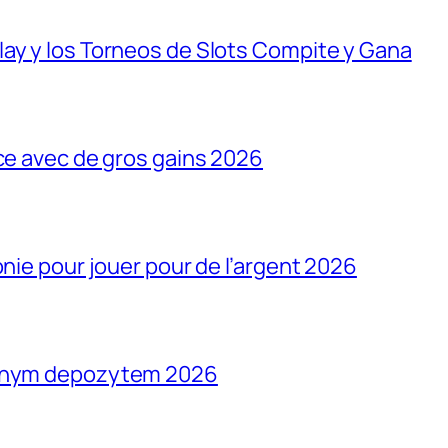
ay y los Torneos de Slots Compite y Gana
nce avec de gros gains 2026
onie pour jouer pour de l’argent 2026
alnym depozytem 2026