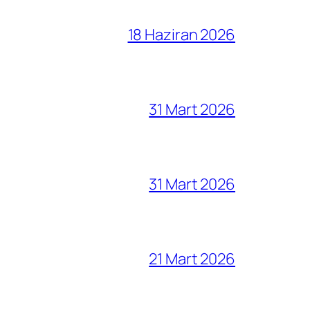
18 Haziran 2026
31 Mart 2026
31 Mart 2026
21 Mart 2026