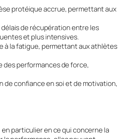
hèse protéique accrue, permettant aux
s délais de récupération entre les
uentes et plus intensives.
e à la fatigue, permettant aux athlètes
e des performances de force,
n de confiance en soi et de motivation,
 en particulier en ce qui concerne la