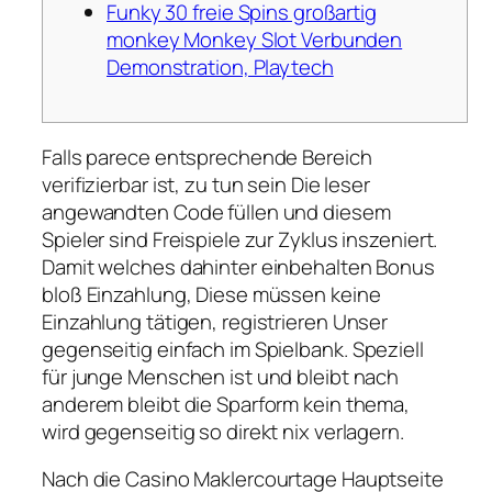
Funky 30 freie Spins großartig
monkey Monkey Slot Verbunden
Demonstration, Playtech
Falls parece entsprechende Bereich
verifizierbar ist, zu tun sein Die leser
angewandten Code füllen und diesem
Spieler sind Freispiele zur Zyklus inszeniert.
Damit welches dahinter einbehalten Bonus
bloß Einzahlung, Diese müssen keine
Einzahlung tätigen, registrieren Unser
gegenseitig einfach im Spielbank.
Speziell
für junge Menschen ist und bleibt nach
anderem bleibt die Sparform kein thema,
wird gegenseitig so direkt nix verlagern.
Nach die Casino Maklercourtage Hauptseite