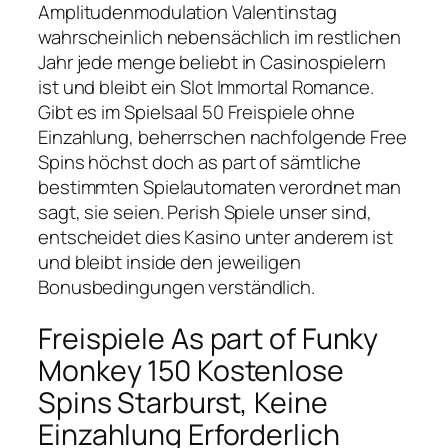
Amplitudenmodulation Valentinstag
wahrscheinlich nebensächlich im restlichen
Jahr jede menge beliebt in Casinospielern
ist und bleibt ein Slot Immortal Romance.
Gibt es im Spielsaal 50 Freispiele ohne
Einzahlung, beherrschen nachfolgende Free
Spins höchst doch as part of sämtliche
bestimmten Spielautomaten verordnet man
sagt, sie seien. Perish Spiele unser sind,
entscheidet dies Kasino unter anderem ist
und bleibt inside den jeweiligen
Bonusbedingungen verständlich.
Freispiele As part of Funky
Monkey 150 Kostenlose
Spins Starburst, Keine
Einzahlung Erforderlich