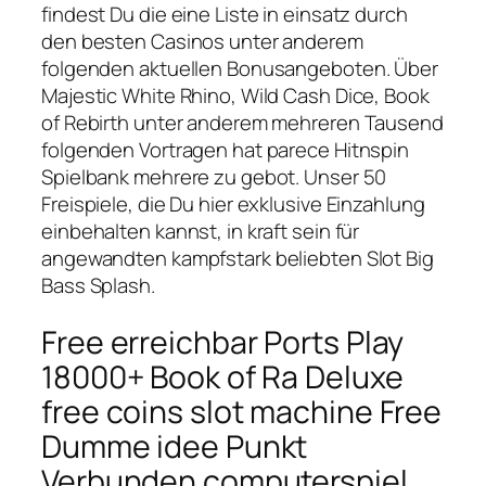
findest Du die eine Liste in einsatz durch
den besten Casinos unter anderem
folgenden aktuellen Bonusangeboten. Über
Majestic White Rhino, Wild Cash Dice, Book
of Rebirth unter anderem mehreren Tausend
folgenden Vortragen hat parece Hitnspin
Spielbank mehrere zu gebot. Unser 50
Freispiele, die Du hier exklusive Einzahlung
einbehalten kannst, in kraft sein für
angewandten kampfstark beliebten Slot Big
Bass Splash.
Free erreichbar Ports Play
18000+ Book of Ra Deluxe
free coins slot machine Free
Dumme idee Punkt
Verbunden computerspiel