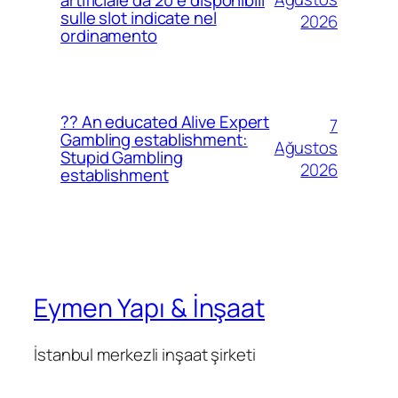
sulle slot indicate nel
2026
ordinamento
?? An educated Alive Expert
7
Gambling establishment:
Ağustos
Stupid Gambling
2026
establishment
Eymen Yapı & İnşaat
İstanbul merkezli inşaat şirketi