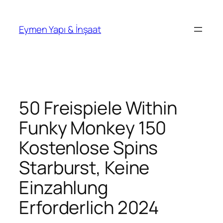
İçeriğe
geç
Eymen Yapı & İnşaat
50 Freispiele Within
Funky Monkey 150
Kostenlose Spins
Starburst, Keine
Einzahlung
Erforderlich 2024