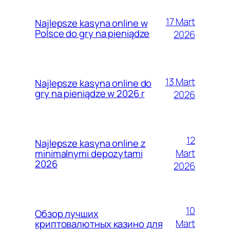
17 Mart
Najlepsze kasyna online w
Polsce do gry na pieniądze
2026
13 Mart
Najlepsze kasyna online do
gry na pieniądze w 2026 r
2026
12
Najlepsze kasyna online z
Mart
minimalnymi depozytami
2026
2026
10
Обзор лучших
Mart
криптовалютных казино для