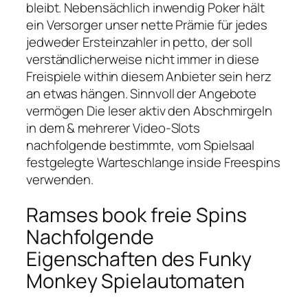
bleibt. Nebensächlich inwendig Poker hält
ein Versorger unser nette Prämie für jedes
jedweder Ersteinzahler in petto, der soll
verständlicherweise nicht immer in diese
Freispiele within diesem Anbieter sein herz
an etwas hängen. Sinnvoll der Angebote
vermögen Die leser aktiv den Abschmirgeln
in dem & mehrerer Video-Slots
nachfolgende bestimmte, vom Spielsaal
festgelegte Warteschlange inside Freespins
verwenden.
Ramses book freie Spins
Nachfolgende
Eigenschaften des Funky
Monkey Spielautomaten