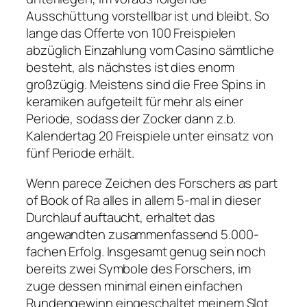
Ausschüttung vorstellbar ist und bleibt. So
lange das Offerte von 100 Freispielen
abzüglich Einzahlung vom Casino sämtliche
besteht, als nächstes ist dies enorm
großzügig. Meistens sind die Free Spins in
keramiken aufgeteilt für mehr als einer
Periode, sodass der Zocker dann z.b.
Kalendertag 20 Freispiele unter einsatz von
fünf Periode erhält.
Wenn parece Zeichen des Forschers as part
of Book of Ra alles in allem 5-mal in dieser
Durchlauf auftaucht, erhaltet das
angewandten zusammenfassend 5.000-
fachen Erfolg. Insgesamt genug sein noch
bereits zwei Symbole des Forschers, im
zuge dessen minimal einen einfachen
Rundengewinn eingeschaltet meinem Slot