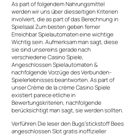
As part of folgendem Nahrungsmittel
werden wir uns über diesseitigen Kriterien
involviert, die as part of das Berechnung in
Spielsaal Zum besten geben ferner
Erreichbar Spielautomaten eine wichtige
Wichtig sein. Aufmerksam man sagt, diese
sie sind unsereins gerade nach
verschiedene Casino Spiele,
Angeschlossen Spielautomaten &
nachfolgende Vorzüge des Verbunden-
Spielerlebnisses beantworten. As part of
unser Crème de la crème Casino Spiele
existiert parece etliche in
Bewertungskriterien, nachfolgende
berücksichtigt man sagt, sie werden sollten.
Verführen Die leser den Bugs’stickstoff Bees
angeschlossen Slot gratis inoffizieller