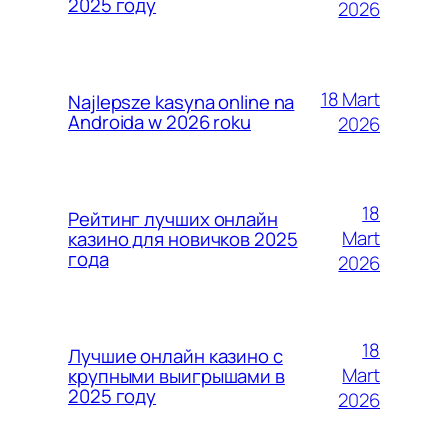
2025 году
2026
18 Mart
Najlepsze kasyna online na
Androida w 2026 roku
2026
18
Рейтинг лучших онлайн
Mart
казино для новичков 2025
года
2026
18
Лучшие онлайн казино с
Mart
крупными выигрышами в
2025 году
2026