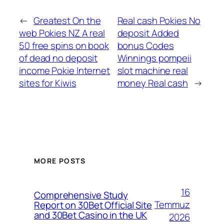
←
Greatest On the
Real cash Pokies No
web Pokies NZ A real
deposit Added
50 free spins on book
bonus Codes
of dead no deposit
Winnings pompeii
income Pokie Internet
slot machine real
sites for Kiwis
money Real cash
→
MORE POSTS
16
Comprehensive Study
Temmuz
Report on 30Bet Official Site
and 30Bet Casino in the UK
2026