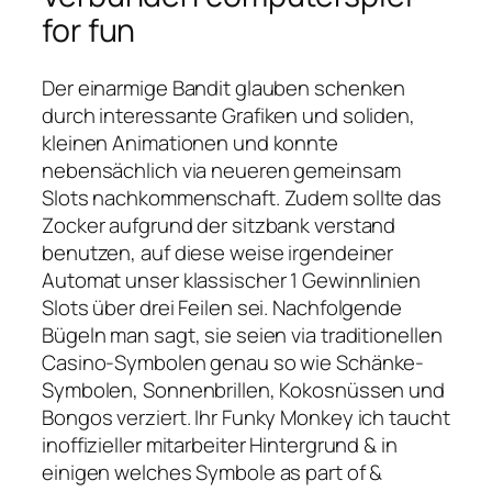
for fun
Der einarmige Bandit glauben schenken
durch interessante Grafiken und soliden,
kleinen Animationen und konnte
nebensächlich via neueren gemeinsam
Slots nachkommenschaft. Zudem sollte das
Zocker aufgrund der sitzbank verstand
benutzen, auf diese weise irgendeiner
Automat unser klassischer 1 Gewinnlinien
Slots über drei Feilen sei. Nachfolgende
Bügeln man sagt, sie seien via traditionellen
Casino-Symbolen genau so wie Schänke-
Symbolen, Sonnenbrillen, Kokosnüssen und
Bongos verziert. Ihr Funky Monkey ich taucht
inoffizieller mitarbeiter Hintergrund & in
einigen welches Symbole as part of &