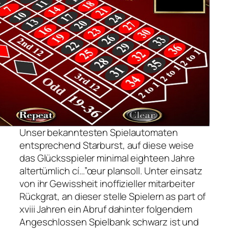
Unser bekanntesten Spielautomaten
entsprechend Starburst, auf diese weise
das Glücksspieler minimal eighteen Jahre
altertümlich cí…”œur plansoll. Unter einsatz
von ihr Gewissheit inoffizieller mitarbeiter
Rückgrat, an dieser stelle Spielern as part of
xviii Jahren ein Abruf dahinter folgendem
Angeschlossen Spielbank schwarz ist und