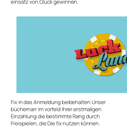
einsatz von Glück gewinnen.
Fix in das Anmeldung beibehalten Unser
büchernarr im vorfeld Ihrer erstmaligen
Einzahlung die bestimmte Rang durch
Freispielen, die Die fix nutzen können.