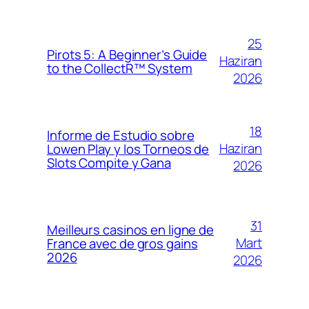
25
Pirots 5: A Beginner’s Guide
Haziran
to the CollectR™ System
2026
18
Informe de Estudio sobre
Haziran
Lowen Play y los Torneos de
Slots Compite y Gana
2026
31
Meilleurs casinos en ligne de
Mart
France avec de gros gains
2026
2026