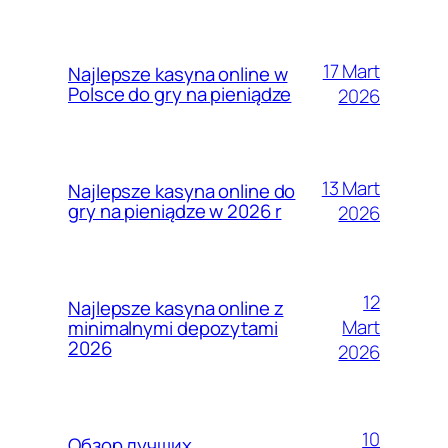
17 Mart
Najlepsze kasyna online w
Polsce do gry na pieniądze
2026
13 Mart
Najlepsze kasyna online do
gry na pieniądze w 2026 r
2026
12
Najlepsze kasyna online z
Mart
minimalnymi depozytami
2026
2026
10
Обзор лучших