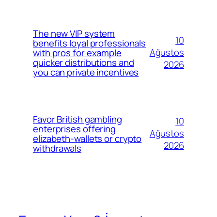
The new VIP system
10
benefits loyal professionals
Ağustos
with pros for example
quicker distributions and
2026
you can private incentives
Favor British gambling
10
enterprises offering
Ağustos
elizabeth-wallets or crypto
2026
withdrawals