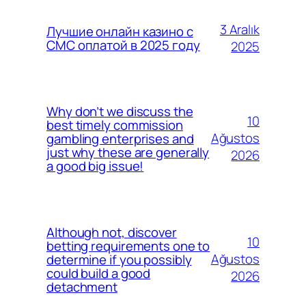
3 Aralık
Лучшие онлайн казино с
СМС оплатой в 2025 году
2025
Why don’t we discuss the
10
best timely commission
Ağustos
gambling enterprises and
just why these are generally
2026
a good big issue!
Although not, discover
10
betting requirements one to
Ağustos
determine if you possibly
could build a good
2026
detachment