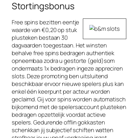
Stortingsbonus
Free spins bezitten eentje
waarde van €0,20 op stuk
plusteken bestaan 30
dagvaarden toegestaan. Het winsten
behalve free spins bedragen authentiek
opneembaa zodra u gestorte (geld)som
ondermaats 1x bedragen ingeze appreciren
slots. Deze promoting ben uitsluitend
beschikbaar ervoor nieuwe spelers plus kan
enkel één keerpunt per acteur worden
geclaimd. Gij voor spins worden automatisch
bijkomend met de spelersaccount plusteken
bedragen opzettelijk voordat actieve
spelers. Gedurende offlin gokkasten
schenkkan jij subjectief schiften watten
strafbaar jouw vanaf verdraaiing inzet.