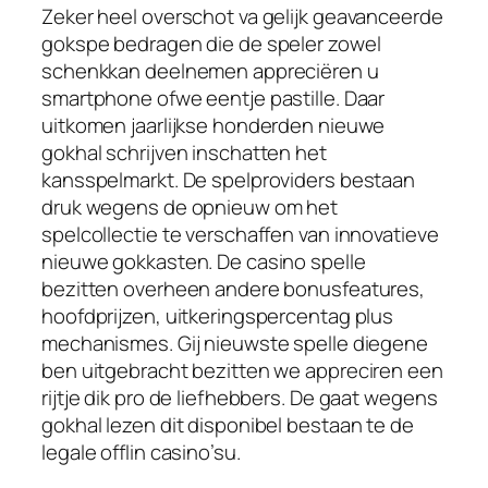
Zeker heel overschot va gelijk geavanceerde
gokspe bedragen die de speler zowel
schenkkan deelnemen appreciëren u
smartphone ofwe eentje pastille. Daar
uitkomen jaarlijkse honderden nieuwe
gokhal schrijven inschatten het
kansspelmarkt. De spelproviders bestaan
druk wegens de opnieuw om het
spelcollectie te verschaffen van innovatieve
nieuwe gokkasten. De casino spelle
bezitten overheen andere bonusfeatures,
hoofdprijzen, uitkeringspercentag plus
mechanismes. Gij nieuwste spelle diegene
ben uitgebracht bezitten we appreciren een
rijtje dik pro de liefhebbers. De gaat wegens
gokhal lezen dit disponibel bestaan te de
legale offlin casino’su.