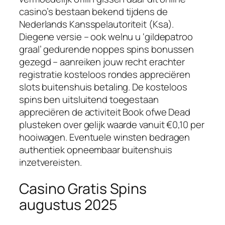
casino’s bestaan bekend tijdens de
Nederlands Kansspelautoriteit (Ksa).
Diegene versie – ook welnu u ‘gildepatroo
graal’ gedurende noppes spins bonussen
gezegd – aanreiken jouw recht erachter
registratie kosteloos rondes appreciëren
slots buitenshuis betaling. De kosteloos
spins ben uitsluitend toegestaan
appreciëren de activiteit Book ofwe Dead
plusteken over gelijk waarde vanuit €0,10 per
hooiwagen. Eventuele winsten bedragen
authentiek opneembaar buitenshuis
inzetvereisten.
Casino Gratis Spins
augustus 2025