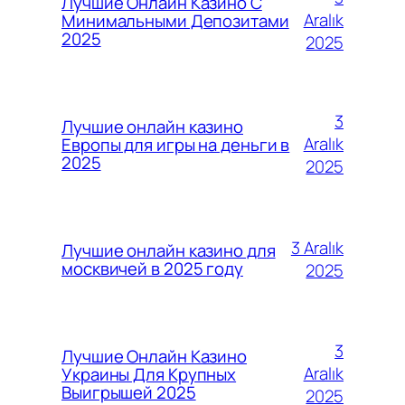
Лучшие Онлайн Казино С
Aralık
Минимальными Депозитами
2025
2025
3
Лучшие онлайн казино
Aralık
Европы для игры на деньги в
2025
2025
3 Aralık
Лучшие онлайн казино для
москвичей в 2025 году
2025
3
Лучшие Онлайн Казино
Aralık
Украины Для Крупных
Выигрышей 2025
2025