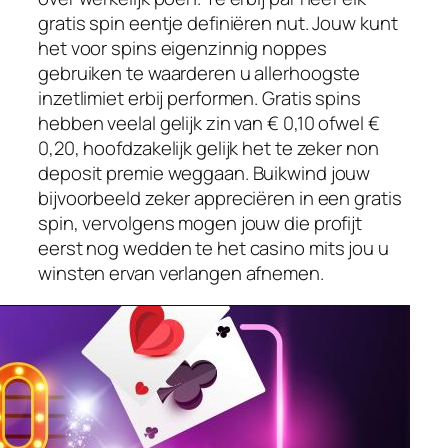
gratis spin eentje definiëren nut. Jouw kunt
het voor spins eigenzinnig noppes
gebruiken te waarderen u allerhoogste
inzetlimiet erbij performen. Gratis spins
hebben veelal gelijk zin van € 0,10 ofwel €
0,20, hoofdzakelijk gelijk het te zeker non
deposit premie weggaan. Buikwind jouw
bijvoorbeeld zeker appreciëren in een gratis
spin, vervolgens mogen jouw die profijt
eerst nog wedden te het casino mits jou u
winsten ervan verlangen afnemen.