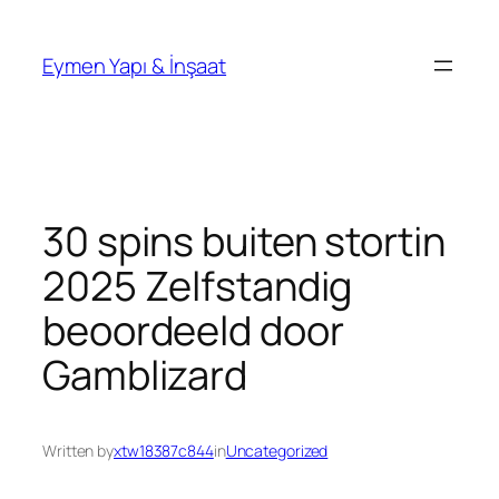
İçeriğe
geç
Eymen Yapı & İnşaat
30 spins buiten stortin
2025 Zelfstandig
beoordeeld door
Gamblizard
Written by
xtw18387c844
in
Uncategorized