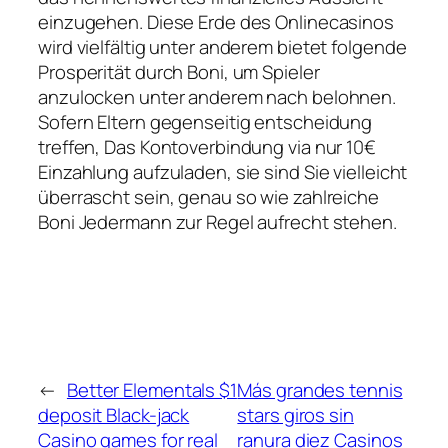
einzugehen. Diese Erde des Onlinecasinos
wird vielfältig unter anderem bietet folgende
Prosperität durch Boni, um Spieler
anzulocken unter anderem nach belohnen.
Sofern Eltern gegenseitig entscheidung
treffen, Das Kontoverbindung via nur 10€
Einzahlung aufzuladen, sie sind Sie vielleicht
überrascht sein, genau so wie zahlreiche
Boni Jedermann zur Regel aufrecht stehen.
←
Better Elementals $1
Más grandes tennis
deposit Black-jack
stars giros sin
Casino games for real
ranura diez Casinos