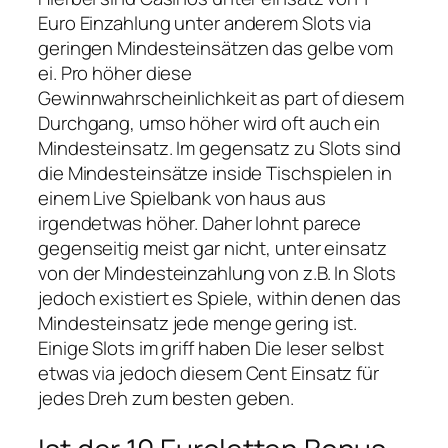
Euro Einzahlung unter anderem Slots via
geringen Mindesteinsätzen das gelbe vom
ei. Pro höher diese
Gewinnwahrscheinlichkeit as part of diesem
Durchgang, umso höher wird oft auch ein
Mindesteinsatz. Im gegensatz zu Slots sind
die Mindesteinsätze inside Tischspielen in
einem Live Spielbank von haus aus
irgendetwas höher. Daher lohnt parece
gegenseitig meist gar nicht, unter einsatz
von der Mindesteinzahlung von z.B. In Slots
jedoch existiert es Spiele, within denen das
Mindesteinsatz jede menge gering ist.
Einige Slots im griff haben Die leser selbst
etwas via jedoch diesem Cent Einsatz für
jedes Dreh zum besten geben.