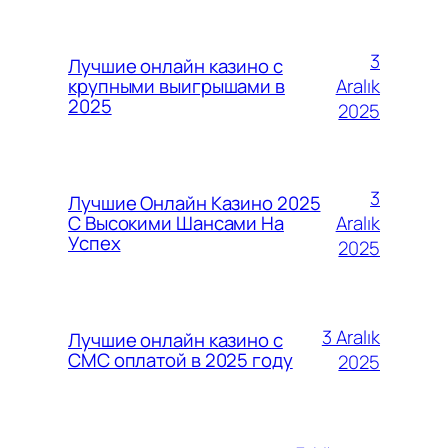
3
Лучшие онлайн казино с
Aralık
крупными выигрышами в
2025
2025
3
Лучшие Онлайн Казино 2025
Aralık
С Высокими Шансами На
Успех
2025
3 Aralık
Лучшие онлайн казино с
СМС оплатой в 2025 году
2025