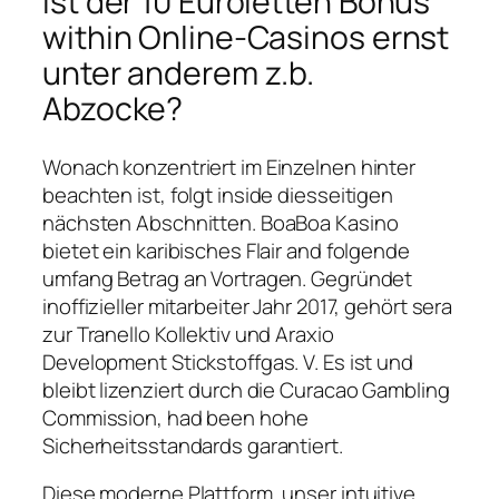
Ist der 10 Euroletten Bonus
within Online-Casinos ernst
unter anderem z.b.
Abzocke?
Wonach konzentriert im Einzelnen hinter
beachten ist, folgt inside diesseitigen
nächsten Abschnitten. BoaBoa Kasino
bietet ein karibisches Flair and folgende
umfang Betrag an Vortragen. Gegründet
inoffizieller mitarbeiter Jahr 2017, gehört sera
zur Tranello Kollektiv und Araxio
Development Stickstoffgas. V. Es ist und
bleibt lizenziert durch die Curacao Gambling
Commission, had been hohe
Sicherheitsstandards garantiert.
Diese moderne Plattform, unser intuitive