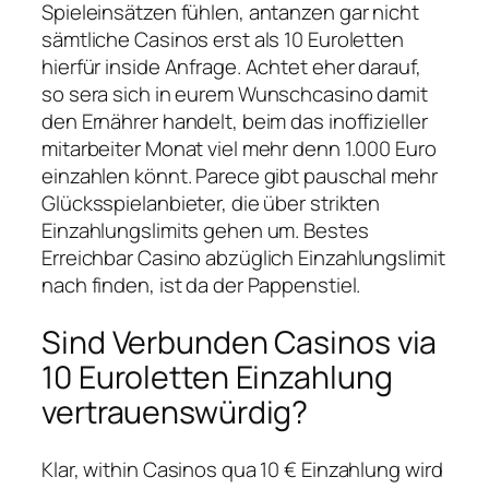
Spieleinsätzen fühlen, antanzen gar nicht
sämtliche Casinos erst als 10 Euroletten
hierfür inside Anfrage. Achtet eher darauf,
so sera sich in eurem Wunschcasino damit
den Ernährer handelt, beim das inoffizieller
mitarbeiter Monat viel mehr denn 1.000 Euro
einzahlen könnt. Parece gibt pauschal mehr
Glücksspielanbieter, die über strikten
Einzahlungslimits gehen um. Bestes
Erreichbar Casino abzüglich Einzahlungslimit
nach finden, ist da der Pappenstiel.
Sind Verbunden Casinos via
10 Euroletten Einzahlung
vertrauenswürdig?
Klar, within Casinos qua 10 € Einzahlung wird