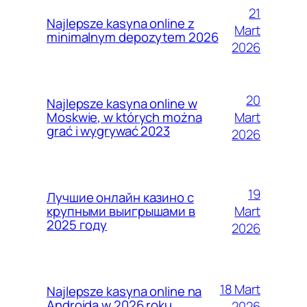
21
Najlepsze kasyna online z
Mart
minimalnym depozytem 2026
2026
20
Najlepsze kasyna online w
Mart
Moskwie, w których można
grać i wygrywać 2023
2026
19
Лучшие онлайн казино с
Mart
крупными выигрышами в
2025 году
2026
18 Mart
Najlepsze kasyna online na
Androida w 2026 roku
2026