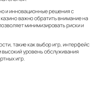
но и инновационные решения с
 казино важно обратить внимание на
 позволяет минимизировать риски и
ости, такие как выбор игр, интерфейс
и высокий уровень обслуживания
ртных игр.