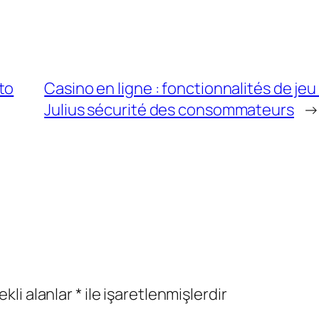
to
Casino en ligne : fonctionnalités de jeu
Julius sécurité des consommateurs
→
ekli alanlar
*
ile işaretlenmişlerdir