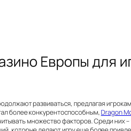
азино Европы для иг
продолжают развиваться, предлагая игрока
стал более конкурентоспособным,
Dragon M
итывать множество факторов. Среди них – 
ций, которые делают игру еще более привл