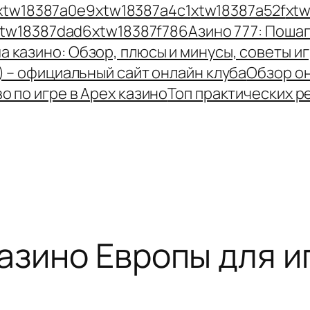
xtw18387a0e9
xtw18387a4c1
xtw18387a52f
xtw
xtw18387dad6
xtw18387f786
Азино 777: Поша
а казино: Обзор, плюсы и минусы, советы и
) – официальный сайт онлайн клуба
Обзор он
 по игре в Apex казино
Топ практических р
азино Европы для иг