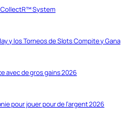
he CollectR™ System
ay y los Torneos de Slots Compite y Gana
nce avec de gros gains 2026
onie pour jouer pour de l’argent 2026